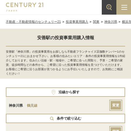
不動産・不動産情報のセンチュリー21
投資事業用購入
関東
神奈川県
横浜
安善駅の投資事業用購入情報
安善駅「神奈川県」の投資事業用をお探しなら不動産フランチャイズ店舗数ナンバー1のセ
ンチュリー21におまかせ下さい。お客様の住みたいエリア・条件の投資事業用情報を1件紹
介しております。住みたい沿線・駅・地域や、ご希望に合った間取り、予算・ご希望の家
賃、徒歩時間などの条件から、ご希望に沿った投資事業用情報を見つけていただけます。
お客様にご希望に沿うお部屋が見つかるようにお手伝いいたしますので、お気軽にご相談
ください！
沿線から探す
変更
神奈川県
鶴見線
条件で絞り込む