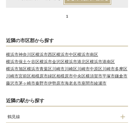
1
近隣の市区郡から探す
横浜市神奈川区
横浜市西区
横浜市中区
横浜市南区
横浜市保土ケ谷区
横浜市金沢区
横浜市港北区
横浜市港南区
横浜市旭区
横浜市青葉区
川崎市川崎区
川崎市中原区
川崎市多摩区
川崎市宮前区
相模原市緑区
相模原市中央区
横須賀市
平塚市
鎌倉市
藤沢市
茅ヶ崎市
秦野市
伊勢原市
海老名市
座間市
綾瀬市
近隣の駅から探す
鶴見線
大川