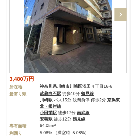
3,480万円
神奈川県
川崎市川崎区
浅田４丁目16-6
所在地
武蔵白石駅
徒歩10分
鶴見線
最寄り駅
川崎駅
バス15分 浅間前停 停歩2分
京浜東
北・根岸線
小田栄駅
徒歩17分
南武線
安善駅
徒歩12分
鶴見線
64.05m²
専有面積
5.08% （満室時: 5.08%）
利回り