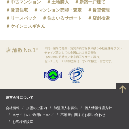
中古マンション
土地購入
新築一戸建て
賃貸住宅
マンション売却・査定
賃貸管理
リースバック
住まいるサポート
店舗検索
ケインコスギさん
※同一屋号で売買・賃貸の両方を取り扱う不動産仲介フラン
No.1
店舗数
※
チャイズ業としての全国における店舗数
（2026年7月時点／東京商工リサーチ調べ）
センチュリー21の加盟店は、すべて独立・自営です。
運営会社について
会社情報
加盟のご案内
加盟店人材募集
個人情報保護方針
当サイトのご利用について
不動産に関するお問い合わせ
お客様相談室