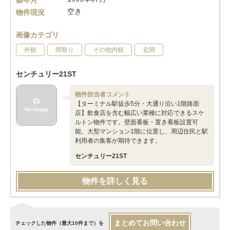
築年月
空き
物件現況
画像カテゴリ
外観
間取り
その他内観
玄関
センチュリー21ST
物件担当者コメント
【ターミナル駅徒歩5分・大通り沿い1階路面
店】飲食店を含む幅広い業種に対応できるスケ
ルトン物件です。壁面看板・置き看板設置可
能。大型マンション1階に位置し、周辺住民と駅
利用者の集客が期待できます。
センチュリー21ST
物件を詳しく見る
まとめてお問い合わせ
チェックした物件（最大10件まで）を