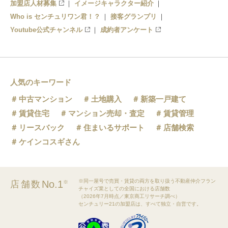
加盟店人材募集
イメージキャラクター紹介
Who is センチュリワン君！？
接客グランプリ
Youtube公式チャンネル
成約者アンケート
人気のキーワード
中古マンション
土地購入
新築一戸建て
賃貸住宅
マンション売却・査定
賃貸管理
リースバック
住まいるサポート
店舗検索
ケインコスギさん
※同一屋号で売買・賃貸の両方を取り扱う不動産仲介フラン
No.1
店舗数
※
チャイズ業としての全国における店舗数
（2026年7月時点／東京商工リサーチ調べ）
センチュリー21の加盟店は、すべて独立・自営です。