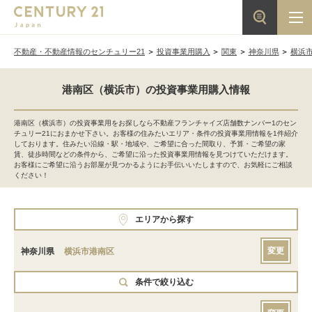
不動産・不動産情報のセンチュリー21
投資事業用購入
関東
神奈川県
横浜
港南区（横浜市）の投資事業用購入情報
港南区（横浜市）の投資事業用をお探しなら不動産フランチャイズ店舗数ナンバー1のセン
チュリー21におまかせ下さい。お客様の住みたいエリア・条件の投資事業用情報を1件紹介
しております。住みたい沿線・駅・地域や、ご希望に合った間取り、予算・ご希望の家
賃、徒歩時間などの条件から、ご希望に沿った投資事業用情報を見つけていただけます。
お客様にご希望に沿うお部屋が見つかるようにお手伝いいたしますので、お気軽にご相談
ください！
エリアから探す
変更
神奈川県
横浜市港南区
条件で絞り込む