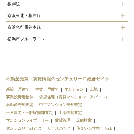
根岸線
京浜東北・根岸線
港南台駅
京浜急行電鉄本線
港南台駅
横浜市ブルーライン
上大岡駅
上大岡駅
港南中央駅
上永谷駅
不動産売買・賃貸情報のセンチュリー21総合サイト
新築一戸建て
中古一戸建て
マンション
土地
下永谷駅
事業投資用物件
賃貸住宅（賃貸マンション・アパート）
不動産売却査定
中古マンション売却査定
一戸建て・一軒家売却査定
土地売却査定
マンションライブラリー
賃貸管理
店舗検索
センチュリー21とは
リースバック
住まいるサポート21