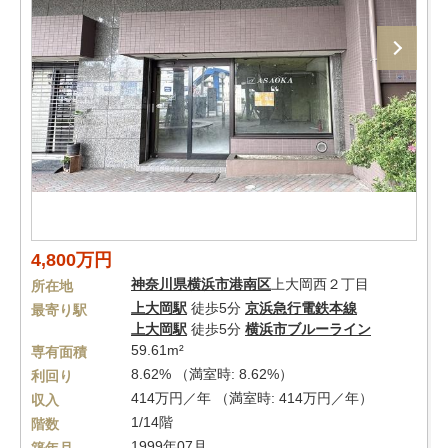
4,800万円
神奈川県
横浜市港南区
上大岡西２丁目
所在地
上大岡駅
徒歩5分
京浜急行電鉄本線
最寄り駅
上大岡駅
徒歩5分
横浜市ブルーライン
59.61m²
専有面積
8.62% （満室時: 8.62%）
利回り
414万円／年 （満室時: 414万円／年）
収入
1/14階
階数
1999年07月