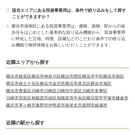
Q.
該当エリアにある投資事業用は、条件で絞り込みをして探す
ことができますか？
A.
横浜市港南区にある投資事業用は、価格、面積、駅からの徒
歩分をはじめとした基本的な絞り込み機能から、投資事業用
に特化した立地、特徴、設備などのこだわり条件での絞り込
み機能で物件情報をお探しいただくことができます。
近隣エリアから探す
横浜市鶴見区
横浜市神奈川区
横浜市西区
横浜市中区
横浜市南区
横浜市保土ケ谷区
横浜市金沢区
横浜市港北区
横浜市旭区
横浜市青葉区
川崎市川崎区
川崎市中原区
川崎市多摩区
川崎市宮前区
相模原市緑区
相模原市中央区
横須賀市
平塚市
鎌倉市
藤沢市
茅ヶ崎市
秦野市
伊勢原市
海老名市
座間市
綾瀬市
近隣の駅から探す