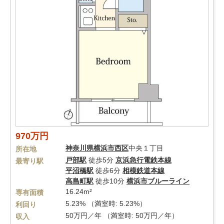
970万円
神奈川県
横浜市西区
中央１丁目
所在地
戸部駅
徒歩5分
京浜急行電鉄本線
最寄り駅
平沼橋駅
徒歩6分
相模鉄道本線
高島町駅
徒歩10分
横浜市ブルーライン
16.24m²
専有面積
5.23% （満室時: 5.23%）
利回り
50万円／年 （満室時: 50万円／年）
収入