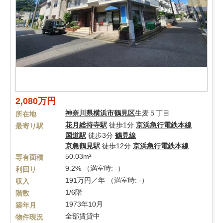
2,080万円
神奈川県
横浜市鶴見区
生麦５丁目
所在地
花月総持寺駅
徒歩1分
京浜急行電鉄本線
最寄り駅
国道駅
徒歩3分
鶴見線
京急鶴見駅
徒歩12分
京浜急行電鉄本線
50.03m²
専有面積
9.2% （満室時: -）
利回り
191万円／年 （満室時: -）
収入
1/6階
階数
1973年10月
築年月
全部賃貸中
物件現況