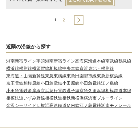
1
2
近隣の沿線から探す
湘南新宿ライン宇須
湘南新宿ライン高海
東海道本線
南武線
鶴見線
横浜線
根岸線
横須賀線
相模線
中央本線
京浜東北・根岸線
東海道・山陽新幹線
東急東横線
東急田園都市線
東急新横浜線
京王電鉄相模原線
小田急電鉄小田原線
小田急電鉄江ノ島線
小田急電鉄多摩線
京浜急行電鉄逗子線
京急久里浜線
相模鉄道本線
相模鉄道いずみ野線
相模鉄道相鉄新横浜
横浜市ブルーライン
金沢シーサイドＬ
横浜高速鉄道ＭＭ線
江ノ島電鉄
湘南モノレール