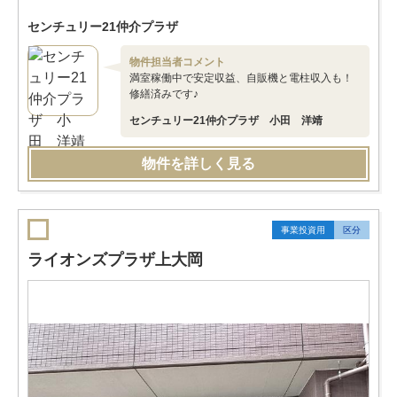
センチュリー21仲介プラザ
物件担当者コメント
満室稼働中で安定収益、自販機と電柱収入も！
修繕済みです♪
センチュリー21仲介プラザ 小田 洋靖
物件を詳しく見る
事業投資用
区分
ライオンズプラザ上大岡