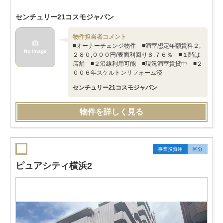
センチュリー21コスモジャパン
物件担当者コメント
■オーナーチェンジ物件 ■満室想定年額賃料２,
２８０,０００円/表面利回り８.７６％ ■１階は
店舗 ■２沿線利用可能 ■現況満室賃貸中 ■２
００６年スケルトンリフォーム済
センチュリー21コスモジャパン
物件を詳しく見る
事業投資用
区分
ピュアシティ横浜2