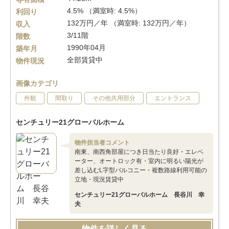
4.5% （満室時: 4.5%）
利回り
132万円／年 （満室時: 132万円／年）
収入
3/11階
階数
1990年04月
築年月
全部賃貸中
物件現況
画像カテゴリ
外観
間取り
その他共用部分
エントランス
センチュリー21グローバルホーム
物件担当者コメント
南東、南西角部屋につき日当たり良好・エレベ
ーター、オートロック有・室内に明るい陽光が
差し込むL字型バルコニー・複数路線利用可能の
立地・現況賃貸中
センチュリー21グローバルホーム 長谷川 幸
夫
物件を詳しく見る