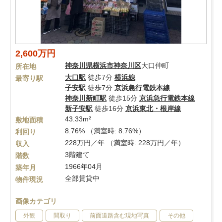
2,600万円
神奈川県
横浜市神奈川区
大口仲町
所在地
大口駅
徒歩7分
横浜線
最寄り駅
子安駅
徒歩7分
京浜急行電鉄本線
神奈川新町駅
徒歩15分
京浜急行電鉄本線
新子安駅
徒歩16分
京浜東北・根岸線
43.33m²
敷地面積
8.76% （満室時: 8.76%）
利回り
228万円／年 （満室時: 228万円／年）
収入
3階建て
階数
1966年04月
築年月
全部賃貸中
物件現況
画像カテゴリ
外観
間取り
前面道路含む現地写真
その他