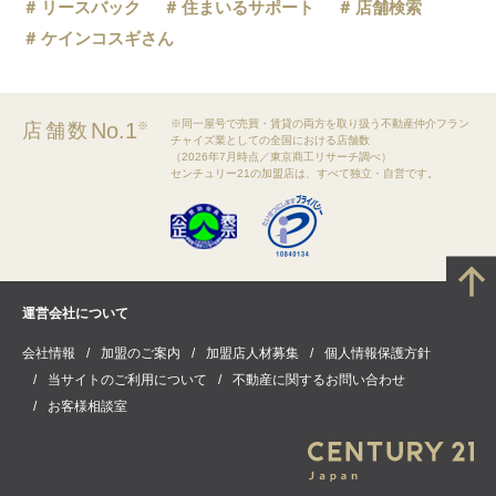
リースバック
住まいるサポート
店舗検索
ケインコスギさん
※同一屋号で売買・賃貸の両方を取り扱う不動産仲介フラン
No.1
店舗数
※
チャイズ業としての全国における店舗数
（2026年7月時点／東京商工リサーチ調べ）
センチュリー21の加盟店は、すべて独立・自営です。
運営会社について
会社情報
加盟のご案内
加盟店人材募集
個人情報保護方針
当サイトのご利用について
不動産に関するお問い合わせ
お客様相談室