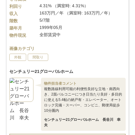
4.31% （満室時: 4.31%）
利回り
163万円／年 （満室時: 163万円／年）
収入
5/7階
階数
1999年05月
築年月
全部賃貸中
物件現況
画像カテゴリ
外観
間取り
センチュリー21グローバルホーム
物件担当者コメント
複数路線利用可能の利便性良好な立地・南西向
き、2面バルコニーにつき日当たり良好・多目的
に使える5.4帖の納戸有・エレベーター、オート
ロック完備・スーパー、コンビニ、郵便局徒歩
10分圏内
センチュリー21グローバルホーム 長谷川 幸
夫