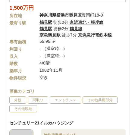
1,500万円
神奈川県
横浜市鶴見区
豊岡町18-9
所在地
鶴見駅
徒歩2分
京浜東北・根岸線
最寄り駅
鶴見駅
徒歩2分
鶴見線
京急鶴見駅
徒歩7分
京浜急行電鉄本線
55.95m²
専有面積
- （満室時: -）
利回り
- （満室時: -）
収入
4/6階
階数
1982年11月
築年月
空き
物件現況
画像カテゴリ
外観
間取り
エントランス
その他共用部分
その他現地
センチュリー21イルカハウジング