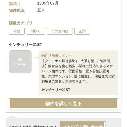
1999年07月
築年月
空き
物件現況
画像カテゴリ
外観
間取り
その他内観
玄関
センチュリー21ST
物件担当者コメント
【ターミナル駅徒歩5分・大通り沿い1階路面
店】飲食店を含む幅広い業種に対応できるスケ
ルトン物件です。壁面看板・置き看板設置可
能。大型マンション1階に位置し、周辺住民と駅
利用者の集客が期待できます。
センチュリー21ST
物件を詳しく見る
まとめてお問い合わせ
チェックした物件（最大10件まで）を