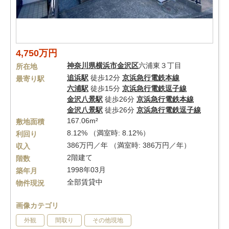
4,750万円
神奈川県
横浜市金沢区
六浦東３丁目
所在地
追浜駅
徒歩12分
京浜急行電鉄本線
最寄り駅
六浦駅
徒歩15分
京浜急行電鉄逗子線
金沢八景駅
徒歩26分
京浜急行電鉄本線
金沢八景駅
徒歩26分
京浜急行電鉄逗子線
167.06m²
敷地面積
8.12% （満室時: 8.12%）
利回り
386万円／年 （満室時: 386万円／年）
収入
2階建て
階数
1998年03月
築年月
全部賃貸中
物件現況
画像カテゴリ
外観
間取り
その他現地