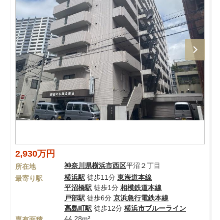
2,930万円
神奈川県
横浜市西区
平沼２丁目
所在地
横浜駅
徒歩11分
東海道本線
最寄り駅
平沼橋駅
徒歩1分
相模鉄道本線
戸部駅
徒歩6分
京浜急行電鉄本線
高島町駅
徒歩12分
横浜市ブルーライン
44.28m²
専有面積