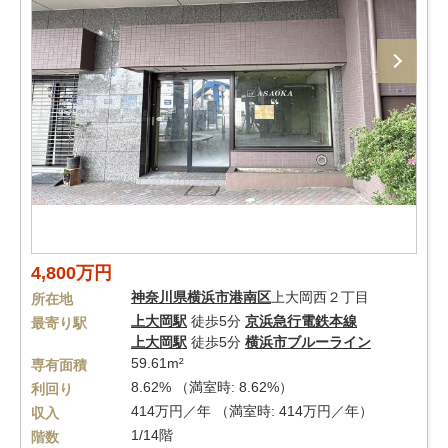
4,800万円
神奈川県
横浜市港南区
上大岡西２丁目
所在地
上大岡駅
徒歩5分
京浜急行電鉄本線
最寄り駅
上大岡駅
徒歩5分
横浜市ブルーライン
59.61m²
専有面積
8.62% （満室時: 8.62%）
利回り
414万円／年 （満室時: 414万円／年）
収入
1/14階
階数