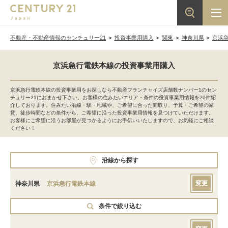
不動産・不動産情報のセンチュリー21
投資事業用購入
関東
神奈川県
京浜
京浜急行電鉄本線の投資事業用購入
京浜急行電鉄本線の投資事業用をお探しなら不動産フランチャイズ店舗数ナンバー1のセン
チュリー21におまかせ下さい。お客様の住みたいエリア・条件の投資事業用情報を20件紹
介しております。住みたい沿線・駅・地域や、ご希望に合った間取り、予算・ご希望の家
賃、徒歩時間などの条件から、ご希望に沿った投資事業用情報を見つけていただけます。
お客様にご希望に沿うお部屋が見つかるようにお手伝いいたしますので、お気軽にご相談
ください！
沿線から探す
変更
神奈川県
京浜急行電鉄本線
条件で絞り込む