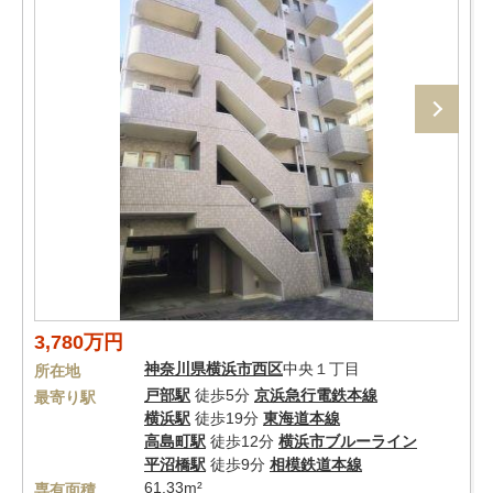
3,780万円
神奈川県
横浜市西区
中央１丁目
所在地
戸部駅
徒歩5分
京浜急行電鉄本線
最寄り駅
横浜駅
徒歩19分
東海道本線
高島町駅
徒歩12分
横浜市ブルーライン
平沼橋駅
徒歩9分
相模鉄道本線
61.33m²
専有面積