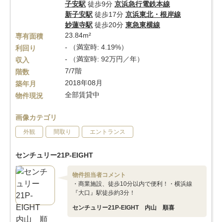
子安駅
徒歩9分
京浜急行電鉄本線
新子安駅
徒歩17分
京浜東北・根岸線
妙蓮寺駅
徒歩20分
東急東横線
23.84m²
専有面積
- （満室時: 4.19%）
利回り
- （満室時: 92万円／年）
収入
7/7階
階数
2018年08月
築年月
全部賃貸中
物件現況
画像カテゴリ
外観
間取り
エントランス
センチュリー21P-EIGHT
物件担当者コメント
・商業施設、徒歩10分以内で便利！・横浜線
『大口』駅徒歩約3分！
センチュリー21P-EIGHT 内山 順喜