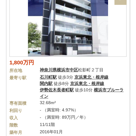
1,800万円
神奈川県
横浜市中区
松影町２丁目
所在地
石川町駅
徒歩3分
京浜東北・根岸線
最寄り駅
関内駅
徒歩8分
京浜東北・根岸線
伊勢佐木長者町駅
徒歩10分
横浜市ブルーラ
イン
32.68m²
専有面積
- （満室時: 4.97%）
利回り
- （満室時: 89万円／年）
収入
11/11階
階数
2016年01月
築年月