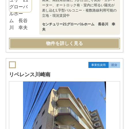
南東、南西角部屋につき日当たり良好・エレベ
ーター、オートロック有・室内に明るい陽光が
差し込むL字型バルコニー・複数路線利用可能の
立地・現況賃貸中
センチュリー21グローバルホーム 長谷川 幸
夫
物件を詳しく見る
事業投資用
区分
リベレンス川崎南