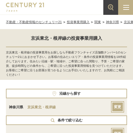
不動産・不動産情報のセンチュリー21
投資事業用購入
関東
神奈川県
京浜
京浜東北・根岸線の投資事業用購入
京浜東北・根岸線の投資事業用をお探しなら不動産フランチャイズ店舗数ナンバー1のセン
チュリー21におまかせ下さい。お客様の住みたいエリア・条件の投資事業用情報を18件紹
介しております。住みたい沿線・駅・地域や、ご希望に合った間取り、予算・ご希望の家
賃、徒歩時間などの条件から、ご希望に沿った投資事業用情報を見つけていただけます。
お客様にご希望に沿うお部屋が見つかるようにお手伝いいたしますので、お気軽にご相談
ください！
沿線から探す
変更
神奈川県
京浜東北・根岸線
条件で絞り込む