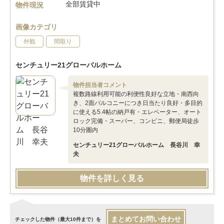
全部賃貸中
物件現況
画像カテゴリ
外観
間取り
センチュリー21グローバルホーム
物件担当者コメント
複数路線利用可能の利便性良好な立地・南西向
き、2面バルコニーにつき日当たり良好・多目的
に使える5.4帖の納戸有・エレベーター、オート
ロック完備・スーパー、コンビニ、郵便局徒歩
10分圏内
センチュリー21グローバルホーム 長谷川 幸
夫
物件を詳しく見る
まとめてお問い合わせ
チェックした物件（最大10件まで）を