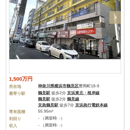
1,500万円
神奈川県
横浜市鶴見区
豊岡町18-9
所在地
鶴見駅
徒歩2分
京浜東北・根岸線
最寄り駅
鶴見駅
徒歩2分
鶴見線
京急鶴見駅
徒歩7分
京浜急行電鉄本線
55.95m²
専有面積
- （満室時: -）
利回り
- （満室時: -）
収入