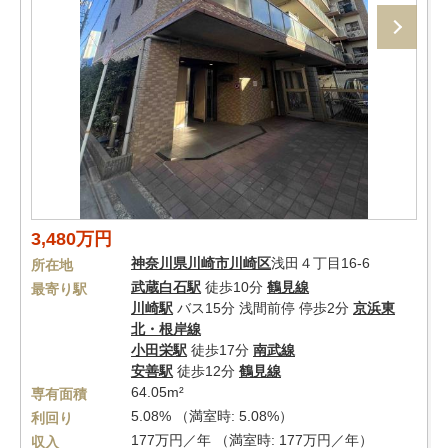
3,480万円
神奈川県
川崎市川崎区
浅田４丁目16-6
所在地
武蔵白石駅
徒歩10分
鶴見線
最寄り駅
川崎駅
バス15分 浅間前停 停歩2分
京浜東
北・根岸線
小田栄駅
徒歩17分
南武線
安善駅
徒歩12分
鶴見線
64.05m²
専有面積
5.08% （満室時: 5.08%）
利回り
177万円／年 （満室時: 177万円／年）
収入