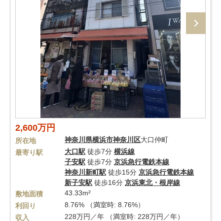
2,600万円
神奈川県
横浜市神奈川区
大口仲町
所在地
大口駅
徒歩7分
横浜線
最寄り駅
子安駅
徒歩7分
京浜急行電鉄本線
神奈川新町駅
徒歩15分
京浜急行電鉄本線
新子安駅
徒歩16分
京浜東北・根岸線
43.33m²
敷地面積
8.76% （満室時: 8.76%）
利回り
228万円／年 （満室時: 228万円／年）
収入