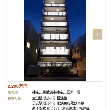
2,200万円
神奈川県
横浜市神奈川区
大口通
所在地
大口駅
徒歩3分
横浜線
最寄り駅
子安駅
徒歩9分
京浜急行電鉄本線
新子安駅
徒歩17分
京浜東北・根岸線