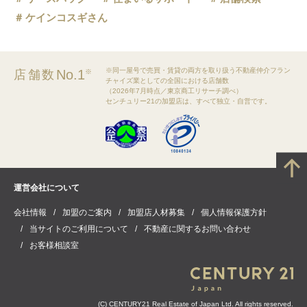
ケインコスギさん
※同一屋号で売買・賃貸の両方を取り扱う不動産仲介フラン
No.1
店舗数
※
チャイズ業としての全国における店舗数
（2026年7月時点／東京商工リサーチ調べ）
センチュリー21の加盟店は、すべて独立・自営です。
運営会社について
会社情報
加盟のご案内
加盟店人材募集
個人情報保護方針
当サイトのご利用について
不動産に関するお問い合わせ
お客様相談室
(C) CENTURY21 Real Estate of Japan Ltd. All rights reserved.