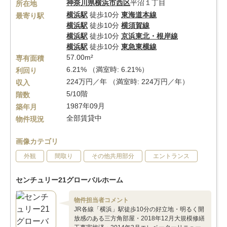
神奈川県
横浜市西区
平沼１丁目
所在地
横浜駅
徒歩10分
東海道本線
最寄り駅
横浜駅
徒歩10分
横須賀線
横浜駅
徒歩10分
京浜東北・根岸線
横浜駅
徒歩10分
東急東横線
57.00m²
専有面積
6.21% （満室時: 6.21%）
利回り
224万円／年 （満室時: 224万円／年）
収入
5/10階
階数
1987年09月
築年月
全部賃貸中
物件現況
画像カテゴリ
外観
間取り
その他共用部分
エントランス
センチュリー21グローバルホーム
物件担当者コメント
JR各線「横浜」駅徒歩10分の好立地・明るく開
放感のある三方角部屋・2018年12月大規模修繕