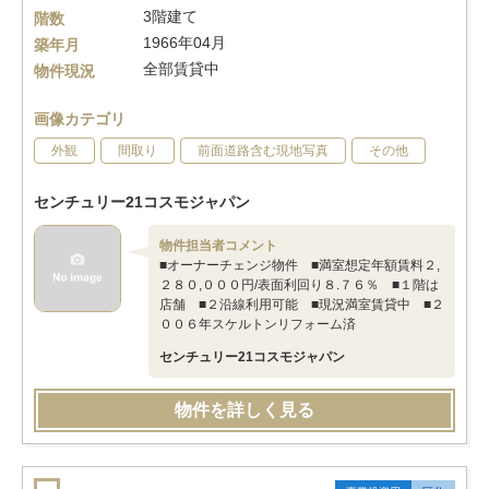
3階建て
階数
1966年04月
築年月
全部賃貸中
物件現況
画像カテゴリ
外観
間取り
前面道路含む現地写真
その他
センチュリー21コスモジャパン
物件担当者コメント
■オーナーチェンジ物件 ■満室想定年額賃料２,
２８０,０００円/表面利回り８.７６％ ■１階は
店舗 ■２沿線利用可能 ■現況満室賃貸中 ■２
００６年スケルトンリフォーム済
センチュリー21コスモジャパン
物件を詳しく見る