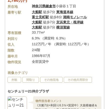
1,780万円
神奈川県
鎌倉市
小袋谷１丁目
所在地
大船駅
徒歩7分
東海道本線
最寄り駅
富士見町駅
徒歩8分
湘南モノレール
大船駅
徒歩7分
京浜東北・根岸線
大船駅
徒歩7分
横須賀線
33.77m²
専有面積
6.3% （満室時: 6.3%）
利回り
112万円／年 （満室時: 112万円／年）
収入
2/4階
階数
1986年07月
築年月
全部賃貸中
物件現況
画像カテゴリ
外観
間取り
その他現地
その他共用部分
センチュリー21仲介プラザ
物件担当者コメント
《大船7分×利回り6.3％×賃貸中》大規模修繕＆