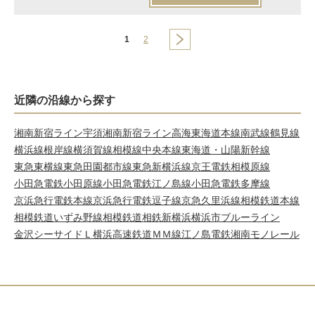
1
2
近隣の沿線から探す
湘南新宿ライン宇須
湘南新宿ライン高海
東海道本線
南武線
鶴見線
横浜線
根岸線
横須賀線
相模線
中央本線
東海道・山陽新幹線
東急東横線
東急田園都市線
東急新横浜線
京王電鉄相模原線
小田急電鉄小田原線
小田急電鉄江ノ島線
小田急電鉄多摩線
京浜急行電鉄本線
京浜急行電鉄逗子線
京急久里浜線
相模鉄道本線
相模鉄道いずみ野線
相模鉄道相鉄新横浜
横浜市ブルーライン
金沢シーサイドＬ
横浜高速鉄道ＭＭ線
江ノ島電鉄
湘南モノレール