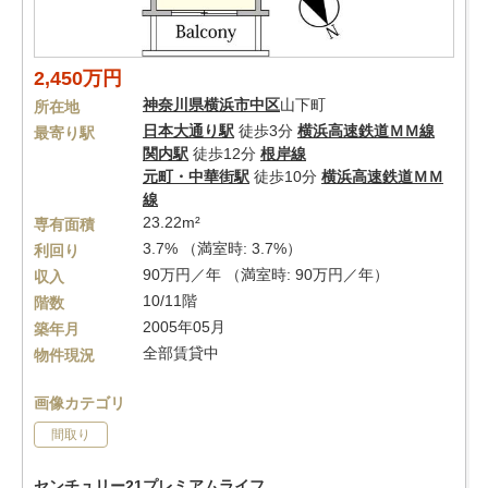
2,450万円
神奈川県
横浜市中区
山下町
所在地
日本大通り駅
徒歩3分
横浜高速鉄道ＭＭ線
最寄り駅
関内駅
徒歩12分
根岸線
元町・中華街駅
徒歩10分
横浜高速鉄道ＭＭ
線
23.22m²
専有面積
3.7% （満室時: 3.7%）
利回り
90万円／年 （満室時: 90万円／年）
収入
10/11階
階数
2005年05月
築年月
全部賃貸中
物件現況
画像カテゴリ
間取り
センチュリー21プレミアムライフ