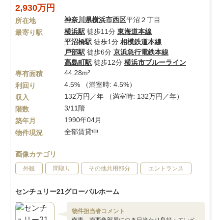
2,930万円
神奈川県
横浜市西区
平沼２丁目
所在地
横浜駅
徒歩11分
東海道本線
最寄り駅
平沼橋駅
徒歩1分
相模鉄道本線
戸部駅
徒歩6分
京浜急行電鉄本線
高島町駅
徒歩12分
横浜市ブルーライン
44.28m²
専有面積
4.5% （満室時: 4.5%）
利回り
132万円／年 （満室時: 132万円／年）
収入
3/11階
階数
1990年04月
築年月
全部賃貸中
物件現況
画像カテゴリ
外観
間取り
その他共用部分
エントランス
センチュリー21グローバルホーム
物件担当者コメント