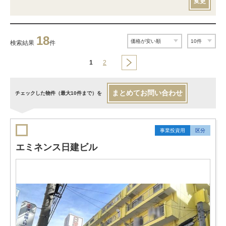
変更
18
検索結果
件
1
2
まとめてお問い合わせ
チェックした物件（最大10件まで）を
事業投資用
区分
エミネンス日建ビル