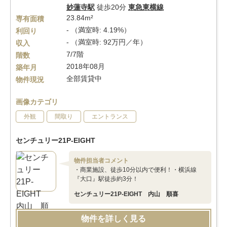
妙蓮寺駅
徒歩20分
東急東横線
23.84m²
専有面積
- （満室時: 4.19%）
利回り
- （満室時: 92万円／年）
収入
7/7階
階数
2018年08月
築年月
全部賃貸中
物件現況
画像カテゴリ
外観
間取り
エントランス
センチュリー21P-EIGHT
物件担当者コメント
・商業施設、徒歩10分以内で便利！・横浜線
『大口』駅徒歩約3分！
センチュリー21P-EIGHT 内山 順喜
物件を詳しく見る