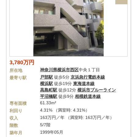
3,780万円
神奈川県
横浜市西区
中央１丁目
所在地
戸部駅
徒歩5分
京浜急行電鉄本線
最寄り駅
横浜駅
徒歩19分
東海道本線
高島町駅
徒歩12分
横浜市ブルーライン
平沼橋駅
徒歩9分
相模鉄道本線
61.33m²
専有面積
4.31% （満室時: 4.31%）
利回り
163万円／年 （満室時: 163万円／年）
収入
5/7階
階数
1999年05月
築年月