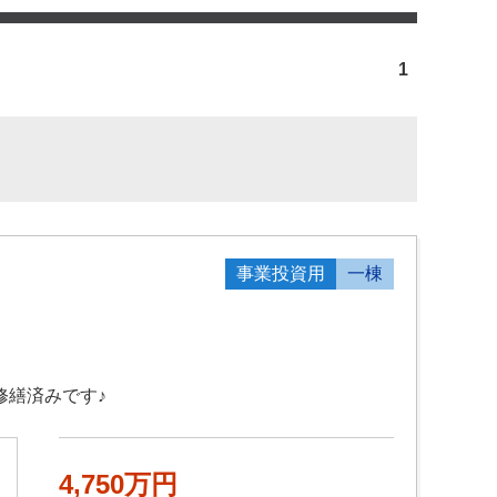
1
事業投資用
一棟
修繕済みです♪
4,750万円