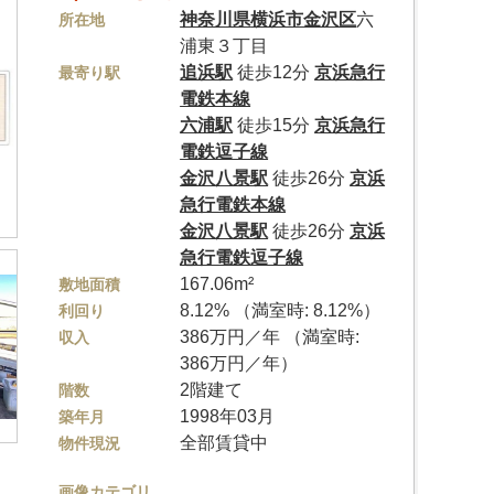
神奈川県
横浜市金沢区
六
所在地
浦東３丁目
追浜駅
徒歩12分
京浜急行
最寄り駅
電鉄本線
六浦駅
徒歩15分
京浜急行
電鉄逗子線
金沢八景駅
徒歩26分
京浜
急行電鉄本線
金沢八景駅
徒歩26分
京浜
急行電鉄逗子線
167.06m²
敷地面積
8.12% （満室時: 8.12%）
利回り
386万円／年 （満室時:
収入
386万円／年）
2階建て
階数
1998年03月
築年月
全部賃貸中
物件現況
画像カテゴリ