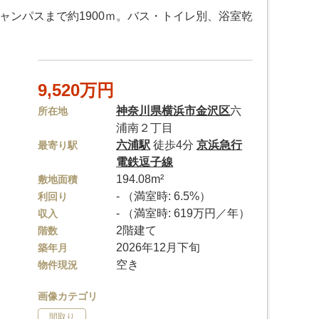
ャンパスまで約1900ｍ。バス・トイレ別、浴室乾
9,520万円
神奈川県
横浜市金沢区
六
所在地
浦南２丁目
六浦駅
徒歩4分
京浜急行
最寄り駅
電鉄逗子線
194.08m²
敷地面積
- （満室時: 6.5%）
利回り
- （満室時: 619万円／年）
収入
2階建て
階数
2026年12月下旬
築年月
空き
物件現況
画像カテゴリ
間取り