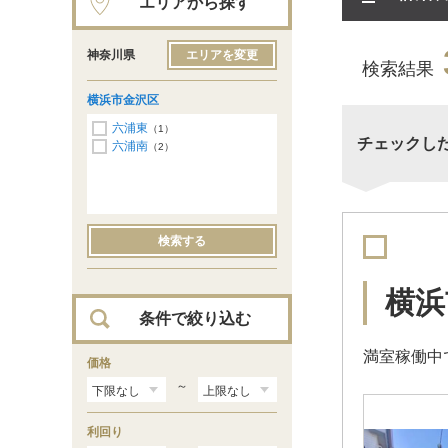
エリアから探す
神奈川県
エリアを変更
検索結果
横浜市金沢区
六浦東
（1）
チェックし
六浦南
（2）
検索する
横浜
条件で絞り込む
満室稼働中
価格
～
利回り