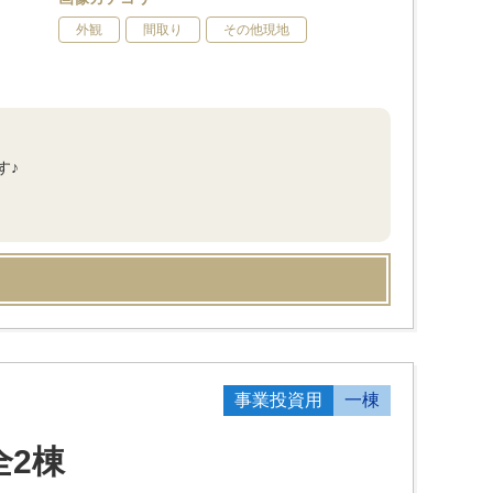
外観
間取り
その他現地
す♪
事業投資用
一棟
全2棟