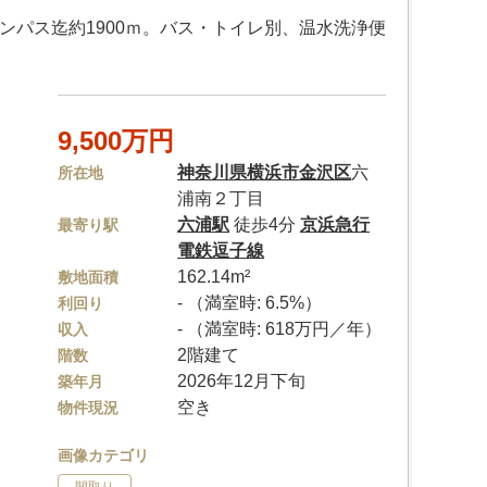
ンパス迄約1900ｍ。バス・トイレ別、温水洗浄便
9,500万円
神奈川県
横浜市金沢区
六
所在地
浦南２丁目
六浦駅
徒歩4分
京浜急行
最寄り駅
電鉄逗子線
162.14m²
敷地面積
- （満室時: 6.5%）
利回り
- （満室時: 618万円／年）
収入
2階建て
階数
2026年12月下旬
築年月
空き
物件現況
画像カテゴリ