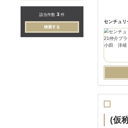
3
該当件数
件
センチュリ
検索する
(仮