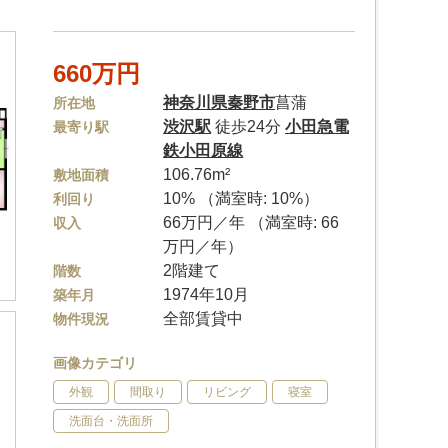
660万円
神奈川県
秦野市
菖蒲
所在地
渋沢駅
徒歩24分
小田急電
最寄り駅
鉄小田原線
106.76m²
敷地面積
10% （満室時: 10%）
利回り
66万円／年 （満室時: 66
収入
万円／年）
2階建て
階数
1974年10月
築年月
全部賃貸中
物件現況
画像カテゴリ
外観
間取り
リビング
寝室
洗面台・洗面所