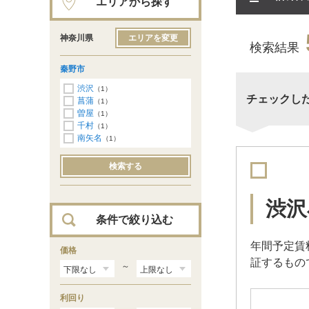
エリアから探す
神奈川県
エリアを変更
検索結果
秦野市
渋沢
（1）
チェックし
菖蒲
（1）
曽屋
（1）
千村
（1）
南矢名
（1）
検索する
渋沢
条件で絞り込む
年間予定賃
価格
証するもの
～
利回り