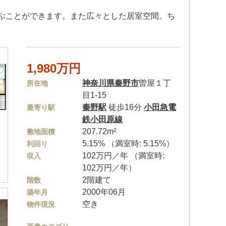
ぶことができます。また広々とした居室空間。ち
1,980万円
神奈川県
秦野市
曽屋１丁
所在地
目1-15
秦野駅
徒歩16分
小田急電
最寄り駅
鉄小田原線
207.72m²
敷地面積
5.15% （満室時: 5.15%）
利回り
102万円／年 （満室時:
収入
102万円／年）
2階建て
階数
2000年06月
築年月
空き
物件現況