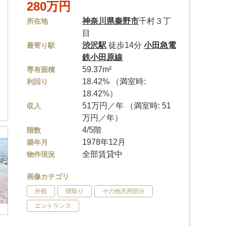
280万円
神奈川県
秦野市
千村３丁
所在地
目
渋沢駅
徒歩14分
小田急電
最寄り駅
鉄小田原線
59.37m²
専有面積
18.42% （満室時:
利回り
18.42%）
51万円／年 （満室時: 51
収入
万円／年）
4/5階
階数
1978年12月
築年月
全部賃貸中
物件現況
画像カテゴリ
外観
間取り
その他共用部分
エントランス