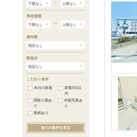
～
専有面積
～
築年数
駅徒歩
こだわり条件
本日の新着
新着5日以
内
間取り図あ
外観写真あ
り
り
動画あり
全ての条件を見る