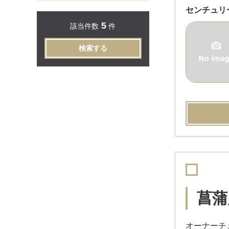
センチュリ
5
該当件数
件
検索する
菖蒲
オーナーチ