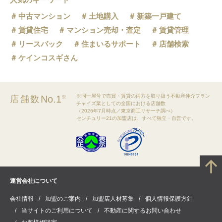
中古マンション
土地購入
新築一戸建て
賃貸住宅
マンション売却・査定
賃貸管理
リースバック
住まいるサポート
店舗検索
ケインコスギさん
※同一屋号で売買・賃貸の両方を取り扱う不動産仲介フラン
No.1
店舗数
※
チャイズ業としての全国における店舗数
（2026年7月時点／東京商工リサーチ調べ）
センチュリー21の加盟店は、すべて独立・自営です。
運営会社について
会社情報
加盟のご案内
加盟店人材募集
個人情報保護方針
当サイトのご利用について
不動産に関するお問い合わせ