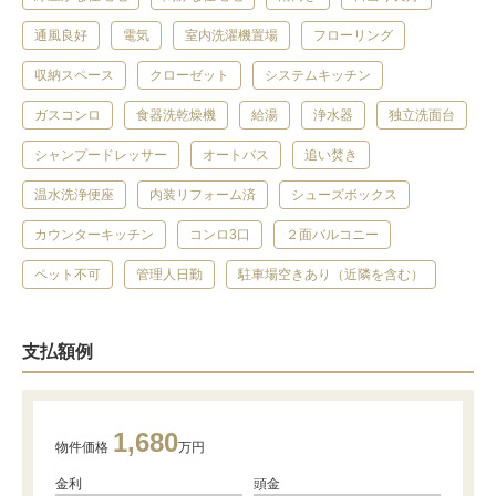
通風良好
電気
室内洗濯機置場
フローリング
収納スペース
クローゼット
システムキッチン
ガスコンロ
食器洗乾燥機
給湯
浄水器
独立洗面台
シャンプードレッサー
オートバス
追い焚き
温水洗浄便座
内装リフォーム済
シューズボックス
カウンターキッチン
コンロ3口
２面バルコニー
ペット不可
管理人日勤
駐車場空きあり（近隣を含む）
支払額例
1,680
物件価格
万円
金利
頭金