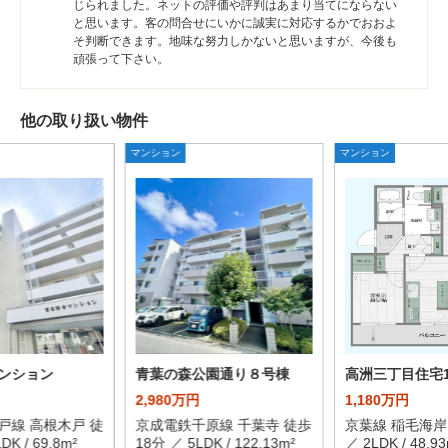
じられました。ネットの評価や評判はあまり当てにならない
と思います。客の問合せにいかに誠実に対応するかでおおよ
そ判断できます。地味な努力しかないと思いますが、今後も
頑張って下さい。
他の取り扱い物件
マンション
マンション
ンション
青葉の森公園通り８号棟
高洲三丁目住宅1
2,980万円
1,180万円
戸線 高根木戸 徒
京成電鉄千原線 千葉寺 徒歩
京葉線 稲毛海岸
K / 69.8m²
18分 ／ 5LDK / 122.13m²
／ 2LDK / 48.93