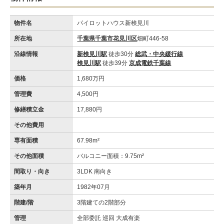
物件名
パイロットハウス新検見川
所在地
千葉県千葉市花見川区
畑町446-58
沿線情報
新検見川駅
徒歩30分
総武・中央緩行線
検見川駅
徒歩39分
京成電鉄千葉線
価格
1,680万円
管理費
4,500円
修繕積立金
17,880円
その他費用
専有面積
67.98m²
その他面積
バルコニー面積：9.75m²
間取り・向き
3LDK 南向き
築年月
1982年07月
階建/階
3階建ての2階部分
管理
全部委託 巡回 大成有楽