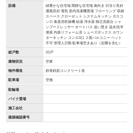
設備
緑豊かな住宅地 閑静な住宅地 南向き 日当り良好
通風良好 電気 室内洗濯機置場 フローリング 収納
スペース クローゼット システムキッチン ガスコ
ンロ 食器洗乾燥機 給湯 浄水器 独立洗面台 シャ
ンプードレッサー オートバス 追い焚き 温水洗浄
便座 内装リフォーム済 シューズボックス カウン
ターキッチン コンロ3口 ２面バルコニー ペット
不可 管理人日勤 駐車場空きあり（近隣を含む）
総戸数
33戸
建物状況
空家
物件構造
鉄骨鉄筋コンクリート造
駐車場
空無
駐輪場
バイク置場
施工会社
建築確認番号