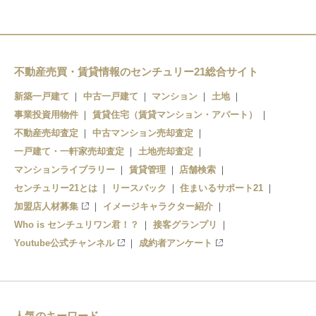
不動産売買・賃貸情報のセンチュリー21総合サイト
新築一戸建て
中古一戸建て
マンション
土地
事業投資用物件
賃貸住宅（賃貸マンション・アパート）
不動産売却査定
中古マンション売却査定
一戸建て・一軒家売却査定
土地売却査定
マンションライブラリー
賃貸管理
店舗検索
センチュリー21とは
リースバック
住まいるサポート21
加盟店人材募集
イメージキャラクター紹介
Who is センチュリワン君！？
接客グランプリ
Youtube公式チャンネル
成約者アンケート
人気のキーワード