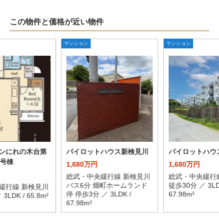
この物件と価格が近い物件
マンション
マンション
ンにれの木台第
パイロットハウス新検見川
パイロットハウ
0号棟
1,680万円
1,680万円
総武・中央緩行線 新検見川
総武・中央緩行
バス6分 畑町ホームランド
徒歩30分 ／ 3LD
緩行線 新検見川
停 停歩3分 ／ 3LDK /
67.98m²
3LDK / 65.8m²
67.98m²