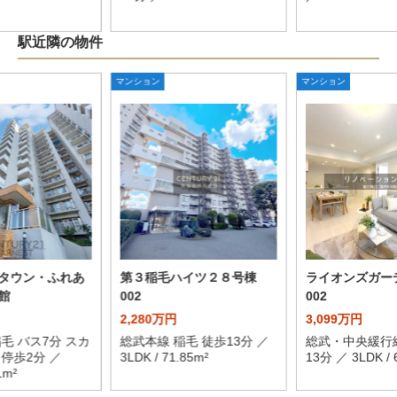
駅近隣の物件
マンション
マンション
タウン・ふれあ
第３稲毛ハイツ２８号棟
ライオンズガ
館
002
002
2,280万円
3,099万円
毛 バス7分 スカ
総武本線 稲毛 徒歩13分 ／
総武・中央緩行線
停歩2分 ／
3LDK / 71.85m²
13分 ／ 3LDK / 
1m²