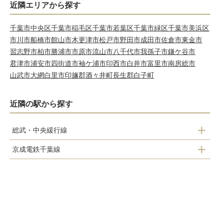
近隣エリアから探す
千葉市中央区
千葉市稲毛区
千葉市若葉区
千葉市緑区
千葉市美浜区
市川市
船橋市
館山市
木更津市
松戸市
野田市
成田市
佐倉市
東金市
習志野市
柏市
勝浦市
市原市
流山市
八千代市
我孫子市
鎌ケ谷市
君津市
浦安市
四街道市
袖ケ浦市
印西市
白井市
富里市
南房総市
山武市
大網白里市
印旛郡酒々井町
長生郡白子町
近隣の駅から探す
総武・中央緩行線
京成電鉄千葉線
新検見川駅
京成幕張本郷駅
幕張駅
京成幕張駅
幕張本郷駅
検見川駅