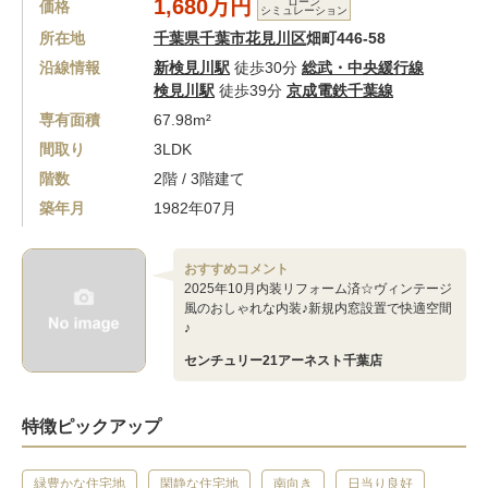
1,680万円
ローン
価格
シミュレーション
所在地
千葉県千葉市花見川区
畑町446-58
沿線情報
新検見川駅
徒歩30分
総武・中央緩行線
検見川駅
徒歩39分
京成電鉄千葉線
専有面積
67.98m²
間取り
3LDK
階数
2階 / 3階建て
築年月
1982年07月
おすすめコメント
2025年10月内装リフォーム済☆ヴィンテージ
風のおしゃれな内装♪新規内窓設置で快適空間
♪
センチュリー21アーネスト千葉店
特徴ピックアップ
緑豊かな住宅地
閑静な住宅地
南向き
日当り良好