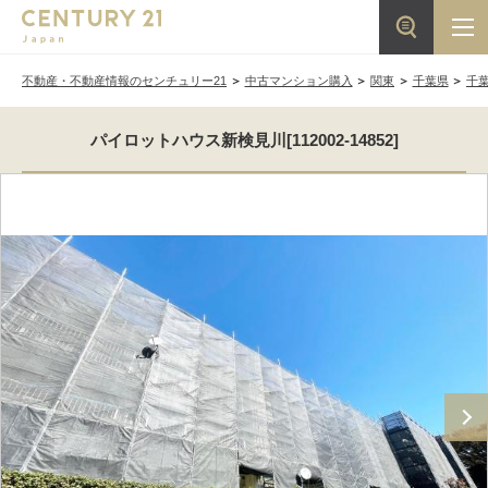
不動産・不動産情報のセンチュリー21
中古マンション購入
関東
千葉県
千
パイロットハウス新検見川[112002-14852]