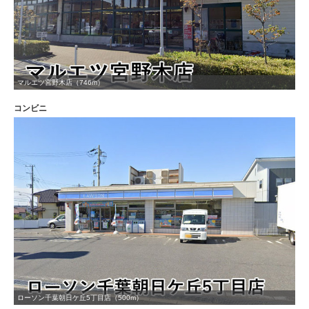
マルエツ宮野木店（746m）
コンビニ
ローソン千葉朝日ケ丘5丁目店（500m）