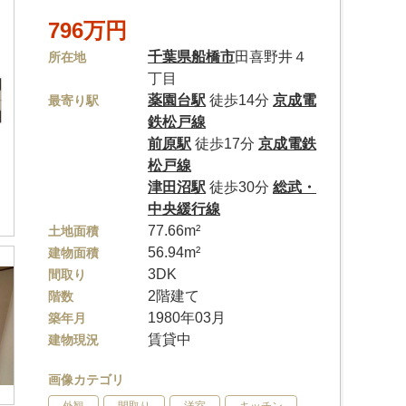
796万円
千葉県
船橋市
田喜野井４
所在地
丁目
薬園台駅
徒歩14分
京成電
最寄り駅
鉄松戸線
前原駅
徒歩17分
京成電鉄
松戸線
津田沼駅
徒歩30分
総武・
中央緩行線
77.66m²
土地面積
56.94m²
建物面積
3DK
間取り
2階建て
階数
1980年03月
築年月
賃貸中
建物現況
画像カテゴリ