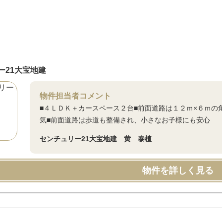
ー21大宝地建
物件担当者コメント
■４ＬＤＫ＋カースペース２台■前面道路は１２ｍ×６ｍの
気■前面道路は歩道も整備され、小さなお子様にも安心
センチュリー21大宝地建 黄 泰植
物件を詳しく見る