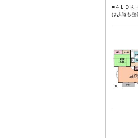
■４ＬＤＫ
は歩道も整