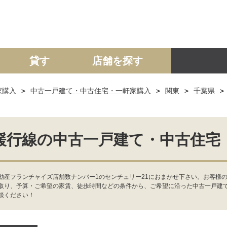
貸す
店舗を探す
家購入
中古一戸建て・中古住宅・一軒家購入
関東
千葉県
建て
マンション
土地
事業投資用
緩行線の中古一戸建て・中古住宅
産フランチャイズ店舗数ナンバー1のセンチュリー21におまかせ下さい。お客様の
取り、予算・ご希望の家賃、徒歩時間などの条件から、ご希望に沿った中古一戸建
談ください！