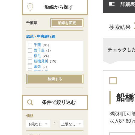
詳細表
沿線から探す
千葉県
沿線を変更
検索結果
総武・中央緩行線
千葉
（35）
チェックし
西千葉
（1）
稲毛
（24）
新検見川
（15）
幕張
（7）
幕張本郷
（4）
津田沼
（10）
検索する
東船橋
（1）
船橋
（1）
西船橋
（1）
船橋
下総中山
（2）
条件で絞り込む
本八幡
（10）
市川
（5）
3駅利用可
価格
収入87.60
～