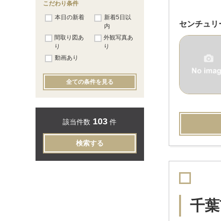
こだわり条件
本日の新着
新着5日以
センチュリ
内
間取り図あ
外観写真あ
り
り
動画あり
全ての条件を見る
103
該当件数
件
検索する
千葉