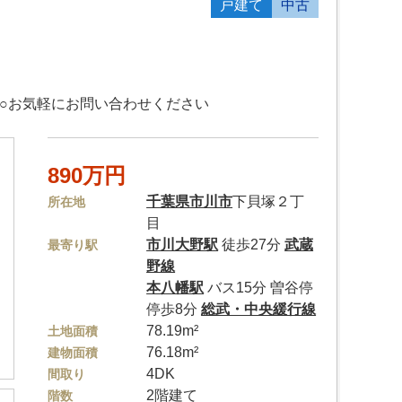
戸建て
中古
○お気軽にお問い合わせください
890万円
千葉県
市川市
下貝塚２丁
所在地
目
市川大野駅
徒歩27分
武蔵
最寄り駅
野線
本八幡駅
バス15分 曽谷停
停歩8分
総武・中央緩行線
78.19m²
土地面積
76.18m²
建物面積
4DK
間取り
2階建て
階数