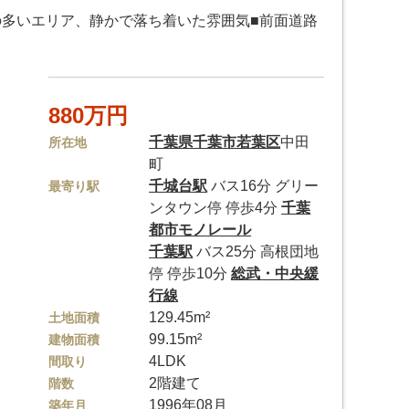
の多いエリア、静かで落ち着いた雰囲気■前面道路
880万円
千葉県
千葉市若葉区
中田
所在地
町
千城台駅
バス16分 グリー
最寄り駅
ンタウン停 停歩4分
千葉
都市モノレール
千葉駅
バス25分 高根団地
停 停歩10分
総武・中央緩
行線
129.45m²
土地面積
99.15m²
建物面積
4LDK
間取り
2階建て
階数
1996年08月
築年月