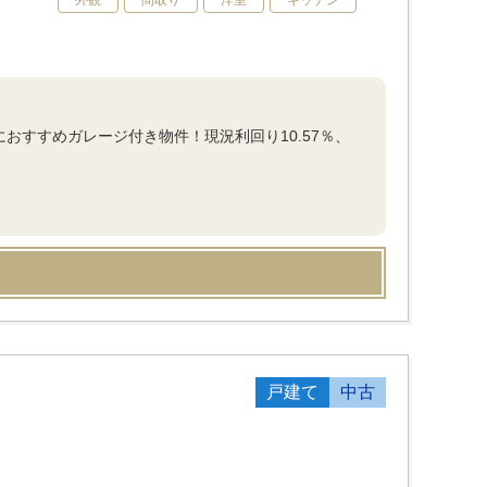
外観
間取り
洋室
キッチン
おすすめガレージ付き物件！現況利回り10.57％、
戸建て
中古