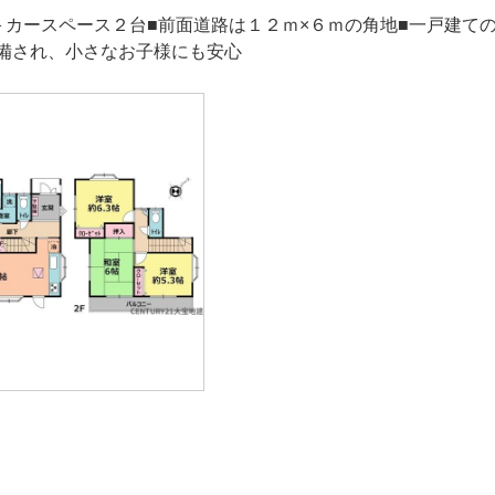
＋カースペース２台■前面道路は１２ｍ×６ｍの角地■一戸建て
備され、小さなお子様にも安心