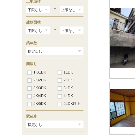
土地面積
～
建物面積
～
築年数
間取り
1K/1DK
1LDK
2K/2DK
2LDK
3K/3DK
3LDK
4K/4DK
4LDK
5K/5DK
5LDK以上
駅徒歩