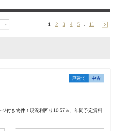
1
2
3
4
5
…
11
戸建て
中古
ジ付き物件！現況利回り10.57％、年間予定賃料