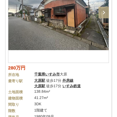
280万円
千葉県
いすみ市
大原
所在地
大原駅
徒歩17分
外房線
最寄り駅
大原駅
徒歩17分
いすみ鉄道
138.84m²
土地面積
41.27m²
建物面積
3DK
間取り
1階建て
階数
1980年09月