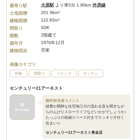
大原駅
より車5分 1.80km
外房線
最寄り駅
201.96m²
土地面積
115.83m²
建物面積
5DK
間取り
2階建て
階数
1976年12月
築年月
空家
建物現況
画像カテゴリ
外観
間取り
リビング
キッチン
センチュリー21アーネスト
物件担当者コメント
緑豊か閑静な住宅地◎川の流れる音を聞きなが
らのんびりスローライフなどいかがでしょうか♪
たっぷりの収納スペース付きでスッキリ片付く
住まい☆
センチュリー21アーネスト東金店