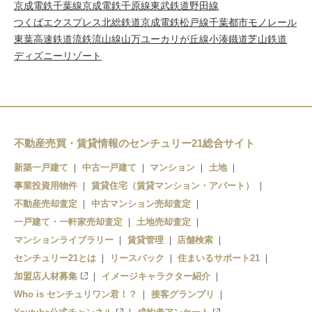
京成電鉄千葉線
京成電鉄千原線
東武鉄道野田線
つくばエクスプレス
北総鉄道
京成電鉄松戸線
千葉都市モノレール
東葉高速鉄道
流鉄流山線
山万ユーカリが丘線
小湊鐵道
芝山鉄道
ディズニーリゾート
不動産売買・賃貸情報のセンチュリー21総合サイト
新築一戸建て
中古一戸建て
マンション
土地
事業投資用物件
賃貸住宅（賃貸マンション・アパート）
不動産売却査定
中古マンション売却査定
一戸建て・一軒家売却査定
土地売却査定
マンションライブラリー
賃貸管理
店舗検索
センチュリー21とは
リースバック
住まいるサポート21
加盟店人材募集
イメージキャラクター紹介
Who is センチュリワン君！？
接客グランプリ