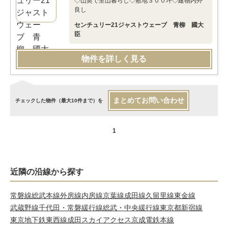
◇山奥で里山暮らし◇敷地３００坪◇建物内外
良し
センチュリー21ジャストウェーブ 青柳 國大
臣
物件を詳しく見る
まとめてお問い合わせ
チェックした物件（最大10件まで）を
1
近隣の沿線から探す
常磐線
総武本線
外房線
内房線
京葉線
成田線
久留里線
東金線
武蔵野線
千代田・常磐緩行線
総武・中央緩行線
東京都新宿線
東京地下鉄東西線
成田スカイアクセス
京成電鉄本線