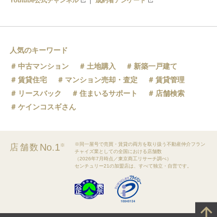
Youtube公式チャンネル
成約者アンケート
人気のキーワード
中古マンション
土地購入
新築一戸建て
賃貸住宅
マンション売却・査定
賃貸管理
リースバック
住まいるサポート
店舗検索
ケインコスギさん
※同一屋号で売買・賃貸の両方を取り扱う不動産仲介フラン
No.1
店舗数
※
チャイズ業としての全国における店舗数
（2026年7月時点／東京商工リサーチ調べ）
センチュリー21の加盟店は、すべて独立・自営です。