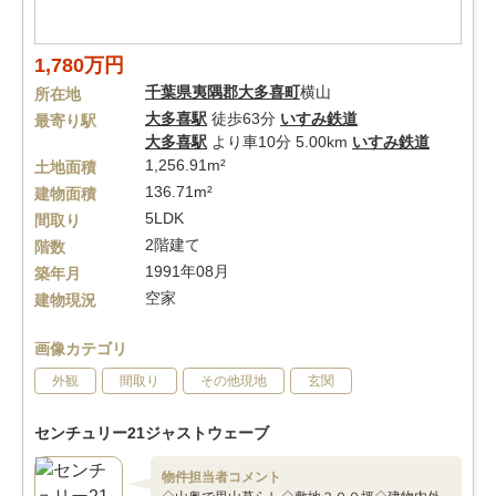
1,780万円
千葉県
夷隅郡大多喜町
横山
所在地
大多喜駅
徒歩63分
いすみ鉄道
最寄り駅
大多喜駅
より車10分 5.00km
いすみ鉄道
1,256.91m²
土地面積
136.71m²
建物面積
5LDK
間取り
2階建て
階数
1991年08月
築年月
空家
建物現況
画像カテゴリ
外観
間取り
その他現地
玄関
センチュリー21ジャストウェーブ
物件担当者コメント