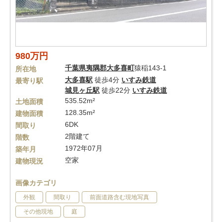
980万円
千葉県
夷隅郡大多喜町
猿稲143-1
所在地
大多喜駅
徒歩4分
いすみ鉄道
最寄り駅
城見ヶ丘駅
徒歩22分
いすみ鉄道
535.52m²
土地面積
128.35m²
建物面積
6DK
間取り
2階建て
階数
1972年07月
築年月
空家
建物現況
画像カテゴリ
外観
間取り
前面道路含む現地写真
その他現地
庭