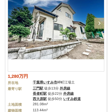
1,280万円
千葉県
いすみ市
岬町江場土
所在地
三門駅
徒歩13分
外房線
最寄り駅
長者町駅
徒歩22分
外房線
西大原駅
徒歩50分
いすみ鉄道
281.08m²
土地面積
113.44m²
建物面積