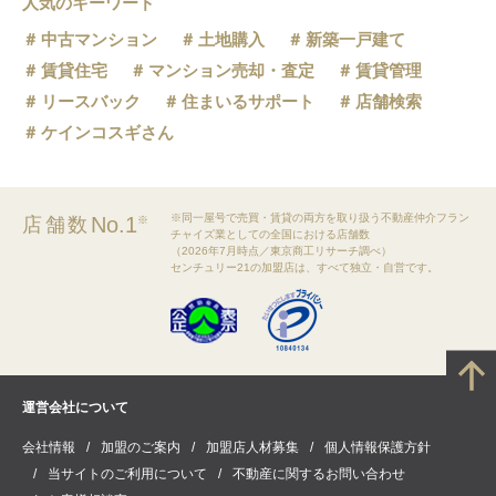
人気のキーワード
中古マンション
土地購入
新築一戸建て
賃貸住宅
マンション売却・査定
賃貸管理
リースバック
住まいるサポート
店舗検索
ケインコスギさん
※同一屋号で売買・賃貸の両方を取り扱う不動産仲介フラン
No.1
店舗数
※
チャイズ業としての全国における店舗数
（2026年7月時点／東京商工リサーチ調べ）
センチュリー21の加盟店は、すべて独立・自営です。
運営会社について
会社情報
加盟のご案内
加盟店人材募集
個人情報保護方針
当サイトのご利用について
不動産に関するお問い合わせ