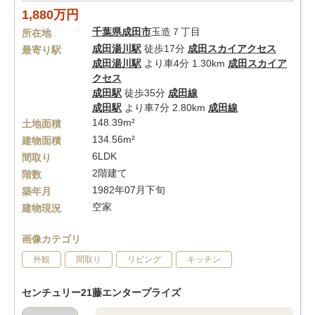
1,880万円
千葉県
成田市
玉造７丁目
所在地
成田湯川駅
徒歩17分
成田スカイアクセス
最寄り駅
成田湯川駅
より車4分 1.30km
成田スカイア
クセス
成田駅
徒歩35分
成田線
成田駅
より車7分 2.80km
成田線
148.39m²
土地面積
134.56m²
建物面積
6LDK
間取り
2階建て
階数
1982年07月下旬
築年月
空家
建物現況
画像カテゴリ
外観
間取り
リビング
キッチン
センチュリー21藤エンタープライズ