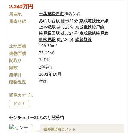
2,340万円
千葉県
松戸市
和名ケ谷
所在地
みのり台駅
徒歩22分
京成電鉄松戸線
最寄り駅
上本郷駅
徒歩23分
京成電鉄松戸線
松戸新田駅
徒歩24分
京成電鉄松戸線
東松戸駅
徒歩28分
武蔵野線
109.79m²
土地面積
77.66m²
建物面積
3LDK
間取り
2階建て
階数
2001年10月
築年月
空家
建物現況
画像カテゴリ
間取り
センチュリー21みのり開発柏
物件担当者コメント