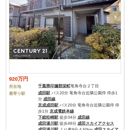
920万円
千葉県
印旛郡栄町
竜角寺台２丁目
所在地
成田駅
バス20分 竜角寺台近隣公園停 停歩1
最寄り駅
分
成田線
京成成田駅
バス20分 竜角寺台近隣公園停 停
歩1分
京成電鉄本線
下総松崎駅
徒歩34分
成田線
成田湯川駅
徒歩48分
成田スカイアクセス
成田湯川駅
より車9分 4.60km
成田スカイア