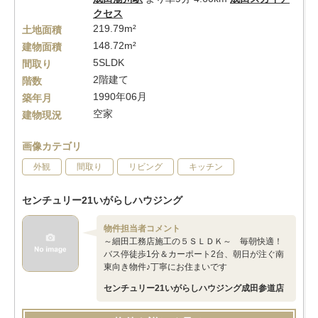
クセス
219.79m²
土地面積
148.72m²
建物面積
5SLDK
間取り
2階建て
階数
1990年06月
築年月
空家
建物現況
画像カテゴリ
外観
間取り
リビング
キッチン
センチュリー21いがらしハウジング
物件担当者コメント
～細田工務店施工の５ＳＬＤＫ～ 毎朝快適！
バス停徒歩1分＆カーポート2台、朝日が注ぐ南
東向き物件♪丁寧にお住まいです
センチュリー21いがらしハウジング成田参道店