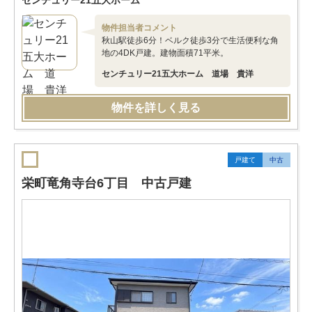
センチュリー21五大ホーム
物件担当者コメント
秋山駅徒歩6分！ベルク徒歩3分で生活便利な角
地の4DK戸建。建物面積71平米。
センチュリー21五大ホーム 道場 貴洋
物件を詳しく見る
戸建て
中古
栄町竜角寺台6丁目 中古戸建