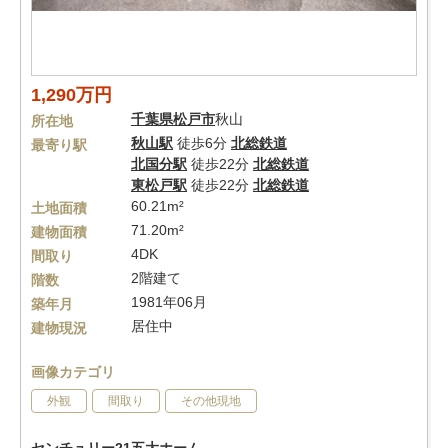
1,290万円
千葉県
松戸市
秋山
所在地
秋山駅
徒歩6分
北総鉄道
最寄り駅
北国分駅
徒歩22分
北総鉄道
東松戸駅
徒歩22分
北総鉄道
60.21m²
土地面積
71.20m²
建物面積
4DK
間取り
2階建て
階数
1981年06月
築年月
居住中
建物現況
画像カテゴリ
外観
間取り
その他現地