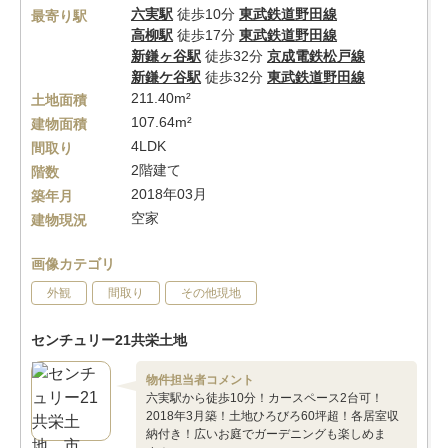
六実駅
徒歩10分
東武鉄道野田線
最寄り駅
高柳駅
徒歩17分
東武鉄道野田線
新鎌ヶ谷駅
徒歩32分
京成電鉄松戸線
新鎌ケ谷駅
徒歩32分
東武鉄道野田線
211.40m²
土地面積
107.64m²
建物面積
4LDK
間取り
2階建て
階数
2018年03月
築年月
空家
建物現況
画像カテゴリ
外観
間取り
その他現地
センチュリー21共栄土地
物件担当者コメント
六実駅から徒歩10分！カースペース2台可！
2018年3月築！土地ひろびろ60坪超！各居室収
納付き！広いお庭でガーデニングも楽しめま