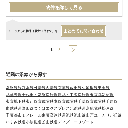
物件を詳しく見る
まとめてお問い合わせ
チェックした物件（最大10件まで）を
1
2
近隣の沿線から探す
常磐線
総武本線
外房線
内房線
京葉線
成田線
久留里線
東金線
武蔵野線
千代田・常磐緩行線
総武・中央緩行線
東京都新宿線
東京地下鉄東西線
京成電鉄本線
京成電鉄千葉線
京成電鉄千原線
東武鉄道野田線
つくばエクスプレス
北総鉄道
京成電鉄松戸線
千葉都市モノレール
東葉高速鉄道
流鉄流山線
山万ユーカリが丘線
いすみ鉄道
小湊鐵道
芝山鉄道
ディズニーリゾート