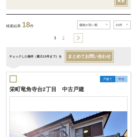
変更
18
検索結果
件
1
2
まとめてお問い合わせ
チェックした物件（最大10件まで）を
戸建て
中古
栄町竜角寺台2丁目 中古戸建