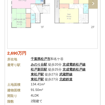
2,690万円
千葉県
松戸市
和名ケ谷
所在地
みのり台駅
徒歩20分
京成電鉄松戸線
最寄り駅
松戸新田駅
徒歩25分
京成電鉄松戸線
東松戸駅
徒歩27分
武蔵野線
東松戸駅
徒歩27分
北総鉄道
134.41m²
土地面積
91.50m²
建物面積
4LDK
間取り
2階建て
階数