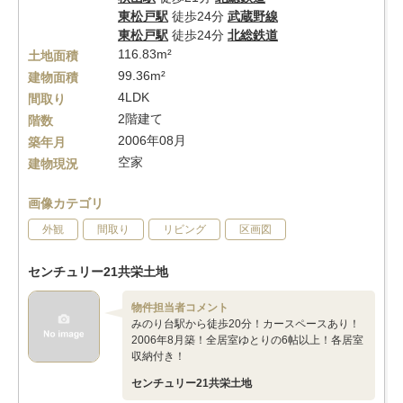
東松戸駅
徒歩24分
武蔵野線
東松戸駅
徒歩24分
北総鉄道
116.83m²
土地面積
99.36m²
建物面積
4LDK
間取り
2階建て
階数
2006年08月
築年月
空家
建物現況
画像カテゴリ
外観
間取り
リビング
区画図
センチュリー21共栄土地
物件担当者コメント
みのり台駅から徒歩20分！カースペースあり！
2006年8月築！全居室ゆとりの6帖以上！各居室
収納付き！
センチュリー21共栄土地