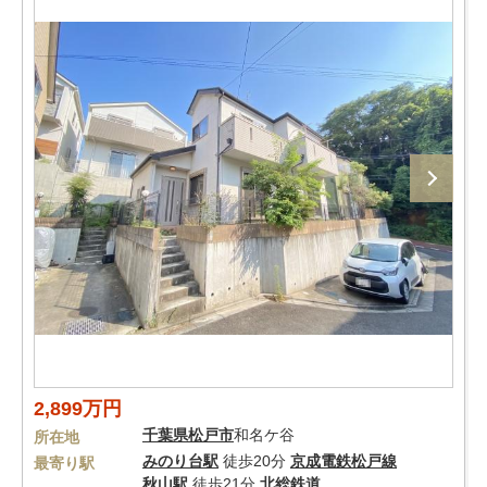
2,899万円
千葉県
松戸市
和名ケ谷
所在地
みのり台駅
徒歩20分
京成電鉄松戸線
最寄り駅
秋山駅
徒歩21分
北総鉄道