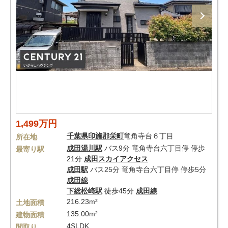
1,499万円
千葉県
印旛郡栄町
竜角寺台６丁目
所在地
成田湯川駅
バス9分 竜角寺台六丁目停 停歩
最寄り駅
21分
成田スカイアクセス
成田駅
バス25分 竜角寺台六丁目停 停歩5分
成田線
下総松崎駅
徒歩45分
成田線
216.23m²
土地面積
135.00m²
建物面積
4SLDK
間取り