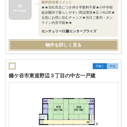
物件担当者コメント
★★当社売主につき仲介手数料不要★小中学校
徒歩圏内で暮らしやすい周辺環境★広々6LDK★
玉造にお得に住むチャンス★当日ご案内・オン
ライン内見可能★★
センチュリー21藤エンタープライズ
物件を詳しく見る
戸建て
中古
鎌ケ谷市東道野辺３丁目の中古一戸建