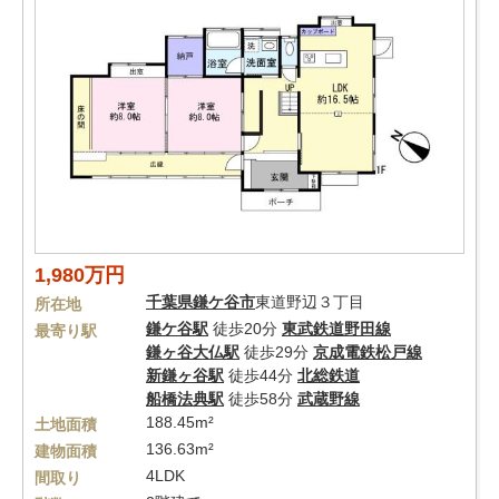
1,980万円
千葉県
鎌ケ谷市
東道野辺３丁目
所在地
鎌ケ谷駅
徒歩20分
東武鉄道野田線
最寄り駅
鎌ヶ谷大仏駅
徒歩29分
京成電鉄松戸線
新鎌ヶ谷駅
徒歩44分
北総鉄道
船橋法典駅
徒歩58分
武蔵野線
188.45m²
土地面積
136.63m²
建物面積
4LDK
間取り