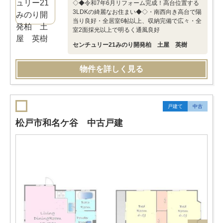
◇◆令和7年6月リフォーム完成！高台位置する
3LDKの綺麗なお住まい◆◇・南西向き高台で陽
当り良好・全居室6帖以上、収納完備で広々・全
室2面採光以上で明るく通風良好
センチュリー21みのり開発柏 土屋 英樹
物件を詳しく見る
戸建て
中古
松戸市和名ケ谷 中古戸建