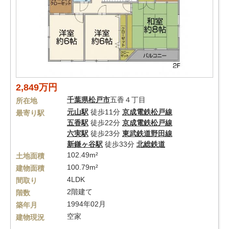
2,849万円
千葉県
松戸市
五香４丁目
所在地
元山駅
徒歩11分
京成電鉄松戸線
最寄り駅
五香駅
徒歩22分
京成電鉄松戸線
六実駅
徒歩23分
東武鉄道野田線
新鎌ヶ谷駅
徒歩33分
北総鉄道
102.49m²
土地面積
100.79m²
建物面積
4LDK
間取り
2階建て
階数
1994年02月
築年月
空家
建物現況