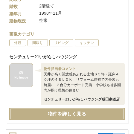
2階建て
階数
1998年11月
築年月
空家
建物現況
画像カテゴリ
外観
間取り
リビング
キッチン
センチュリー21いがらしハウジング
物件担当者コメント
天井が高く開放感あふれる土地６５坪・延床４
０坪の４ＳＬＤＫ リフォーム歴有で内外装も
綺麗♪ ２台分カーポート完備・小学校も徒歩圏
内が揃う理想の住まい
センチュリー21いがらしハウジング成田参道店
物件を詳しく見る