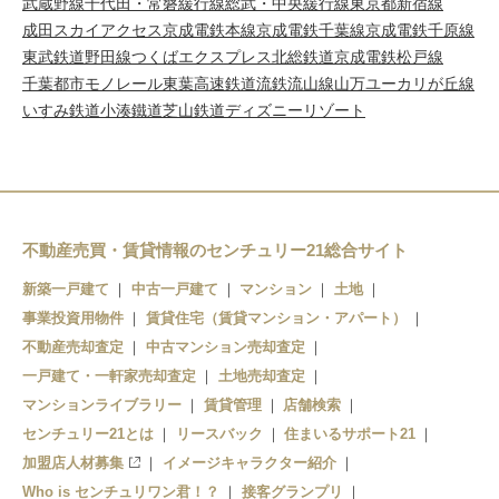
武蔵野線
千代田・常磐緩行線
総武・中央緩行線
東京都新宿線
成田スカイアクセス
京成電鉄本線
京成電鉄千葉線
京成電鉄千原線
東武鉄道野田線
つくばエクスプレス
北総鉄道
京成電鉄松戸線
千葉都市モノレール
東葉高速鉄道
流鉄流山線
山万ユーカリが丘線
いすみ鉄道
小湊鐵道
芝山鉄道
ディズニーリゾート
不動産売買・賃貸情報のセンチュリー21総合サイト
新築一戸建て
中古一戸建て
マンション
土地
事業投資用物件
賃貸住宅（賃貸マンション・アパート）
不動産売却査定
中古マンション売却査定
一戸建て・一軒家売却査定
土地売却査定
マンションライブラリー
賃貸管理
店舗検索
センチュリー21とは
リースバック
住まいるサポート21
加盟店人材募集
イメージキャラクター紹介
Who is センチュリワン君！？
接客グランプリ