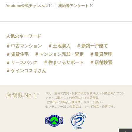
Youtube公式チャンネル
成約者アンケート
人気のキーワード
中古マンション
土地購入
新築一戸建て
賃貸住宅
マンション売却・査定
賃貸管理
リースバック
住まいるサポート
店舗検索
ケインコスギさん
※同一屋号で売買・賃貸の両方を取り扱う不動産仲介フラン
No.1
店舗数
※
チャイズ業としての全国における店舗数
（2026年7月時点／東京商工リサーチ調べ）
センチュリー21の加盟店は、すべて独立・自営です。