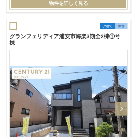
物件を詳しく見る
戸建て
中古
グランフェリディア浦安市海楽3期全2棟①号
棟