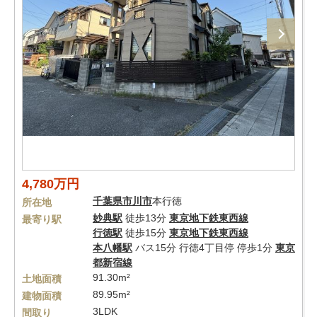
4,780万円
千葉県
市川市
本行徳
所在地
妙典駅
徒歩13分
東京地下鉄東西線
最寄り駅
行徳駅
徒歩15分
東京地下鉄東西線
本八幡駅
バス15分 行徳4丁目停 停歩1分
東京
都新宿線
91.30m²
土地面積
89.95m²
建物面積
3LDK
間取り