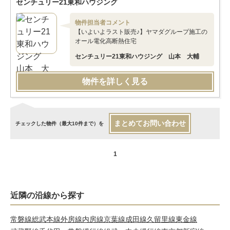
センチュリー21東和ハウジング
物件担当者コメント
【いよいよラスト販売♪】ヤマダグループ施工の
オール電化高断熱住宅
センチュリー21東和ハウジング 山本 大輔
物件を詳しく見る
まとめてお問い合わせ
チェックした物件（最大10件まで）を
1
近隣の沿線から探す
常磐線
総武本線
外房線
内房線
京葉線
成田線
久留里線
東金線