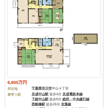
6,800万円
千葉県
市川市
中山４丁目
所在地
京成中山駅
徒歩4分
京成電鉄本線
最寄り駅
下総中山駅
徒歩8分
総武・中央緩行線
西船橋駅
徒歩26分
京葉線