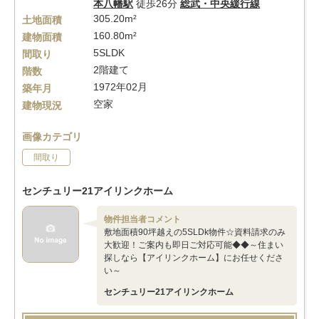
本八幡駅
徒歩26分
総武・中央緩行線
305.20m²
土地面積
160.80m²
建物面積
5SLDK
間取り
2階建て
階数
1972年02月
築年月
空家
建物現況
画像カテゴリ
間取り
センチュリー21アイリンクホーム
物件担当者コメント
敷地面積90坪越えの5SLDk物件☆資料請求のみ
大歓迎！ご案内も即日ご対応可能◆◆～住まい
探しなら【アイリンクホーム】にお任せくださ
い～
センチュリー21アイリンクホーム