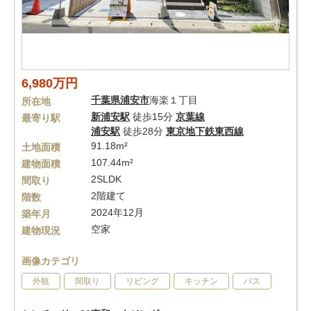
6,980万円
千葉県
浦安市
海楽１丁目
所在地
新浦安駅
徒歩15分
京葉線
最寄り駅
浦安駅
徒歩28分
東京地下鉄東西線
91.18m²
土地面積
107.44m²
建物面積
2SLDK
間取り
2階建て
階数
2024年12月
築年月
空家
建物現況
画像カテゴリ
外観
間取り
リビング
キッチン
バス