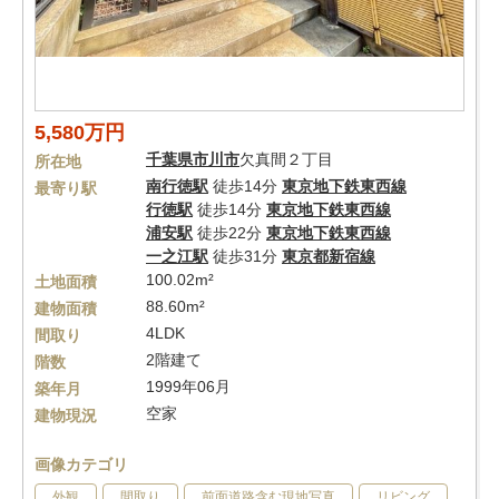
5,580万円
千葉県
市川市
欠真間２丁目
所在地
南行徳駅
徒歩14分
東京地下鉄東西線
最寄り駅
行徳駅
徒歩14分
東京地下鉄東西線
浦安駅
徒歩22分
東京地下鉄東西線
一之江駅
徒歩31分
東京都新宿線
100.02m²
土地面積
88.60m²
建物面積
4LDK
間取り
2階建て
階数
1999年06月
築年月
空家
建物現況
画像カテゴリ
外観
間取り
前面道路含む現地写真
リビング