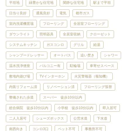
平坦地
緑豊かな住宅地
閑静な住宅地
駅まで平坦
日当り良好
通風良好
電気
都市ガス
室内洗濯機置場
フローリング
全居室フローリング
ダウンライト
照明器具
全居室収納
クローゼット
システムキッチン
ガスコンロ
グリル
給湯
シャンプードレッサー
オートバス
追い焚き
シャワー
温水洗浄便座
バルコニー有
駐輪場
車寄せスペース
敷地内遊び場
TVインターホン
火災警報器（報知機）
内装リフォーム済
リノベーション済
フローリング張替
整備された歩道
スーパー 徒歩10分以内
総合病院 徒歩10分以内
小学校 徒歩10分以内
即入居可
二人入居可
シューズボックス
公営水道
下水道
南西向き
コンロ3口
ペット不可
事務所不可