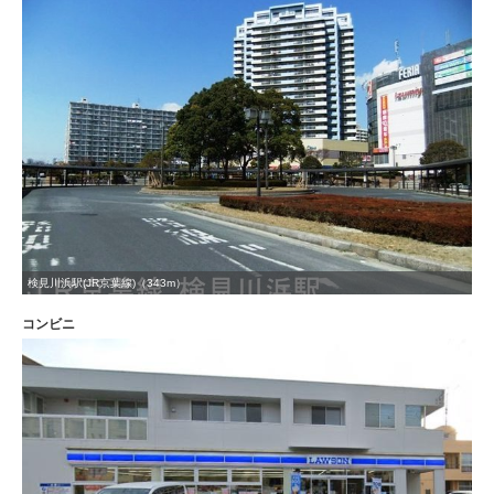
検見川浜駅(JR京葉線)（343m）
コンビニ