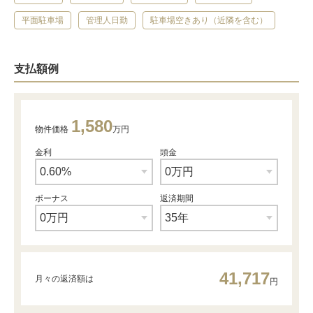
平面駐車場
管理人日勤
駐車場空きあり（近隣を含む）
支払額例
1,580
物件価格
万円
金利
頭金
ボーナス
返済期間
41,717
月々の返済額は
円