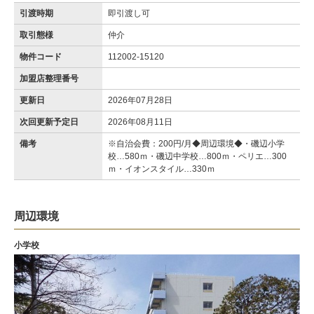
引渡時期
即引渡し可
取引態様
仲介
物件コード
112002-15120
加盟店整理番号
更新日
2026年07月28日
次回更新予定日
2026年08月11日
備考
※自治会費：200円/月◆周辺環境◆・磯辺小学
校…580ｍ・磯辺中学校…800ｍ・ペリエ…300
ｍ・イオンスタイル…330ｍ
周辺環境
小学校