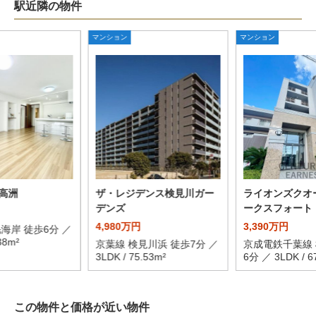
駅近隣の物件
マンション
マンション
高洲
ザ・レジデンス検見川ガー
ライオンズクオ
デンズ
ークスフォート
4,980万円
3,390万円
海岸 徒歩6分 ／
38m²
京葉線 検見川浜 徒歩7分 ／
京成電鉄千葉線 
3LDK / 75.53m²
6分 ／ 3LDK / 6
この物件と価格が近い物件