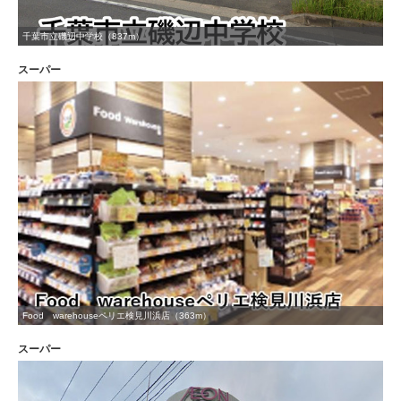
千葉市立磯辺中学校（837m）
スーパー
Food warehouseペリエ検見川浜店（363m）
スーパー