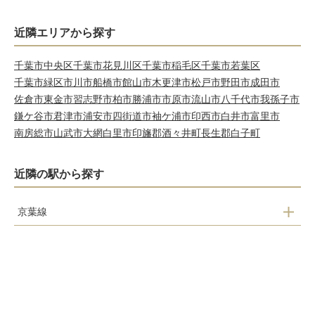
近隣エリアから探す
千葉市中央区
千葉市花見川区
千葉市稲毛区
千葉市若葉区
千葉市緑区
市川市
船橋市
館山市
木更津市
松戸市
野田市
成田市
佐倉市
東金市
習志野市
柏市
勝浦市
市原市
流山市
八千代市
我孫子市
鎌ケ谷市
君津市
浦安市
四街道市
袖ケ浦市
印西市
白井市
富里市
南房総市
山武市
大網白里市
印旛郡酒々井町
長生郡白子町
近隣の駅から探す
京葉線
幕張豊砂駅
海浜幕張駅
検見川浜駅