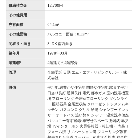
修繕積立金
12,700円
その他費用
専有面積
64.1m²
その他面積
バルコニー面積：8.12m²
間取り・向き
3LDK 南西向き
築年月
1978年03月
階建/階
4階建ての4階部分
管理
全部委託 日勤 エム・エフ・リビングサポート株
式会社
設備
平坦地 緑豊かな住宅地 閑静な住宅地 駅まで平坦
日当り良好 通風良好 電気 都市ガス 室内洗濯機置
場 フローリング 全居室フローリング ダウンライ
ト 照明器具 全居室収納 クローゼット システムキ
ッチン ガスコンロ グリル 給湯 シャンプードレッ
サー オートバス 追い焚き シャワー 温水洗浄便座
バルコニー有 駐輪場 車寄せスペース 敷地内遊び
場 TVインターホン 火災警報器（報知機） 内装リ
フォーム済 リノベーション済 フローリング張替
整備された歩道 スーパー 徒歩10分以内 総合病