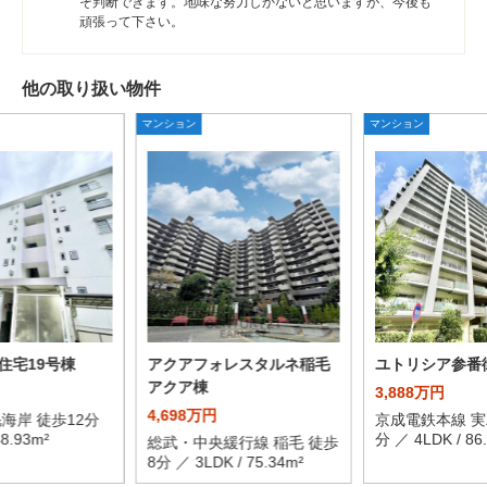
そ判断できます。地味な努力しかないと思いますが、今後も
頑張って下さい。
他の取り扱い物件
マンション
マンション
住宅19号棟
アクアフォレスタルネ稲毛
ユトリシア参番
アクア棟
3,888万円
4,698万円
海岸 徒歩12分
京成電鉄本線 実
48.93m²
分 ／ 4LDK / 86
総武・中央緩行線 稲毛 徒歩
8分 ／ 3LDK / 75.34m²