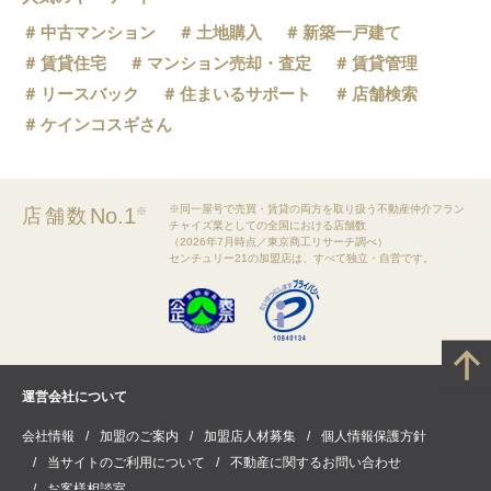
中古マンション
土地購入
新築一戸建て
賃貸住宅
マンション売却・査定
賃貸管理
リースバック
住まいるサポート
店舗検索
ケインコスギさん
※同一屋号で売買・賃貸の両方を取り扱う不動産仲介フラン
No.1
店舗数
※
チャイズ業としての全国における店舗数
（2026年7月時点／東京商工リサーチ調べ）
センチュリー21の加盟店は、すべて独立・自営です。
運営会社について
会社情報
加盟のご案内
加盟店人材募集
個人情報保護方針
当サイトのご利用について
不動産に関するお問い合わせ
お客様相談室