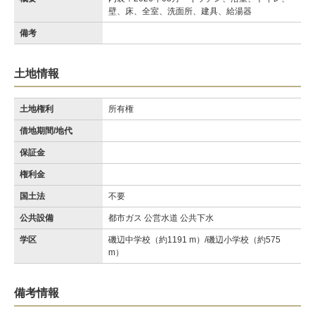
壁、床、全室、洗面所、建具、給湯器
備考
土地情報
土地権利
所有権
借地期間/地代
保証金
権利金
国土法
不要
公共設備
都市ガス 公営水道 公共下水
学区
磯辺中学校（約1191 m）/磯辺小学校（約575
m）
備考情報