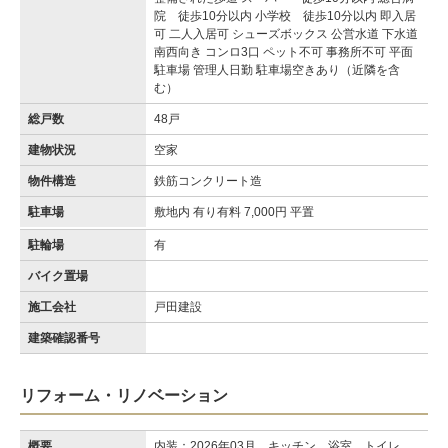
院 徒歩10分以内 小学校 徒歩10分以内 即入居
可 二人入居可 シューズボックス 公営水道 下水道
南西向き コンロ3口 ペット不可 事務所不可 平面
駐車場 管理人日勤 駐車場空きあり（近隣を含
む）
総戸数
48戸
建物状況
空家
物件構造
鉄筋コンクリート造
駐車場
敷地内 有り有料 7,000円 平置
駐輪場
有
バイク置場
施工会社
戸田建設
建築確認番号
リフォーム・リノベーション
概要
内装：2026年03月 キッチン、浴室、トイレ、