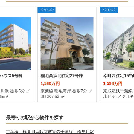
マンション
マンション
ハウス5号棟
稲毛高浜北住宅27号棟
幸町西住宅15街
1,580万円
1,598万円
川浜 徒歩5分 ／
京葉線 稲毛海岸 徒歩7分 ／
京成電鉄千葉線 
35m²
3LDK / 63m²
歩11分 ／ 2LDK /
最寄りの駅から物件を探す
京葉線 検見川浜駅
京成電鉄千葉線 検見川駅