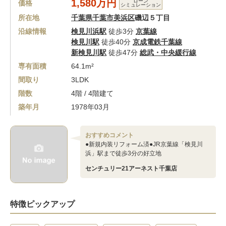
1,580万円
ローン
価格
シミュレーション
所在地
千葉県千葉市美浜区
磯辺５丁目
沿線情報
検見川浜駅
徒歩3分
京葉線
検見川駅
徒歩40分
京成電鉄千葉線
新検見川駅
徒歩47分
総武・中央緩行線
専有面積
64.1m²
間取り
3LDK
階数
4階 / 4階建て
築年月
1978年03月
おすすめコメント
●新規内装リフォーム済●JR京葉線「検見川
浜」駅まで徒歩3分の好立地
センチュリー21アーネスト千葉店
特徴ピックアップ