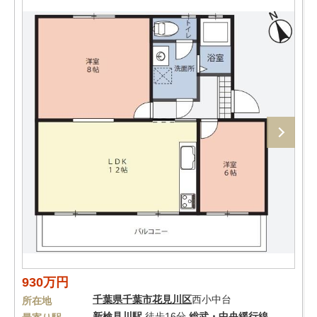
930万円
千葉県
千葉市花見川区
西小中台
所在地
新検見川駅
徒歩16分
総武・中央緩行線