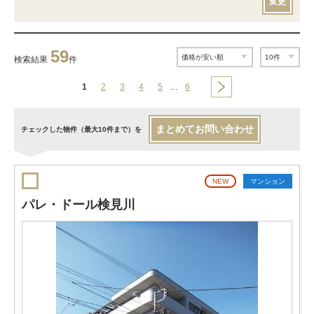
変更
59
検索結果
件
1
2
3
4
5
…
6
まとめてお問い合わせ
チェックした物件（最大10件まで）を
NEW
マンション
パレ・ドール検見川