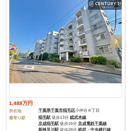
1,488万円
千葉県
千葉市稲毛区
小仲台８丁目
所在地
稲毛駅
徒歩13分
総武本線
最寄り駅
京成稲毛駅
徒歩16分
京成電鉄千葉線
新検見川駅
徒歩28分
総武・中央緩行線