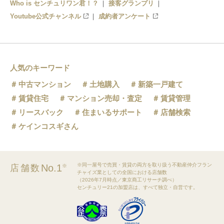
Who is センチュリワン君！？
接客グランプリ
Youtube公式チャンネル
成約者アンケート
人気のキーワード
中古マンション
土地購入
新築一戸建て
賃貸住宅
マンション売却・査定
賃貸管理
リースバック
住まいるサポート
店舗検索
ケインコスギさん
※同一屋号で売買・賃貸の両方を取り扱う不動産仲介フラン
No.1
店舗数
※
チャイズ業としての全国における店舗数
（2026年7月時点／東京商工リサーチ調べ）
センチュリー21の加盟店は、すべて独立・自営です。