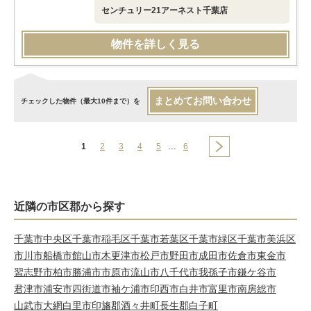
センチュリー21アーネスト千葉店
物件を詳しく見る
まとめてお問い合わせ
チェックした物件（最大10件まで）を
1
2
3
4
5
…
6
近隣の市区郡から探す
千葉市中央区
千葉市稲毛区
千葉市若葉区
千葉市緑区
千葉市美浜区
市川市
船橋市
館山市
木更津市
松戸市
野田市
成田市
佐倉市
東金市
習志野市
柏市
勝浦市
市原市
流山市
八千代市
我孫子市
鎌ケ谷市
君津市
浦安市
四街道市
袖ケ浦市
印西市
白井市
富里市
南房総市
山武市
大網白里市
印旛郡酒々井町
長生郡白子町