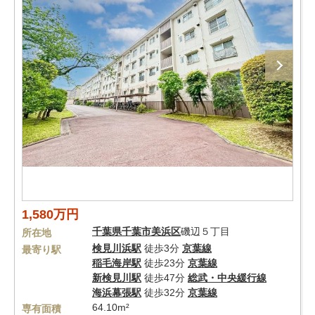
1,580万円
千葉県
千葉市美浜区
磯辺５丁目
所在地
検見川浜駅
徒歩3分
京葉線
最寄り駅
稲毛海岸駅
徒歩23分
京葉線
新検見川駅
徒歩47分
総武・中央緩行線
海浜幕張駅
徒歩32分
京葉線
64.10m²
専有面積