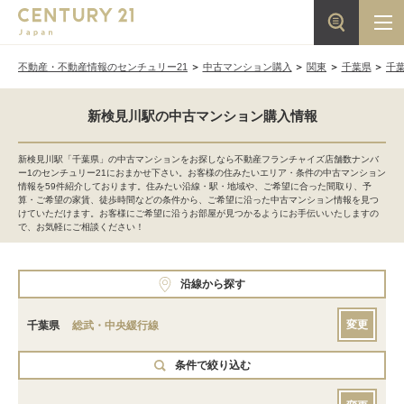
不動産・不動産情報のセンチュリー21
中古マンション購入
関東
千葉県
千
新検見川駅の中古マンション購入情報
新検見川駅「千葉県」の中古マンションをお探しなら不動産フランチャイズ店舗数ナンバ
ー1のセンチュリー21におまかせ下さい。お客様の住みたいエリア・条件の中古マンション
情報を59件紹介しております。住みたい沿線・駅・地域や、ご希望に合った間取り、予
算・ご希望の家賃、徒歩時間などの条件から、ご希望に沿った中古マンション情報を見つ
けていただけます。お客様にご希望に沿うお部屋が見つかるようにお手伝いいたしますの
で、お気軽にご相談ください！
沿線から探す
変更
千葉県
総武・中央緩行線
条件で絞り込む