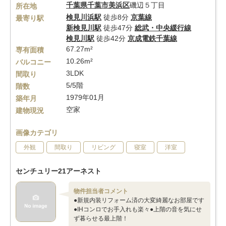
千葉県
千葉市美浜区
磯辺５丁目
所在地
検見川浜駅
徒歩8分
京葉線
最寄り駅
新検見川駅
徒歩47分
総武・中央緩行線
検見川駅
徒歩42分
京成電鉄千葉線
67.27m²
専有面積
10.26m²
バルコニー
3LDK
間取り
5/5階
階数
1979年01月
築年月
空家
建物現況
画像カテゴリ
外観
間取り
リビング
寝室
洋室
センチュリー21アーネスト
物件担当者コメント
●新規内装リフォーム済の大変綺麗なお部屋です
●IHコンロでお手入れも楽々●上階の音を気にせ
ず暮らせる最上階！