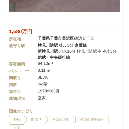
1,580万円
千葉県
千葉市美浜区
磯辺５丁目
所在地
検見川浜駅
徒歩3分
京葉線
最寄り駅
新検見川駅
バス10分 検見川浜駅停 停歩3分
総武・中央緩行線
64.10m²
専有面積
8.11m²
バルコニー
3LDK
間取り
4/4階
階数
1978年03月
築年月
空家
建物現況
画像カテゴリ
外観
間取り
その他現地
その他共用部分
玄関