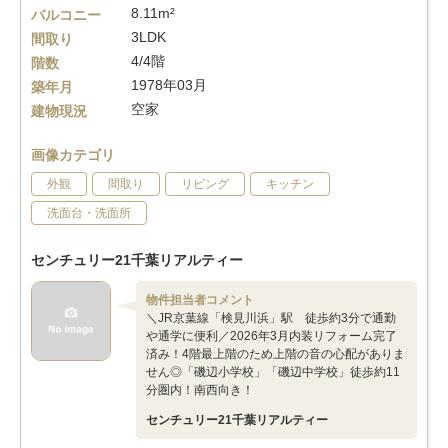
8.11m²
バルコニー
3LDK
間取り
4/4階
階数
1978年03月
築年月
空家
建物現況
画像カテゴリ
外観
間取り
リビング
キッチン
洗面台・洗面所
センチュリー21千葉リアルティー
物件担当者コメント
＼JR京葉線「検見川浜」駅 徒歩約3分で通勤
や通学に便利／2026年3月内装リフォーム完了
済み！4階最上階のため上階の音の心配がありま
せん◎「磯辺小学校」「磯辺中学校」徒歩約11
分圏内！南西向き！
センチュリー21千葉リアルティー