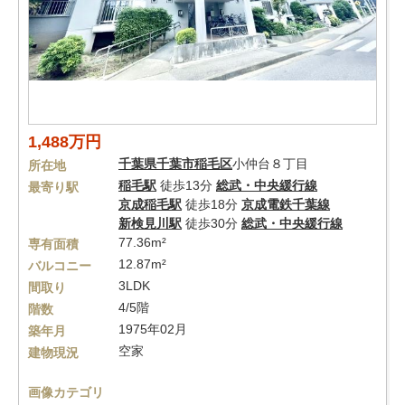
1,488万円
千葉県
千葉市稲毛区
小仲台８丁目
所在地
稲毛駅
徒歩13分
総武・中央緩行線
最寄り駅
京成稲毛駅
徒歩18分
京成電鉄千葉線
新検見川駅
徒歩30分
総武・中央緩行線
77.36m²
専有面積
12.87m²
バルコニー
3LDK
間取り
4/5階
階数
1975年02月
築年月
空家
建物現況
画像カテゴリ