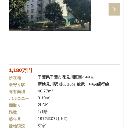
1,180万円
千葉県
千葉市花見川区
西小中台
所在地
新検見川駅
徒歩16分
総武・中央緩行線
最寄り駅
46.77m²
専有面積
9.19m²
バルコニー
2LDK
間取り
1/1階
階数
1972年07月上旬
築年月
空家
建物現況