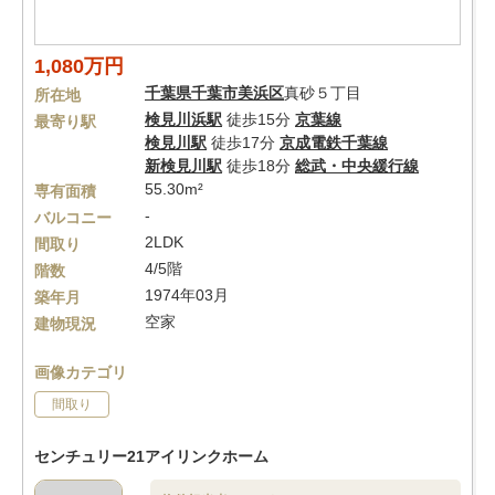
1,080万円
千葉県
千葉市美浜区
真砂５丁目
所在地
検見川浜駅
徒歩15分
京葉線
最寄り駅
検見川駅
徒歩17分
京成電鉄千葉線
新検見川駅
徒歩18分
総武・中央緩行線
55.30m²
専有面積
-
バルコニー
2LDK
間取り
4/5階
階数
1974年03月
築年月
空家
建物現況
画像カテゴリ
間取り
センチュリー21アイリンクホーム