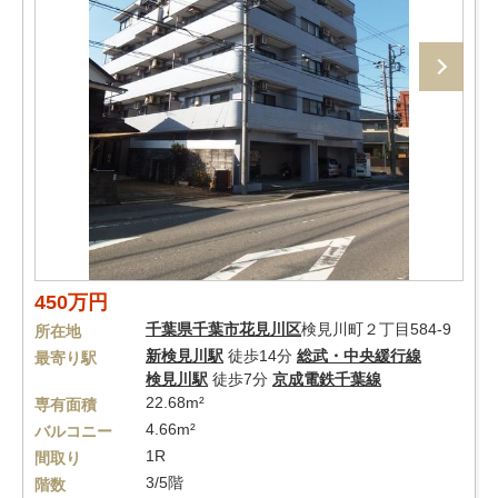
450万円
千葉県
千葉市花見川区
検見川町２丁目584-9
所在地
新検見川駅
徒歩14分
総武・中央緩行線
最寄り駅
検見川駅
徒歩7分
京成電鉄千葉線
22.68m²
専有面積
4.66m²
バルコニー
1R
間取り
3/5階
階数