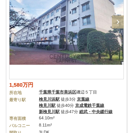
1,580万円
千葉県
千葉市美浜区
磯辺５丁目
所在地
検見川浜駅
徒歩3分
京葉線
最寄り駅
検見川駅
徒歩40分
京成電鉄千葉線
新検見川駅
徒歩47分
総武・中央緩行線
64.10m²
専有面積
8.11m²
バルコニー
3LDK
間取り