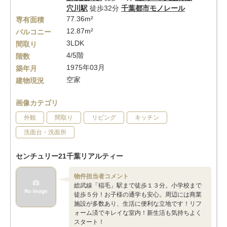
穴川駅
徒歩32分
千葉都市モノレール
77.36m²
専有面積
12.87m²
バルコニー
3LDK
間取り
4/5階
階数
1975年03月
築年月
空家
建物現況
画像カテゴリ
外観
間取り
リビング
キッチン
洗面台・洗面所
センチュリー21千葉リアルティー
物件担当者コメント
総武線「稲毛」駅まで徒歩１３分。小学校まで
徒歩５分！お子様の通学も安心。周辺には商業
施設が多数あり、生活に便利な立地です！リフ
ォーム済でキレイな室内！新生活も気持ちよく
スタート！