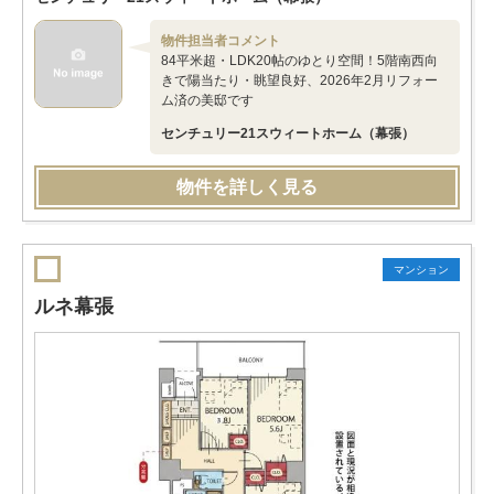
物件担当者コメント
84平米超・LDK20帖のゆとり空間！5階南西向
きで陽当たり・眺望良好、2026年2月リフォー
ム済の美邸です
センチュリー21スウィートホーム（幕張）
物件を詳しく見る
マンション
ルネ幕張