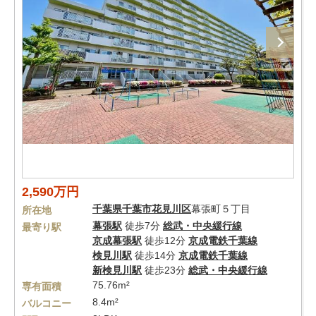
2,590万円
千葉県
千葉市花見川区
幕張町５丁目
所在地
幕張駅
徒歩7分
総武・中央緩行線
最寄り駅
京成幕張駅
徒歩12分
京成電鉄千葉線
検見川駅
徒歩14分
京成電鉄千葉線
新検見川駅
徒歩23分
総武・中央緩行線
75.76m²
専有面積
8.4m²
バルコニー