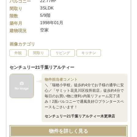
22.77m²
バルコニー
3SLDK
間取り
5/9階
階数
1998年01月
築年月
空家
建物現況
画像カテゴリ
外観
間取り
リビング
キッチン
センチュリー21千葉リアルティー
物件担当者コメント
＼「瑞穂小学校」徒歩約4分でお子様の通学に安
心／「サミット花見川区役所前店」徒歩約4分で
毎日のお買い物に便利♪内装リフォーム完了済
み！2面バルコニーで通風良好◎プランタースペ
ースもごさいます！
センチュリー21千葉リアルティー木更津店
物件を詳しく見る