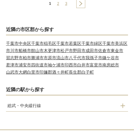
1
2
3
近隣の市区郡から探す
千葉市中央区
千葉市稲毛区
千葉市若葉区
千葉市緑区
千葉市美浜区
市川市
船橋市
館山市
木更津市
松戸市
野田市
成田市
佐倉市
東金市
習志野市
柏市
勝浦市
市原市
流山市
八千代市
我孫子市
鎌ケ谷市
君津市
浦安市
四街道市
袖ケ浦市
印西市
白井市
富里市
南房総市
山武市
大網白里市
印旛郡酒々井町
長生郡白子町
近隣の駅から探す
総武・中央緩行線
東船橋
船橋