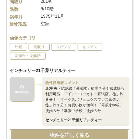
2LDK
間取り
9/10階
階数
1975年11月
築年月
空家
建物現況
画像カテゴリ
外観
間取り
リビング
キッチン
洗面台・洗面所
センチュリー21千葉リアルティー
物件担当者コメント
JR中央・総武線「幕張駅」徒歩７分！京成線も
利用可能！「イトーヨーカドー幕張店」徒歩約
６分！「マックスバリュエクスプレス幕張店」
徒歩約１分！お買い物が便利！「幕張小学校」
徒歩３分「幕張中学校」徒歩６分
センチュリー21千葉リアルティー
物件を詳しく見る