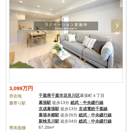
3,099万円
千葉県
千葉市花見川区
幕張町４丁目
所在地
幕張駅
徒歩13分
総武・中央緩行線
最寄り駅
京成幕張駅
徒歩13分
京成電鉄千葉線
幕張本郷駅
徒歩26分
総武・中央緩行線
新検見川駅
徒歩34分
総武・中央緩行線
67.20m²
専有面積