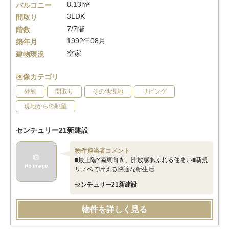
8.13m²
バルコニー
3LDK
間取り
7/7階
階数
1992年08月
築年月
空家
建物現況
画像カテゴリ
外観
間取り
その他現地
リビング
現地からの眺望
センチュリー21新建設
物件担当者コメント
■最上階×南東向き、開放感あふれる住まい■新規
リノベで叶える快適な新生活
センチュリー21新建設
物件を詳しく見る