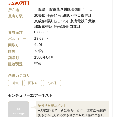
3,290万円
千葉県
千葉市花見川区
幕張町４丁目
所在地
幕張駅
徒歩12分
総武・中央緩行線
最寄り駅
京成幕張駅
徒歩12分
京成電鉄千葉線
海浜幕張駅
徒歩39分
京葉線
87.83m²
専有面積
19.67m²
バルコニー
4LDK
間取り
7/7階
階数
1988年04月
築年月
空家
建物現況
画像カテゴリ
外観
間取り
その他
センチュリー21アーネスト
物件担当者コメント
●犬猫2匹まで一緒に暮らせます！(体重20kg以内
抱きかかえられる大きさまで)●最上階につき眺