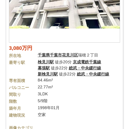
3,080万円
千葉県
千葉市花見川区
瑞穂２丁目
所在地
検見川駅
徒歩20分
京成電鉄千葉線
最寄り駅
幕張駅
徒歩22分
総武・中央緩行線
新検見川駅
徒歩22分
総武・中央緩行線
84.46m²
専有面積
22.77m²
バルコニー
3LDK
間取り
5/9階
階数
1998年01月
築年月
空家
建物現況
画像カテゴリ