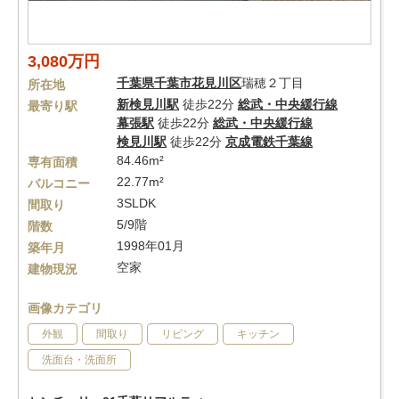
3,080万円
千葉県
千葉市花見川区
瑞穂２丁目
所在地
新検見川駅
徒歩22分
総武・中央緩行線
最寄り駅
幕張駅
徒歩22分
総武・中央緩行線
検見川駅
徒歩22分
京成電鉄千葉線
84.46m²
専有面積
22.77m²
バルコニー
3SLDK
間取り
5/9階
階数
1998年01月
築年月
空家
建物現況
画像カテゴリ
外観
間取り
リビング
キッチン
洗面台・洗面所