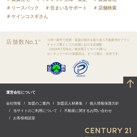
リースバック
住まいるサポート
店舗検索
ケインコスギさん
※同一屋号で売買・賃貸の両方を取り扱う不動産仲介フラン
No.1
店舗数
※
チャイズ業としての全国における店舗数
（2026年7月時点／東京商工リサーチ調べ）
センチュリー21の加盟店は、すべて独立・自営です。
運営会社について
会社情報
加盟のご案内
加盟店人材募集
個人情報保護方針
当サイトのご利用について
不動産に関するお問い合わせ
お客様相談室