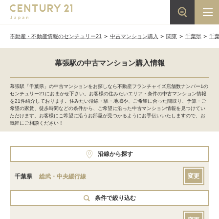
不動産・不動産情報のセンチュリー21
中古マンション購入
関東
千葉県
千
幕張駅の中古マンション購入情報
幕張駅「千葉県」の中古マンションをお探しなら不動産フランチャイズ店舗数ナンバー1の
センチュリー21におまかせ下さい。お客様の住みたいエリア・条件の中古マンション情報
を21件紹介しております。住みたい沿線・駅・地域や、ご希望に合った間取り、予算・ご
希望の家賃、徒歩時間などの条件から、ご希望に沿った中古マンション情報を見つけてい
ただけます。お客様にご希望に沿うお部屋が見つかるようにお手伝いいたしますので、お
気軽にご相談ください！
沿線から探す
変更
千葉県
総武・中央緩行線
条件で絞り込む