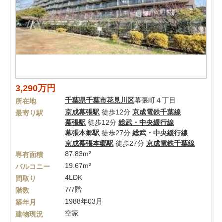
3,290万円
千葉県
千葉市花見川区
幕張町４丁目
所在地
京成幕張駅
徒歩12分
京成電鉄千葉線
最寄り駅
幕張駅
徒歩12分
総武・中央緩行線
幕張本郷駅
徒歩27分
総武・中央緩行線
京成幕張本郷駅
徒歩27分
京成電鉄千葉線
87.83m²
専有面積
19.67m²
バルコニー
4LDK
間取り
7/7階
階数
1988年03月
築年月
空家
建物現況