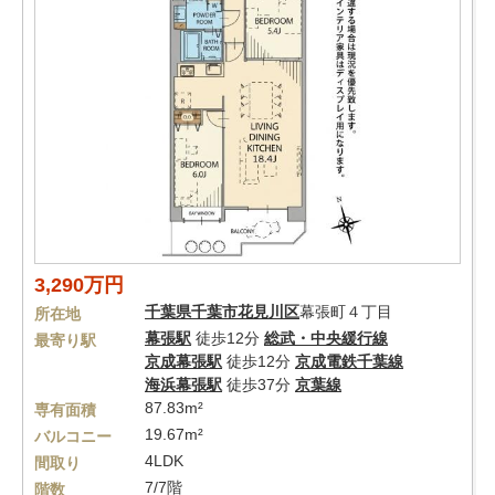
3,290万円
千葉県
千葉市花見川区
幕張町４丁目
所在地
幕張駅
徒歩12分
総武・中央緩行線
最寄り駅
京成幕張駅
徒歩12分
京成電鉄千葉線
海浜幕張駅
徒歩37分
京葉線
87.83m²
専有面積
19.67m²
バルコニー
4LDK
間取り
7/7階
階数