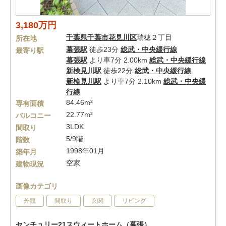
3,180万円
千葉県
千葉市花見川区
瑞穂２丁目
所在地
幕張駅
徒歩23分
総武・中央緩行線
最寄り駅
幕張駅
より車7分 2.00km
総武・中央緩行線
新検見川駅
徒歩22分
総武・中央緩行線
新検見川駅
より車7分 2.10km
総武・中央緩
行線
84.46m²
専有面積
22.77m²
バルコニー
3LDK
間取り
5/9階
階数
1998年01月
築年月
空家
建物現況
画像カテゴリ
外観
間取り
玄関
リビング
センチュリー21スウィートホーム（幕張）