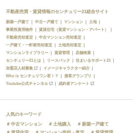
西船橋
不動産売買・賃貸情報のセンチュリー21総合サイト
下総中山
新築一戸建て
中古一戸建て
マンション
土地
本八幡
事業投資用物件
賃貸住宅（賃貸マンション・アパート）
市川
不動産売却査定
中古マンション売却査定
一戸建て・一軒家売却査定
土地売却査定
マンションライブラリー
賃貸管理
店舗検索
センチュリー21とは
リースバック
住まいるサポート21
加盟店人材募集
イメージキャラクター紹介
Who is センチュリワン君！？
接客グランプリ
Youtube公式チャンネル
成約者アンケート
人気のキーワード
中古マンション
土地購入
新築一戸建て
賃貸住宅
マンション売却・査定
賃貸管理