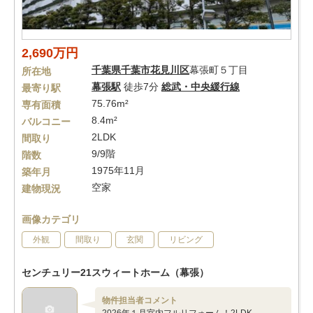
2,690万円
千葉県
千葉市花見川区
幕張町５丁目
所在地
幕張駅
徒歩7分
総武・中央緩行線
最寄り駅
75.76m²
専有面積
8.4m²
バルコニー
2LDK
間取り
9/9階
階数
1975年11月
築年月
空家
建物現況
画像カテゴリ
外観
間取り
玄関
リビング
センチュリー21スウィートホーム（幕張）
物件担当者コメント