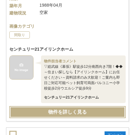
1988年04月
築年月
空家
建物現況
画像カテゴリ
間取り
センチュリー21アイリンクホーム
物件担当者コメント
▽総武線《幕張》駅徒歩12分南西向き7階！◆◆
～住まい探しなら【アイリンクホーム】にお任
せください～資料請求のみ大歓迎！ご案内も即
日ご対応可能ペット飼育可両面バルコニー小学
校徒歩2分ウエルシア徒歩9分
センチュリー21アイリンクホーム
物件を詳しく見る
マンション