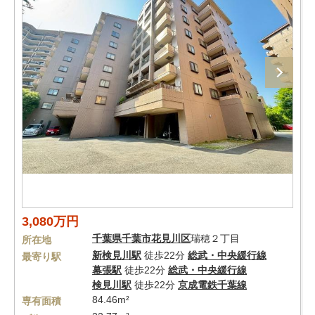
3,080万円
千葉県
千葉市花見川区
瑞穂２丁目
所在地
新検見川駅
徒歩22分
総武・中央緩行線
最寄り駅
幕張駅
徒歩22分
総武・中央緩行線
検見川駅
徒歩22分
京成電鉄千葉線
84.46m²
専有面積