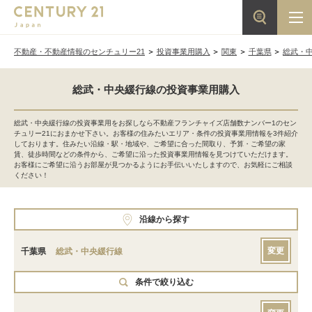
不動産・不動産情報のセンチュリー21
投資事業用購入
関東
千葉県
総武・
総武・中央緩行線の投資事業用購入
総武・中央緩行線の投資事業用をお探しなら不動産フランチャイズ店舗数ナンバー1のセン
チュリー21におまかせ下さい。お客様の住みたいエリア・条件の投資事業用情報を3件紹介
しております。住みたい沿線・駅・地域や、ご希望に合った間取り、予算・ご希望の家
賃、徒歩時間などの条件から、ご希望に沿った投資事業用情報を見つけていただけます。
お客様にご希望に沿うお部屋が見つかるようにお手伝いいたしますので、お気軽にご相談
ください！
沿線から探す
変更
千葉県
総武・中央緩行線
条件で絞り込む