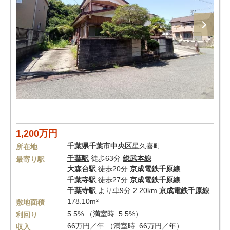
1,200万円
千葉県
千葉市中央区
星久喜町
所在地
千葉駅
徒歩63分
総武本線
最寄り駅
大森台駅
徒歩20分
京成電鉄千原線
千葉寺駅
徒歩27分
京成電鉄千原線
千葉寺駅
より車9分 2.20km
京成電鉄千原線
178.10m²
敷地面積
5.5% （満室時: 5.5%）
利回り
66万円／年 （満室時: 66万円／年）
収入