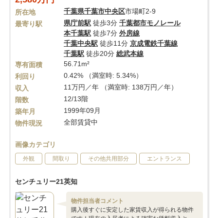
千葉県
千葉市中央区
市場町2-9
所在地
県庁前駅
徒歩3分
千葉都市モノレール
最寄り駅
本千葉駅
徒歩7分
外房線
千葉中央駅
徒歩11分
京成電鉄千葉線
千葉駅
徒歩20分
総武本線
56.71m²
専有面積
0.42% （満室時: 5.34%）
利回り
11万円／年 （満室時: 138万円／年）
収入
12/13階
階数
1999年09月
築年月
全部賃貸中
物件現況
画像カテゴリ
外観
間取り
その他共用部分
エントランス
センチュリー21英知
物件担当者コメント
購入後すぐに安定した家賃収入が得られる物件