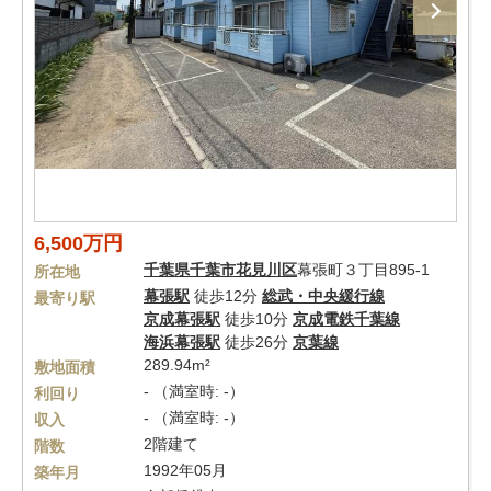
6,500万円
千葉県
千葉市花見川区
幕張町３丁目895-1
所在地
幕張駅
徒歩12分
総武・中央緩行線
最寄り駅
京成幕張駅
徒歩10分
京成電鉄千葉線
海浜幕張駅
徒歩26分
京葉線
289.94m²
敷地面積
- （満室時: -）
利回り
- （満室時: -）
収入
2階建て
階数
1992年05月
築年月