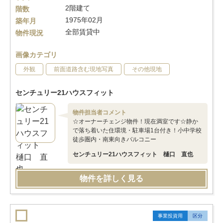
2階建て
階数
1975年02月
築年月
全部賃貸中
物件現況
画像カテゴリ
外観
前面道路含む現地写真
その他現地
センチュリー21ハウスフィット
物件担当者コメント
☆オーナーチェンジ物件！現在満室です☆静か
で落ち着いた住環境・駐車場1台付き！小中学校
徒歩圏内・南東向きバルコニー
センチュリー21ハウスフィット 樋口 直也
物件を詳しく見る
事業投資用
区分