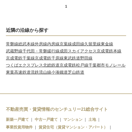
1
近隣の沿線から探す
常磐線
総武本線
外房線
内房線
京葉線
成田線
久留里線
東金線
武蔵野線
千代田・常磐緩行線
成田スカイアクセス
京成電鉄本線
京成電鉄千葉線
京成電鉄千原線
東武鉄道野田線
つくばエクスプレス
北総鉄道
京成電鉄松戸線
千葉都市モノレール
東葉高速鉄道
流鉄流山線
小湊鐵道
芝山鉄道
不動産売買・賃貸情報のセンチュリー21総合サイト
新築一戸建て
中古一戸建て
マンション
土地
事業投資用物件
賃貸住宅（賃貸マンション・アパート）