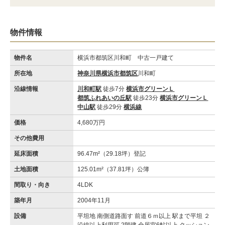
物件情報
物件名
横浜市都筑区川和町 中古一戸建て
所在地
神奈川県横浜市都筑区
川和町
沿線情報
川和町駅
徒歩7分
横浜市グリーンＬ
都筑ふれあいの丘駅
徒歩23分
横浜市グリーンＬ
中山駅
徒歩29分
横浜線
価格
4,680万円
その他費用
延床面積
96.47m²（29.18坪）登記
土地面積
125.01m²（37.81坪）公簿
間取り・向き
4LDK
築年月
2004年11月
設備
平坦地 南側道路面す 前道６ｍ以上 駅まで平坦 ２