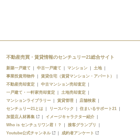
都筑ふれあいの丘駅
センター南駅
センター南駅
仲町台駅
センター北駅
北山田駅
不動産売買・賃貸情報のセンチュリー21総合サイト
東山田駅
新築一戸建て
中古一戸建て
マンション
土地
事業投資用物件
賃貸住宅（賃貸マンション・アパート）
不動産売却査定
中古マンション売却査定
一戸建て・一軒家売却査定
土地売却査定
マンションライブラリー
賃貸管理
店舗検索
センチュリー21とは
リースバック
住まいるサポート21
加盟店人材募集
イメージキャラクター紹介
Who is センチュリワン君！？
接客グランプリ
Youtube公式チャンネル
成約者アンケート