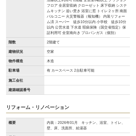
沿線以上利用可 2階建 全居室6帖以上 クッション
フロア 全居室収納 クローゼット 床下収納 システ
ムキッチン 追い焚き 浴室に窓 トイレ２ヶ所 南面
バルコニー 火災警報器（報知機） 内装リフォー
ム済 スーパー 徒歩10分以内 小学校 徒歩10分
以内 公営水道 下水道 瑕疵保険（国交省指定）保
証利用可 全室南向き プロパンガス（個別）
階数
2階建て
建物状況
空家
物件構造
木造
駐車場
有 カースペース 2台駐車可能
施工会社
建築確認番号
リフォーム・リノベーション
概要
内装：2026年01月 キッチン、浴室、トイレ、
壁、床、洗面所、給湯器