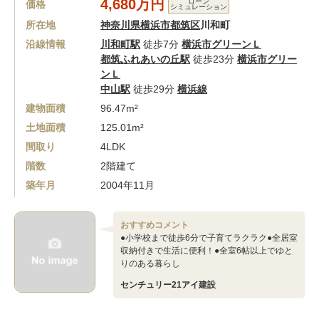
4,680万円
ローン
価格
シミュレーション
所在地
神奈川県横浜市都筑区
川和町
沿線情報
川和町駅
徒歩7分
横浜市グリーンＬ
都筑ふれあいの丘駅
徒歩23分
横浜市グリー
ンＬ
中山駅
徒歩29分
横浜線
建物面積
96.47m²
土地面積
125.01m²
間取り
4LDK
階数
2階建て
築年月
2004年11月
おすすめコメント
●小学校まで徒歩6分で子育てラクラク●全居室
収納付きで生活に便利！●全室6帖以上でゆと
りのある暮らし
センチュリー21アイ建設