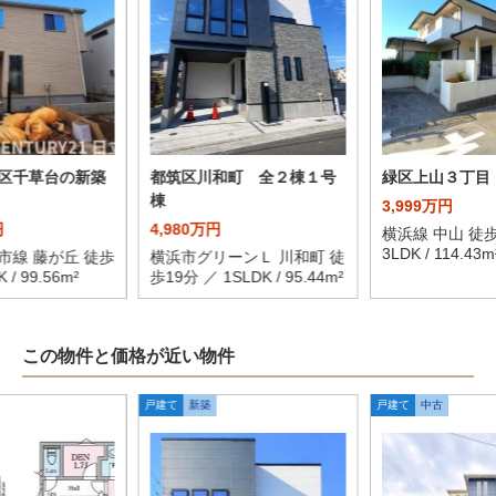
区千草台の新築
都筑区川和町 全２棟１号
緑区上山３丁目
棟
3,999万円
円
4,980万円
横浜線 中山 徒歩
3LDK / 114.43m
市線 藤が丘 徒歩
横浜市グリーンＬ 川和町 徒
 / 99.56m²
歩19分 ／ 1SLDK / 95.44m²
この物件と価格が近い物件
戸建て
新築
戸建て
中古