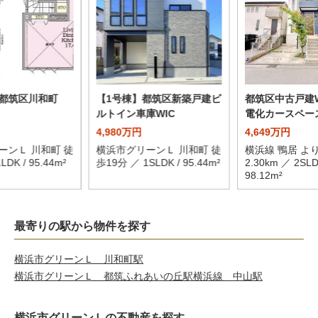
都筑区川和町
【1号棟】都筑区新築戸建ビ
都筑区中古戸建W
ルトイン車庫WIC
電化カースペー
4,980万円
4,649万円
ーンＬ 川和町 徒
横浜市グリーンＬ 川和町 徒
横浜線 鴨居 よ
DK / 95.44m²
歩19分 ／ 1SLDK / 95.44m²
2.30km ／ 2SLD
98.12m²
最寄りの駅から物件を探す
横浜市グリーンＬ 川和町駅
横浜市グリーンＬ 都筑ふれあいの丘駅
横浜線 中山駅
横浜市グリーンＬの不動産を探す