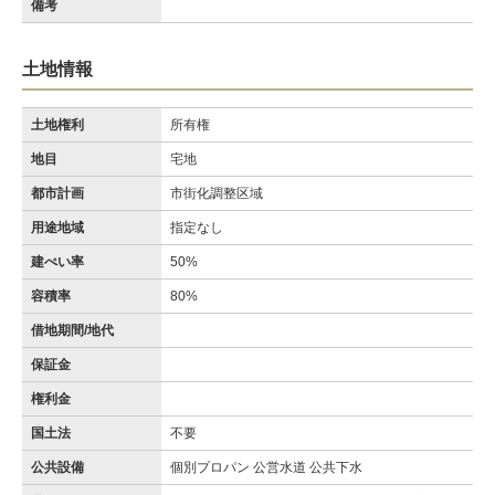
備考
土地情報
土地権利
所有権
地目
宅地
都市計画
市街化調整区域
用途地域
指定なし
建ぺい率
50%
容積率
80%
借地期間/地代
保証金
権利金
国土法
不要
公共設備
個別プロパン 公営水道 公共下水