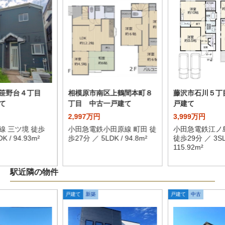
区笹野台４丁目
相模原市南区上鶴間本町８
藤沢市石川５丁
て
丁目 中古一戸建て
戸建て
2,997万円
3,999万円
線 三ツ境 徒歩
小田急電鉄小田原線 町田 徒
小田急電鉄江ノ
K / 94.93m²
歩27分 ／ 5LDK / 94.8m²
徒歩29分 ／ 3SL
115.92m²
駅近隣の物件
戸建て
新築
戸建て
中古