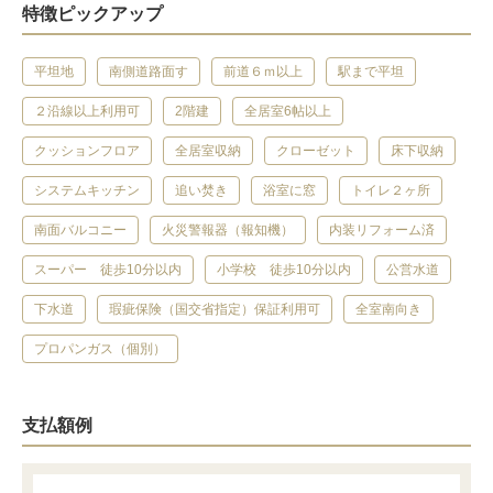
特徴ピックアップ
平坦地
南側道路面す
前道６ｍ以上
駅まで平坦
２沿線以上利用可
2階建
全居室6帖以上
クッションフロア
全居室収納
クローゼット
床下収納
システムキッチン
追い焚き
浴室に窓
トイレ２ヶ所
南面バルコニー
火災警報器（報知機）
内装リフォーム済
スーパー 徒歩10分以内
小学校 徒歩10分以内
公営水道
下水道
瑕疵保険（国交省指定）保証利用可
全室南向き
プロパンガス（個別）
支払額例