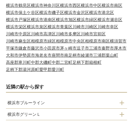
横浜市鶴見区
横浜市神奈川区
横浜市西区
横浜市中区
横浜市南区
横浜市保土ケ谷区
横浜市磯子区
横浜市金沢区
横浜市港北区
横浜市戸塚区
横浜市港南区
横浜市旭区
横浜市緑区
横浜市瀬谷区
横浜市栄区
横浜市泉区
横浜市青葉区
川崎市川崎区
川崎市幸区
川崎市中原区
川崎市高津区
川崎市多摩区
川崎市宮前区
川崎市麻生区
相模原市緑区
相模原市中央区
相模原市南区
横須賀市
平塚市
鎌倉市
藤沢市
小田原市
茅ヶ崎市
逗子市
三浦市
秦野市
厚木市
大和市
伊勢原市
海老名市
座間市
南足柄市
綾瀬市
三浦郡葉山町
高座郡寒川町
中郡大磯町
中郡二宮町
足柄下郡箱根町
足柄下郡湯河原町
愛甲郡愛川町
近隣の駅から探す
横浜市ブルーライン
横浜市グリーンＬ
中川駅
川和町駅
センター北駅