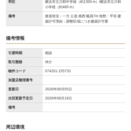
学区
横浜市立川和中学校（約1300 m）/横浜市立川和
小学校（約480 m）
備考
接道状況：一方 公道 南西 幅員7m 地勢：平坦 建
築許可理由：調整区域につき建築許可要
備考情報
引渡時期
相談
取引態様
仲介
物件コード
074201-155733
加盟店整理番号
更新日
2026年08月05日
次回更新予定日
2026年08月19日
備考
周辺環境