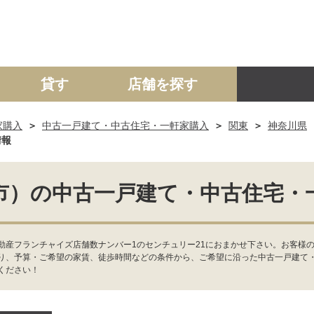
貸す
店舗を探す
家購入
中古一戸建て・中古住宅・一軒家購入
関東
神奈川県
建て
マンション
土地
事業投資用
情報
市）の中古一戸建て・中古住宅・
動産フランチャイズ店舗数ナンバー1のセンチュリー21におまかせ下さい。お客様の
り、予算・ご希望の家賃、徒歩時間などの条件から、ご希望に沿った中古一戸建て
ください！