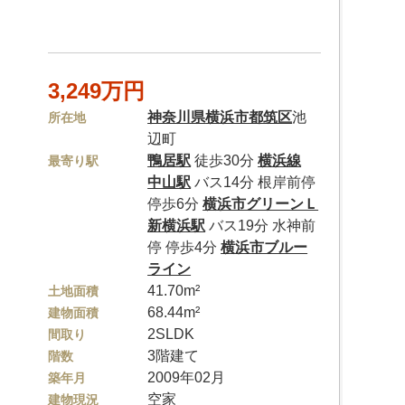
3,249万円
神奈川県
横浜市都筑区
池
所在地
辺町
鴨居駅
徒歩30分
横浜線
最寄り駅
中山駅
バス14分 根岸前停
停歩6分
横浜市グリーンＬ
新横浜駅
バス19分 水神前
停 停歩4分
横浜市ブルー
ライン
41.70m²
土地面積
68.44m²
建物面積
2SLDK
間取り
3階建て
階数
2009年02月
築年月
空家
建物現況