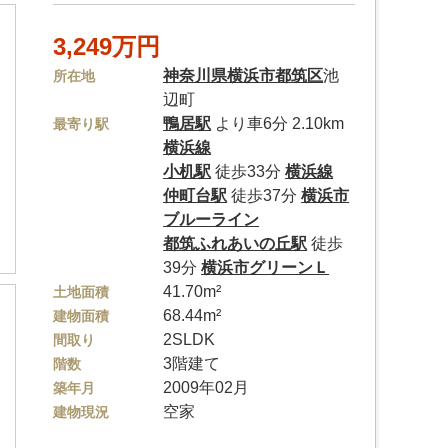
3,249万円
神奈川県
横浜市都筑区
池
所在地
辺町
鴨居駅
より車6分 2.10km
最寄り駅
横浜線
小机駅
徒歩33分
横浜線
仲町台駅
徒歩37分
横浜市
ブルーライン
都筑ふれあいの丘駅
徒歩
39分
横浜市グリーンＬ
41.70m²
土地面積
68.44m²
建物面積
2SLDK
間取り
3階建て
階数
2009年02月
築年月
空家
建物現況