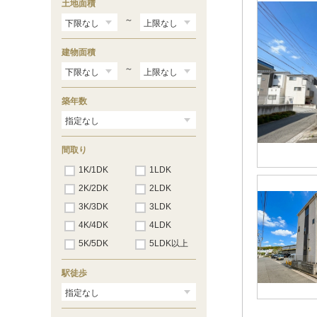
土地面積
～
建物面積
～
築年数
間取り
1K/1DK
1LDK
2K/2DK
2LDK
3K/3DK
3LDK
4K/4DK
4LDK
5K/5DK
5LDK以上
駅徒歩