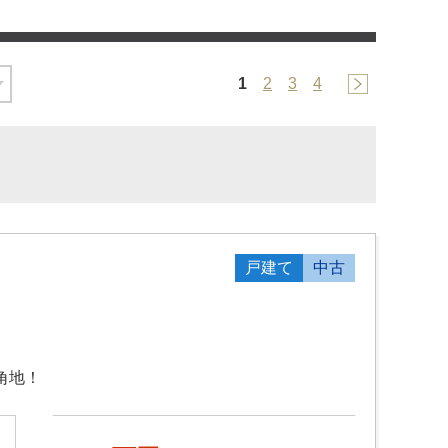
1
2
3
4
戸建て
中古
角地！