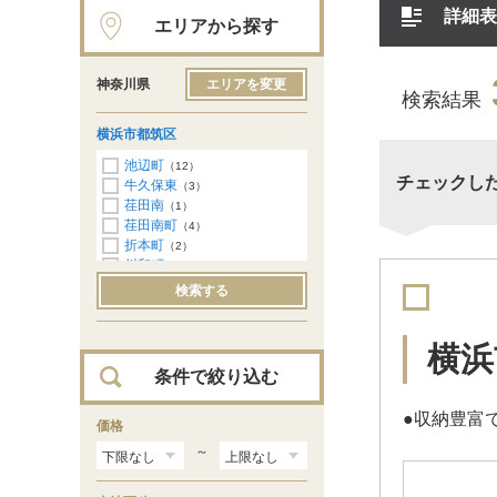
詳細表
エリアから探す
神奈川県
エリアを変更
検索結果
横浜市都筑区
池辺町
（12）
チェックし
牛久保東
（3）
荏田南
（1）
荏田南町
（4）
折本町
（2）
川和町
（2）
北山田
（1）
検索する
早渕
（2）
南山田町
（3）
見花山
（2）
横浜
条件で絞り込む
●収納豊富
価格
～