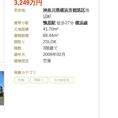
3,249万円
神奈川県
横浜市都筑区
池
所在地
辺町
鴨居駅
徒歩27分
横浜線
最寄り駅
41.70m²
土地面積
68.44m²
建物面積
2SLDK
間取り
3階建て
階数
2009年02月
築年月
空家
建物現況
画像カテゴリ
外観
間取り
その他現地