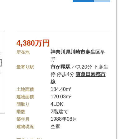
4,380万円
神奈川県
川崎市麻生区
早
所在地
野
市が尾駅
バス20分 下麻生
最寄り駅
停 停歩4分
東急田園都市
線
184.40m²
土地面積
120.03m²
建物面積
4LDK
間取り
2階建て
階数
1988年08月
築年月
空家
建物現況