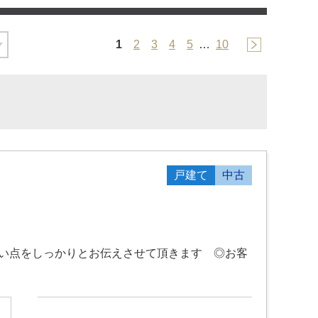
1
2
3
4
5
…
10
戸建て
中古
るい点をしっかりとお伝えさせて頂きます ◎お客