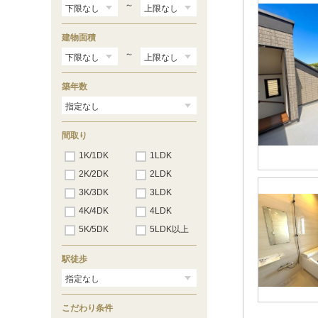
～
建物面積
～
築年数
間取り
1K/1DK
1LDK
2K/2DK
2LDK
3K/3DK
3LDK
4K/4DK
4LDK
5K/5DK
5LDK以上
駅徒歩
こだわり条件