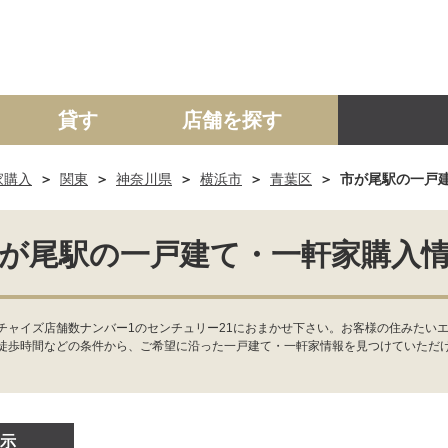
貸す
店舗を探す
家購入
関東
神奈川県
横浜市
青葉区
市が尾駅の一戸
建て
マンション
土地
事業投資用
が尾駅の一戸建て・一軒家購入
チャイズ店舗数ナンバー1のセンチュリー21におまかせ下さい。お客様の住みたいエ
徒歩時間などの条件から、ご希望に沿った一戸建て・一軒家情報を見つけていただ
示