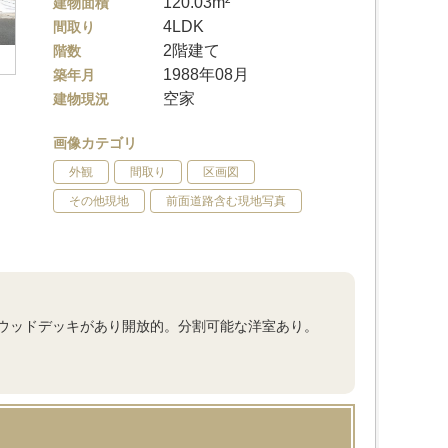
120.03m²
建物面積
4LDK
間取り
2階建て
階数
1988年08月
築年月
空家
建物現況
画像カテゴリ
外観
間取り
区画図
その他現地
前面道路含む現地写真
ウッドデッキがあり開放的。分割可能な洋室あり。