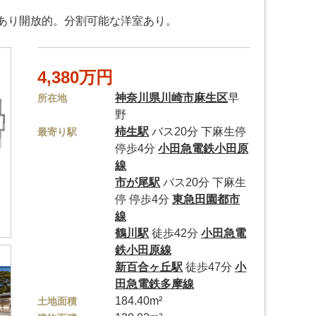
あり開放的。分割可能な洋室あり。
4,380万円
神奈川県
川崎市麻生区
早
所在地
野
柿生駅
バス20分 下麻生停
最寄り駅
停歩4分
小田急電鉄小田原
線
市が尾駅
バス20分 下麻生
停 停歩4分
東急田園都市
線
鶴川駅
徒歩42分
小田急電
鉄小田原線
新百合ヶ丘駅
徒歩47分
小
田急電鉄多摩線
184.40m²
土地面積