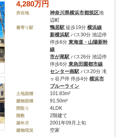
4,280万円
神奈川県
横浜市都筑区
池
所在地
辺町
鴨居駅
徒歩19分
横浜線
最寄り駅
新横浜駅
バス30分 池辺停
停歩6分
東海道・山陽新幹
線
市が尾駅
バス26分 池辺停
停歩6分
東急田園都市線
センター南駅
バス20分 滝
ヶ谷戸停 停歩4分
横浜市
ブルーライン
101.83m²
土地面積
91.50m²
建物面積
4LDK
間取り
2階建て
階数
2001年09月上旬
築年月
空家
建物現況