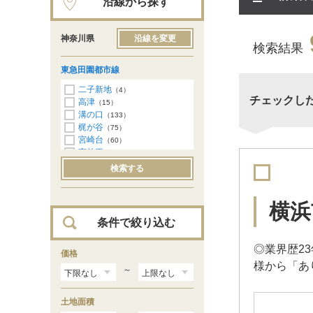
沿線から探す
神奈川県
沿線を変更
検索結果
東急田園都市線
二子新地
（4）
チェックし
高津
（15）
溝の口
（133）
梶が谷
（75）
宮崎台
（60）
宮前平
（146）
鷺沼
（104）
検索する
たまプラーザ
（114）
あざみ野
（127）
江田
（85）
横浜
市が尾
（97）
条件で絞り込む
藤が丘
（76）
青葉台
（109）
◎業界歴2
田奈
価格
（57）
様から「あ
長津田
（86）
～
つきみ野
（47）
中央林間
（165）
土地面積