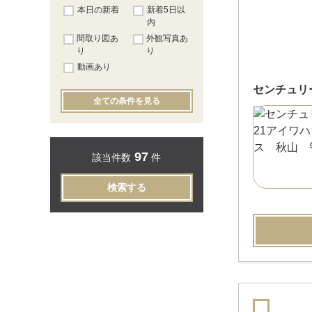
本日の新着
新着5日以
内
間取り図あ
外観写真あ
り
り
動画あり
センチュリ
全ての条件を見る
97
該当件数
件
検索する