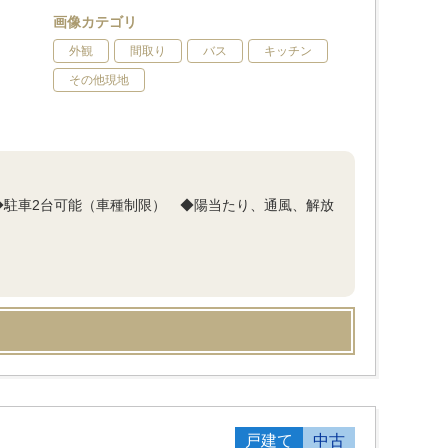
画像カテゴリ
外観
間取り
バス
キッチン
その他現地
◆駐車2台可能（車種制限） ◆陽当たり、通風、解放
戸建て
中古