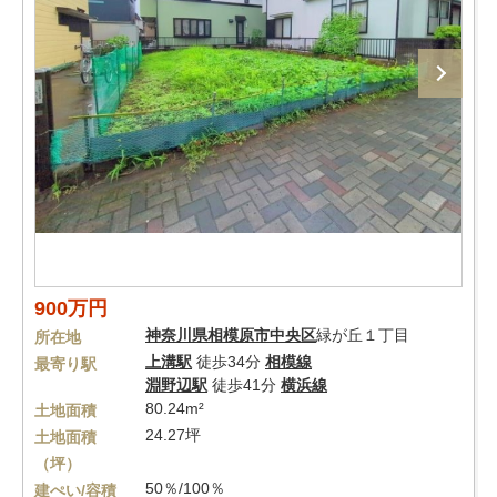
900万円
神奈川県
相模原市中央区
緑が丘１丁目
所在地
上溝駅
徒歩34分
相模線
最寄り駅
淵野辺駅
徒歩41分
横浜線
80.24m²
土地面積
24.27坪
土地面積
（坪）
50％/100％
建ぺい/容積