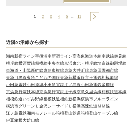
1
2
3
4
5
…
11
近隣の沿線から探す
湘南新宿ライン宇須
湘南新宿ライン高海
東海道本線
南武線
鶴見線
根岸線
横須賀線
相模線
中央本線
京浜東北・根岸線
埼京線
御殿場線
東海道・山陽新幹線
東急東横線
東急大井町線
東急田園都市線
東急目黒線
東急こどもの国線
東急新横浜線
京王電鉄相模原線
小田急電鉄小田原線
小田急電鉄江ノ島線
小田急電鉄多摩線
京浜急行電鉄本線
京浜急行電鉄逗子線
京急久里浜線
相模鉄道本線
相模鉄道いずみ野線
相模鉄道相鉄新横浜
横浜市ブルーライン
横浜市グリーンＬ
金沢シーサイドＬ
横浜高速鉄道ＭＭ線
江ノ島電鉄
湘南モノレール
箱根登山鉄道
箱根登山ケーブル線
伊豆箱根大雄山線