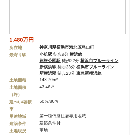
1,480万円
神奈川県
横浜市港北区
鳥山町
所在地
小机駅
徒歩9分
横浜線
最寄り駅
岸根公園駅
徒歩22分
横浜市ブルーライン
新横浜駅
徒歩23分
横浜市ブルーライン
新横浜駅
徒歩23分
東急新横浜線
143.70m²
土地面積
43.46坪
土地面積
（坪）
50％/80％
建ぺい/容積
率
第一種低層住居専用地域
用途地域
建築条件付
建築条件
更地
土地現況