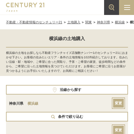
不動産・不動産情報のセンチュリー21
土地購入
関東
神奈川県
横浜線
横
横浜線の土地購入
横浜線の土地をお探しなら不動産フランチャイズ店舗数ナンバー1のセンチュリー21におま
かせ下さい。お客様の住みたいエリア・条件の土地情報を102件紹介しております。住みた
い沿線・駅・地域や、ご希望に合った間取り、予算・ご希望の家賃、徒歩時間などの条件
から、ご希望に沿った土地情報を見つけていただけます。お客様にご希望に沿うお部屋が
見つかるようにお手伝いいたしますので、お気軽にご相談ください！
沿線から探す
変更
神奈川県
横浜線
条件で絞り込む
変更