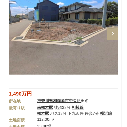
1,490万円
神奈川県
相模原市中央区
田名
所在地
南橋本駅
徒歩33分
相模線
最寄り駅
橋本駅
バス13分 下九沢停 停歩7分
横浜線
112.00m²
土地面積
33.88坪
土地面積