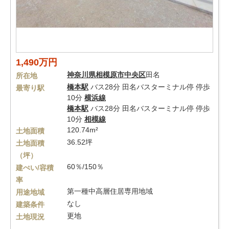
1,490万円
神奈川県
相模原市中央区
田名
所在地
橋本駅
バス28分 田名バスターミナル停 停歩
最寄り駅
10分
横浜線
橋本駅
バス28分 田名バスターミナル停 停歩
10分
相模線
120.74m²
土地面積
36.52坪
土地面積
（坪）
60％/150％
建ぺい/容積
率
第一種中高層住居専用地域
用途地域
なし
建築条件
更地
土地現況