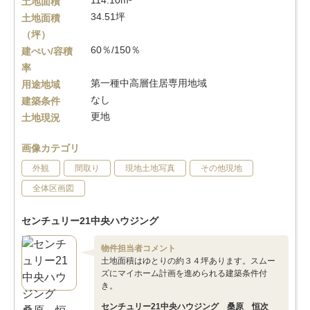
114.10m²
土地面積
34.51坪
土地面積
（坪）
60％/150％
建ぺい/容積
率
第一種中高層住居専用地域
用途地域
なし
建築条件
更地
土地現況
画像カテゴリ
外観
間取り
現地土地写真
その他現地
全体区画図
センチュリー21中央ハウジング
物件担当者コメント
土地面積はゆとりの約３４坪あります。スムー
ズにマイホーム計画を進められる建築条件付
き。
センチュリー21中央ハウジング 桑原 恒次