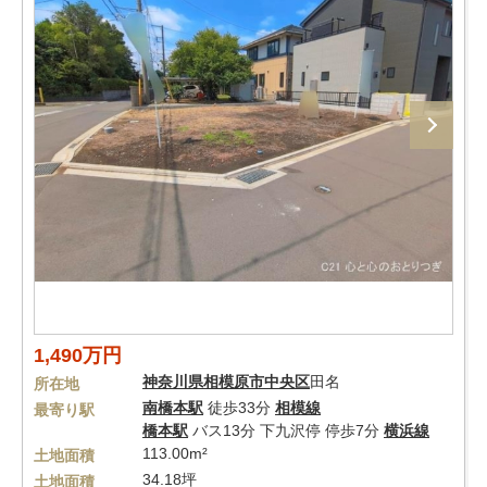
1,490万円
神奈川県
相模原市中央区
田名
所在地
南橋本駅
徒歩33分
相模線
最寄り駅
橋本駅
バス13分 下九沢停 停歩7分
横浜線
113.00m²
土地面積
34.18坪
土地面積