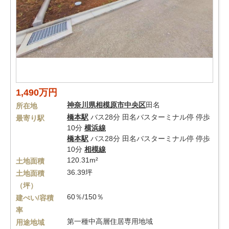
1,490万円
神奈川県
相模原市中央区
田名
所在地
橋本駅
バス28分 田名バスターミナル停 停歩
最寄り駅
10分
横浜線
橋本駅
バス28分 田名バスターミナル停 停歩
10分
相模線
120.31m²
土地面積
36.39坪
土地面積
（坪）
60％/150％
建ぺい/容積
率
第一種中高層住居専用地域
用途地域