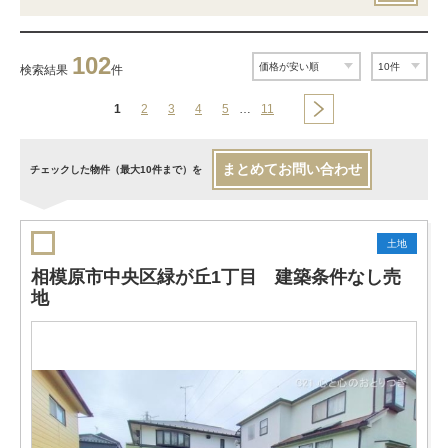
102
検索結果
件
1
2
3
4
5
…
11
まとめてお問い合わせ
チェックした物件（最大10件まで）を
土地
相模原市中央区緑が丘1丁目 建築条件なし売
地