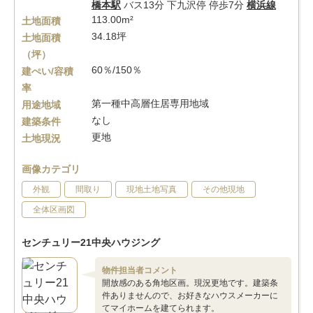
橋本駅
バス13分 下九沢停 停歩7分
横浜線
113.00m²
土地面積
34.18坪
土地面積
（坪）
60％/150％
建ぺい/容積
率
第一種中高層住居専用地域
用途地域
なし
建築条件
更地
土地現況
画像カテゴリ
外観
間取り
現地土地写真
その他現地
全体区画図
センチュリー21中央ハウジング
物件担当者コメント
開放感のある角地区画。現況更地です。建築条
件ありませんので、お好きなハウスメーカーに
てマイホームを建てられます。