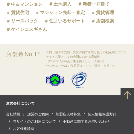
中古マンション
土地購入
新築一戸建て
賃貸住宅
マンション売却・査定
賃貸管理
リースバック
住まいるサポート
店舗検索
ケインコスギさん
※同一屋号で売買・賃貸の両方を取り扱う不動産仲介フラン
No.1
店舗数
※
チャイズ業としての全国における店舗数
（2026年7月時点／東京商工リサーチ調べ）
センチュリー21の加盟店は、すべて独立・自営です。
運営会社について
会社情報
加盟のご案内
加盟店人材募集
個人情報保護方針
当サイトのご利用について
不動産に関するお問い合わせ
お客様相談室