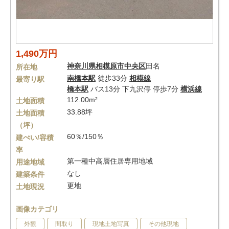
1,490万円
神奈川県
相模原市中央区
田名
所在地
南橋本駅
徒歩33分
相模線
最寄り駅
橋本駅
バス13分 下九沢停 停歩7分
横浜線
112.00m²
土地面積
33.88坪
土地面積
（坪）
60％/150％
建ぺい/容積
率
第一種中高層住居専用地域
用途地域
なし
建築条件
更地
土地現況
画像カテゴリ
外観
間取り
現地土地写真
その他現地