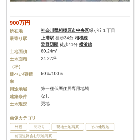
900万円
神奈川県
相模原市中央区
緑が丘１丁目
所在地
上溝駅
徒歩34分
相模線
最寄り駅
淵野辺駅
徒歩41分
横浜線
80.24m²
土地面積
24.27坪
土地面積
（坪）
50％/100％
建ぺい/容積
率
第一種低層住居専用地域
用途地域
なし
建築条件
更地
土地現況
画像カテゴリ
外観
間取り
現地土地写真
その他現地
前面道路含む現地写真