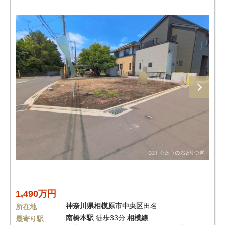
1,490万円
神奈川県
相模原市中央区
田名
所在地
南橋本駅
徒歩33分
相模線
最寄り駅