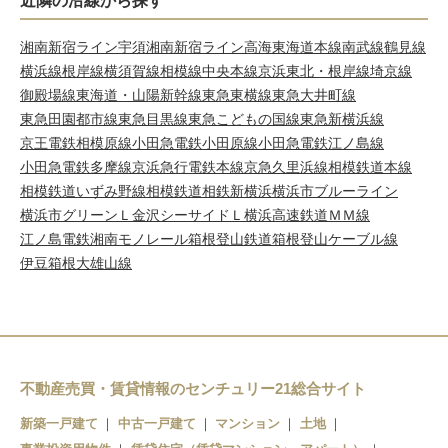
近隣の沿線から探す
湘南新宿ライン宇須
湘南新宿ライン高海
東海道本線
南武線
鶴見線
横浜線
根岸線
横須賀線
相模線
中央本線
京浜東北・根岸線
埼京線
御殿場線
東海道・山陽新幹線
東急東横線
東急大井町線
東急田園都市線
東急目黒線
東急こどもの国線
東急新横浜線
京王電鉄相模原線
小田急電鉄小田原線
小田急電鉄江ノ島線
小田急電鉄多摩線
京浜急行電鉄本線
京急久里浜線
相模鉄道本線
相模鉄道いずみ野線
相模鉄道相鉄新横浜
横浜市ブルーライン
横浜市グリーンＬ
金沢シーサイドＬ
横浜高速鉄道ＭＭ線
江ノ島電鉄
湘南モノレール
箱根登山鉄道
箱根登山ケーブル線
伊豆箱根大雄山線
不動産売買・賃貸情報のセンチュリー21総合サイト
新築一戸建て
中古一戸建て
マンション
土地