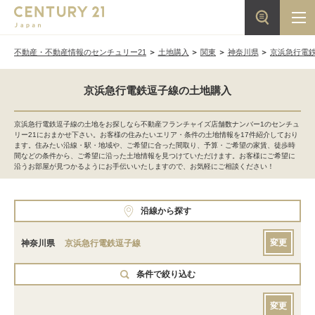
不動産・不動産情報のセンチュリー21
土地購入
関東
神奈川県
京浜急行電
京浜急行電鉄逗子線の土地購入
京浜急行電鉄逗子線の土地をお探しなら不動産フランチャイズ店舗数ナンバー1のセンチュ
リー21におまかせ下さい。お客様の住みたいエリア・条件の土地情報を17件紹介しており
ます。住みたい沿線・駅・地域や、ご希望に合った間取り、予算・ご希望の家賃、徒歩時
間などの条件から、ご希望に沿った土地情報を見つけていただけます。お客様にご希望に
沿うお部屋が見つかるようにお手伝いいたしますので、お気軽にご相談ください！
沿線から探す
変更
神奈川県
京浜急行電鉄逗子線
条件で絞り込む
変更