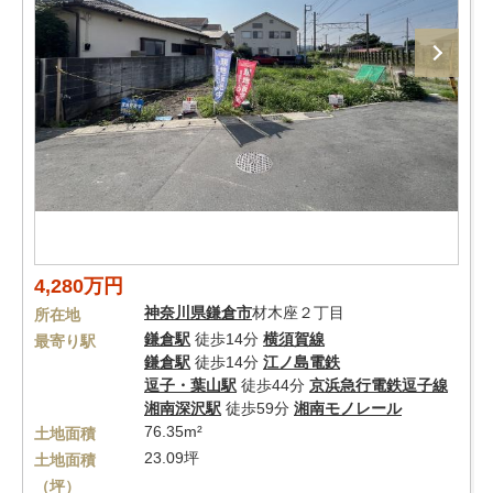
4,280万円
神奈川県
鎌倉市
材木座２丁目
所在地
鎌倉駅
徒歩14分
横須賀線
最寄り駅
鎌倉駅
徒歩14分
江ノ島電鉄
逗子・葉山駅
徒歩44分
京浜急行電鉄逗子線
湘南深沢駅
徒歩59分
湘南モノレール
76.35m²
土地面積
23.09坪
土地面積
（坪）