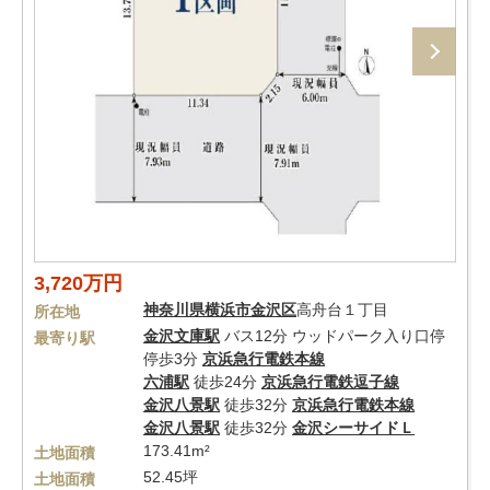
3,720万円
神奈川県
横浜市金沢区
高舟台１丁目
所在地
金沢文庫駅
バス12分 ウッドパーク入り口停
最寄り駅
停歩3分
京浜急行電鉄本線
六浦駅
徒歩24分
京浜急行電鉄逗子線
金沢八景駅
徒歩32分
京浜急行電鉄本線
金沢八景駅
徒歩32分
金沢シーサイドＬ
173.41m²
土地面積
52.45坪
土地面積