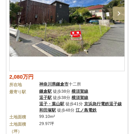
2,080万円
神奈川県
鎌倉市
十二所
所在地
鎌倉駅
徒歩38分
横須賀線
最寄り駅
逗子駅
徒歩38分
横須賀線
逗子・葉山駅
徒歩41分
京浜急行電鉄逗子線
和田塚駅
徒歩48分
江ノ島電鉄
99.10m²
土地面積
29.97坪
土地面積
（坪）