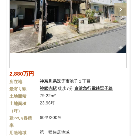
2,880万円
神奈川県
逗子市
池子１丁目
所在地
神武寺駅
徒歩7分
京浜急行電鉄逗子線
最寄り駅
79.22m²
土地面積
23.96坪
土地面積
（坪）
60％/200％
建ぺい/容積
率
第一種住居地域
用途地域