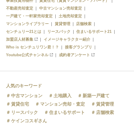
事業投資用物件
賃貸住宅（賃貸マンション・アパート）
不動産売却査定
中古マンション売却査定
一戸建て・一軒家売却査定
土地売却査定
マンションライブラリー
賃貸管理
店舗検索
センチュリー21とは
リースバック
住まいるサポート21
加盟店人材募集
イメージキャラクター紹介
Who is センチュリワン君！？
接客グランプリ
Youtube公式チャンネル
成約者アンケート
人気のキーワード
中古マンション
土地購入
新築一戸建て
賃貸住宅
マンション売却・査定
賃貸管理
リースバック
住まいるサポート
店舗検索
ケインコスギさん