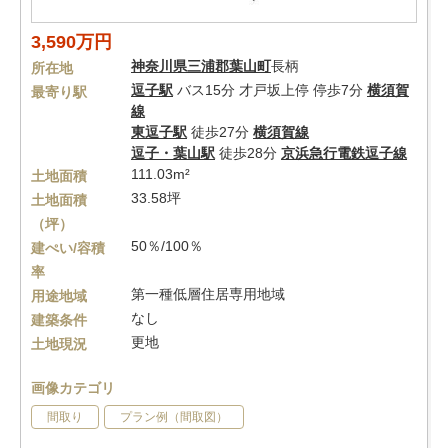
3,590万円
神奈川県
三浦郡葉山町
長柄
所在地
逗子駅
バス15分 才戸坂上停 停歩7分
横須賀
最寄り駅
線
東逗子駅
徒歩27分
横須賀線
逗子・葉山駅
徒歩28分
京浜急行電鉄逗子線
111.03m²
土地面積
33.58坪
土地面積
（坪）
50％/100％
建ぺい/容積
率
第一種低層住居専用地域
用途地域
なし
建築条件
更地
土地現況
画像カテゴリ
間取り
プラン例（間取図）