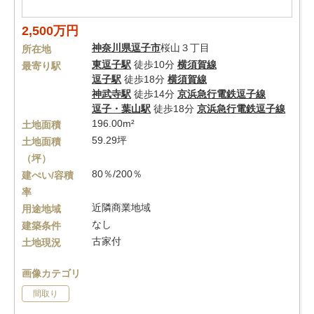
2,500万円
神奈川県
逗子市
桜山３丁目
所在地
東逗子駅
徒歩10分
横須賀線
最寄り駅
逗子駅
徒歩18分
横須賀線
神武寺駅
徒歩14分
京浜急行電鉄逗子線
逗子・葉山駅
徒歩18分
京浜急行電鉄逗子線
196.00m²
土地面積
59.29坪
土地面積
（坪）
80％/200％
建ぺい/容積
率
近隣商業地域
用途地域
なし
建築条件
古家付
土地現況
画像カテゴリ
間取り