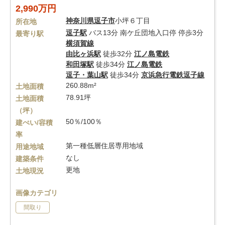
2,990万円
神奈川県
逗子市
小坪６丁目
所在地
逗子駅
バス13分 南ケ丘団地入口停 停歩3分
最寄り駅
横須賀線
由比ヶ浜駅
徒歩32分
江ノ島電鉄
和田塚駅
徒歩34分
江ノ島電鉄
逗子・葉山駅
徒歩34分
京浜急行電鉄逗子線
260.88m²
土地面積
78.91坪
土地面積
（坪）
50％/100％
建ぺい/容積
率
第一種低層住居専用地域
用途地域
なし
建築条件
更地
土地現況
画像カテゴリ
間取り