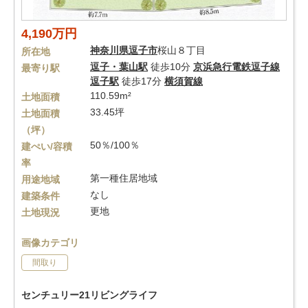
4,190万円
神奈川県
逗子市
桜山８丁目
所在地
逗子・葉山駅
徒歩10分
京浜急行電鉄逗子線
最寄り駅
逗子駅
徒歩17分
横須賀線
110.59m²
土地面積
33.45坪
土地面積
（坪）
50％/100％
建ぺい/容積
率
第一種住居地域
用途地域
なし
建築条件
更地
土地現況
画像カテゴリ
間取り
センチュリー21リビングライフ