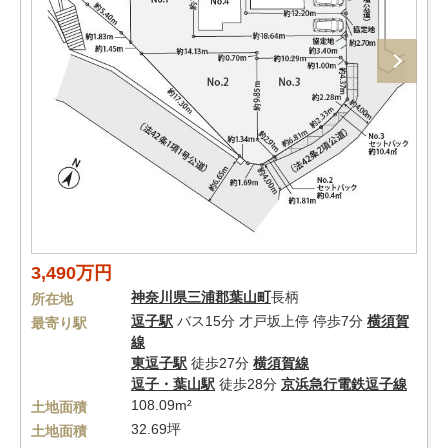
3,490万円
神奈川県
三浦郡葉山町
長柄
所在地
逗子駅
バス15分 才戸坂上停 停歩7分
横須賀
最寄り駅
線
東逗子駅
徒歩27分
横須賀線
逗子・葉山駅
徒歩28分
京浜急行電鉄逗子線
108.09m²
土地面積
32.69坪
土地面積