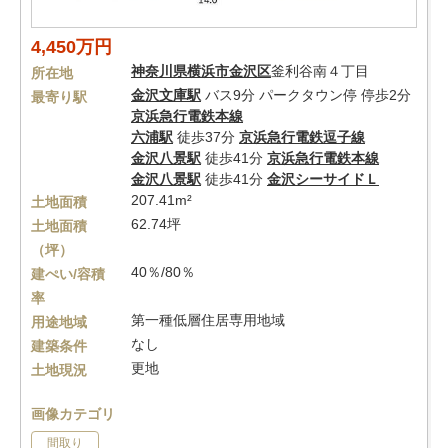
4,450万円
神奈川県
横浜市金沢区
釜利谷南４丁目
所在地
金沢文庫駅
バス9分 パークタウン停 停歩2分
最寄り駅
京浜急行電鉄本線
六浦駅
徒歩37分
京浜急行電鉄逗子線
金沢八景駅
徒歩41分
京浜急行電鉄本線
金沢八景駅
徒歩41分
金沢シーサイドＬ
207.41m²
土地面積
62.74坪
土地面積
（坪）
40％/80％
建ぺい/容積
率
第一種低層住居専用地域
用途地域
なし
建築条件
更地
土地現況
画像カテゴリ
間取り