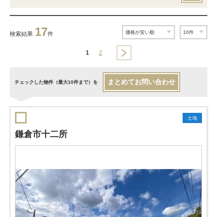
17
検索結果
件
1
2
まとめてお問い合わせ
チェックした物件（最大10件まで）を
土地
鎌倉市十二所