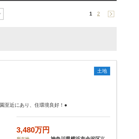
1
2
土地
園至近にあり、住環境良好！●
3,480万円
神奈川県
横浜市金沢区
富