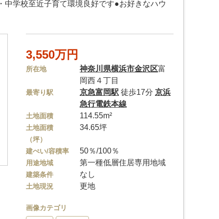
小・中学校至近子育て環境良好です●お好きなハウ
3,550万円
神奈川県
横浜市金沢区
富
所在地
岡西４丁目
京急富岡駅
徒歩17分
京浜
最寄り駅
急行電鉄本線
114.55m²
土地面積
34.65坪
土地面積
（坪）
50％/100％
建ぺい/容積率
第一種低層住居専用地域
用途地域
なし
建築条件
更地
土地現況
画像カテゴリ