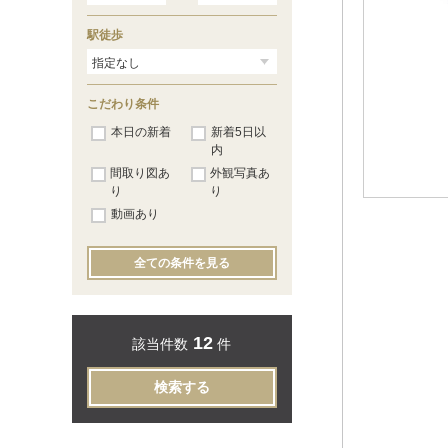
駅徒歩
こだわり条件
本日の新着
新着5日以
内
間取り図あ
外観写真あ
り
り
動画あり
全ての条件を見る
12
該当件数
件
検索する