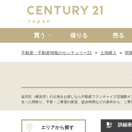
買う
借りる
売る
不動産・不動産情報のセンチュリー21
土地購入
関
新築一戸建て
中古一戸
金沢区（横浜市）の土地をお探しなら不動産フランチャイズ店舗数ナ
合った間取り、予算・ご希望の家賃、徒歩時間などの条件から、ご希
詳細表
エリアから探す