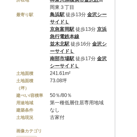
所在地
岡東３丁目
鳥浜駅
徒歩13分
金沢シー
最寄り駅
サイドＬ
京急富岡駅
徒歩13分
京浜
急行電鉄本線
並木北駅
徒歩16分
金沢シ
ーサイドＬ
南部市場駅
徒歩17分
金沢
シーサイドＬ
241.61m²
土地面積
73.08坪
土地面積
（坪）
50％/80％
建ぺい/容積率
第一種低層住居専用地域
用途地域
なし
建築条件
古家付
土地現況
画像カテゴリ