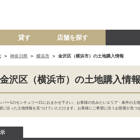
貸す
店舗を探す
東
神奈川県
横浜市
金沢区（横浜市）の土地購入情報
建て
マンション
土地
事業投資用
金沢区（横浜市）の土地購入情
ンバー1のセンチュリー21におまかせ下さい。お客様の住みたいエリア・条件の土地
望に沿った土地情報を見つけていただけます。お客様にご希望に沿うお部屋が見つ
示