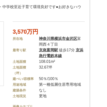
小・中学校至近子育て環境良好です●お好きなハウ
3,570万円
神奈川県
横浜市金沢区
富
所在地
岡西４丁目
京急富岡駅
徒歩17分
京浜
最寄り駅
急行電鉄本線
108.01m²
土地面積
32.67坪
土地面積
（坪）
50％/100％
建ぺい/容積率
第一種低層住居専用地域
用途地域
なし
建築条件
更地
土地現況
画像カテゴリ