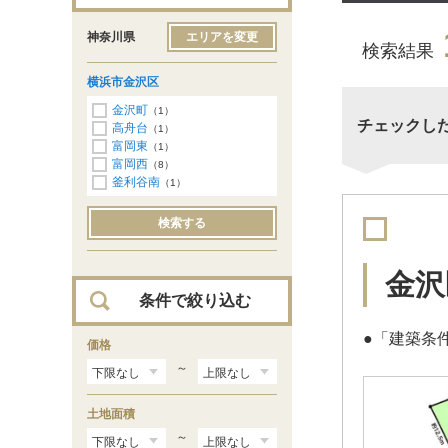
神奈川県
エリアを変更
検索結果
横浜市金沢区
金沢町
（1）
チェックし
高舟台
（1）
富岡東
（1）
富岡西
（8）
釜利谷南
（1）
検索する
金沢
条件で絞り込む
●「建築条
価格
～
土地面積
～