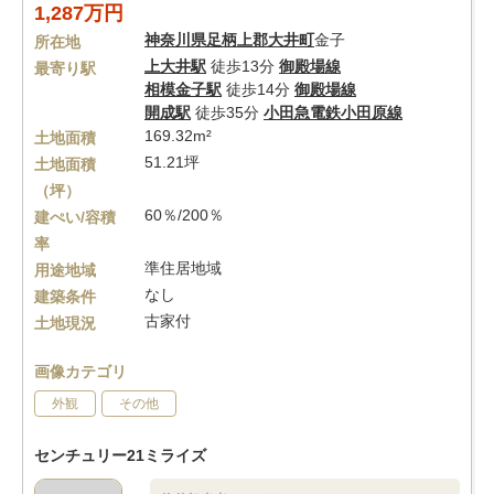
1,287万円
神奈川県
足柄上郡大井町
金子
所在地
上大井駅
徒歩13分
御殿場線
最寄り駅
相模金子駅
徒歩14分
御殿場線
開成駅
徒歩35分
小田急電鉄小田原線
169.32m²
土地面積
51.21坪
土地面積
（坪）
60％/200％
建ぺい/容積
率
準住居地域
用途地域
なし
建築条件
古家付
土地現況
画像カテゴリ
外観
その他
センチュリー21ミライズ