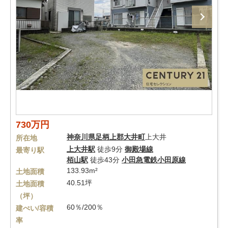
730万円
神奈川県
足柄上郡大井町
上大井
所在地
上大井駅
徒歩9分
御殿場線
最寄り駅
栢山駅
徒歩43分
小田急電鉄小田原線
133.93m²
土地面積
40.51坪
土地面積
（坪）
60％/200％
建ぺい/容積
率