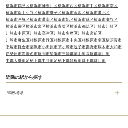
横浜市鶴見区
横浜市神奈川区
横浜市西区
横浜市中区
横浜市南区
横浜市保土ケ谷区
横浜市磯子区
横浜市金沢区
横浜市港北区
横浜市戸塚区
横浜市港南区
横浜市旭区
横浜市緑区
横浜市瀬谷区
横浜市栄区
横浜市泉区
横浜市青葉区
横浜市都筑区
川崎市川崎区
川崎市中原区
川崎市高津区
川崎市多摩区
川崎市宮前区
川崎市麻生区
相模原市緑区
相模原市中央区
相模原市南区
横須賀市
平塚市
鎌倉市
藤沢市
小田原市
茅ヶ崎市
逗子市
秦野市
厚木市
大和市
伊勢原市
海老名市
座間市
綾瀬市
三浦郡葉山町
高座郡寒川町
中郡大磯町
足柄上郡中井町
足柄下郡箱根町
愛甲郡愛川町
近隣の駅から探す
御殿場線
上大井駅
相模金子駅