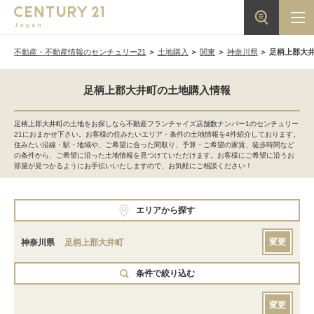
不動産・不動産情報のセンチュリー21
土地購入
関東
神奈川県
足柄上郡大
足柄上郡大井町の土地購入情報
足柄上郡大井町の土地をお探しなら不動産フランチャイズ店舗数ナンバー1のセンチュリー
21におまかせ下さい。お客様の住みたいエリア・条件の土地情報を4件紹介しております。
住みたい沿線・駅・地域や、ご希望に合った間取り、予算・ご希望の家賃、徒歩時間など
の条件から、ご希望に沿った土地情報を見つけていただけます。お客様にご希望に沿うお
部屋が見つかるようにお手伝いいたしますので、お気軽にご相談ください！
エリアから探す
変更
神奈川県
足柄上郡大井町
条件で絞り込む
変更