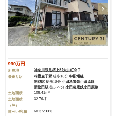
990万円
神奈川県
足柄上郡大井町
金子
所在地
相模金子駅
徒歩10分
御殿場線
最寄り駅
開成駅
徒歩18分
小田急電鉄小田原線
新松田駅
徒歩27分
小田急電鉄小田原線
108.41m²
土地面積
32.79坪
土地面積
（坪）
60％/200％
建ぺい/容積