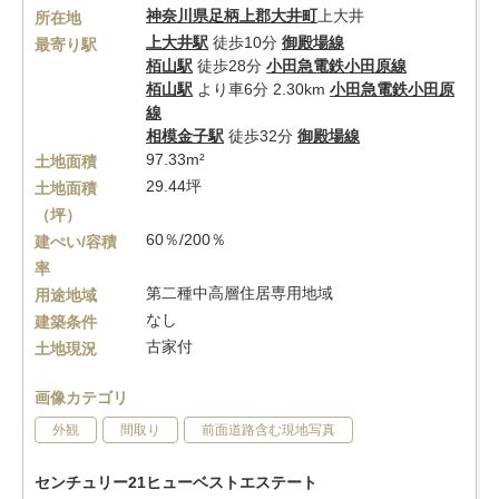
神奈川県
足柄上郡大井町
上大井
所在地
上大井駅
徒歩10分
御殿場線
最寄り駅
栢山駅
徒歩28分
小田急電鉄小田原線
栢山駅
より車6分 2.30km
小田急電鉄小田原
線
相模金子駅
徒歩32分
御殿場線
97.33m²
土地面積
29.44坪
土地面積
（坪）
60％/200％
建ぺい/容積
率
第二種中高層住居専用地域
用途地域
なし
建築条件
古家付
土地現況
画像カテゴリ
外観
間取り
前面道路含む現地写真
センチュリー21ヒューベストエステート