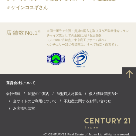
ケインコスギさん
※同一屋号で売買・賃貸の両方を取り扱う不動産仲介フラン
No.1
店舗数
※
チャイズ業としての全国における店舗数
（2026年7月時点／東京商工リサーチ調べ）
センチュリー21の加盟店は、すべて独立・自営です。
運営会社について
会社情報
加盟のご案内
加盟店人材募集
個人情報保護方針
当サイトのご利用について
不動産に関するお問い合わせ
お客様相談室
(C) CENTURY21 Real Estate of Japan Ltd. All rights reserved.