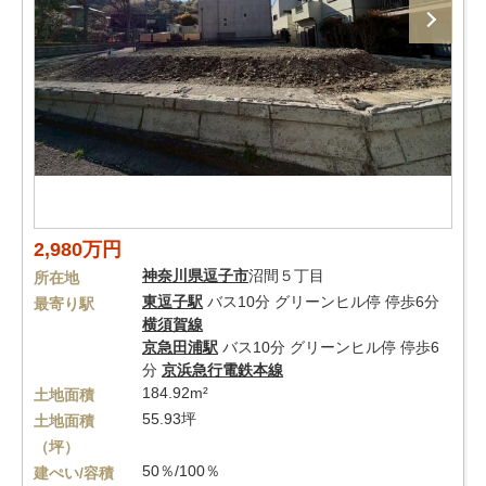
2,980万円
神奈川県
逗子市
沼間５丁目
所在地
東逗子駅
バス10分 グリーンヒル停 停歩6分
最寄り駅
横須賀線
京急田浦駅
バス10分 グリーンヒル停 停歩6
分
京浜急行電鉄本線
184.92m²
土地面積
55.93坪
土地面積
（坪）
50％/100％
建ぺい/容積