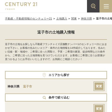
不動産・不動産情報のセンチュリー21
土地購入
関東
神奈川県
逗子市の土
逗子市の土地購入情報
逗子市の土地をお探しなら不動産フランチャイズ店舗数ナンバー1のセンチュリー21におま
かせ下さい。お客様の住みたいエリア・条件の土地情報を14件紹介しております。住みた
い沿線・駅・地域や、ご希望に合った間取り、予算・ご希望の家賃、徒歩時間などの条件
から、ご希望に沿った土地情報を見つけていただけます。お客様にご希望に沿うお部屋が
見つかるようにお手伝いいたしますので、お気軽にご相談ください！
エリアから探す
変更
神奈川県
逗子市
条件で絞り込む
変更