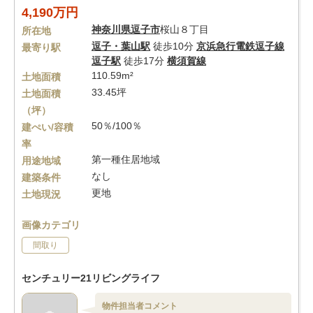
4,190万円
神奈川県
逗子市
桜山８丁目
所在地
逗子・葉山駅
徒歩10分
京浜急行電鉄逗子線
最寄り駅
逗子駅
徒歩17分
横須賀線
110.59m²
土地面積
33.45坪
土地面積
（坪）
50％/100％
建ぺい/容積
率
第一種住居地域
用途地域
なし
建築条件
更地
土地現況
画像カテゴリ
間取り
センチュリー21リビングライフ
物件担当者コメント