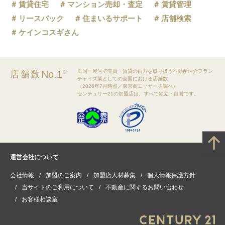
賃貸住宅
マンション売却・査定
賃貸管理
リースバック
住まいるサポート
店舗検索
ケインコスギさん
※同一屋号で売買・賃貸の両方を取り扱う不動産仲介フラン
No.1
店舗数
※
チャイズ業としての全国における店舗数
（2026年7月時点／東京商工リサーチ調べ）
センチュリー21の加盟店は、すべて独立・自営です。
運営会社について
会社情報
加盟のご案内
加盟店人材募集
個人情報保護方針
当サイトのご利用について
不動産に関するお問い合わせ
お客様相談室