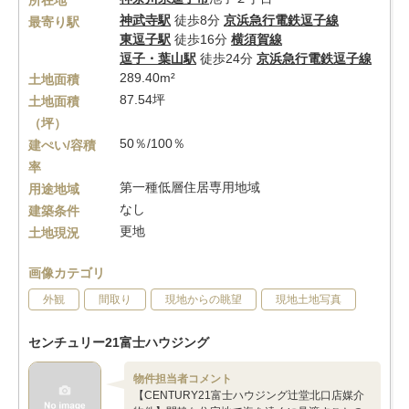
所在地
神武寺駅
徒歩8分
京浜急行電鉄逗子線
最寄り駅
東逗子駅
徒歩16分
横須賀線
逗子・葉山駅
徒歩24分
京浜急行電鉄逗子線
289.40m²
土地面積
87.54坪
土地面積
（坪）
50％/100％
建ぺい/容積
率
第一種低層住居専用地域
用途地域
なし
建築条件
更地
土地現況
画像カテゴリ
外観
間取り
現地からの眺望
現地土地写真
センチュリー21富士ハウジング
物件担当者コメント
【CENTURY21富士ハウジング辻堂北口店媒介