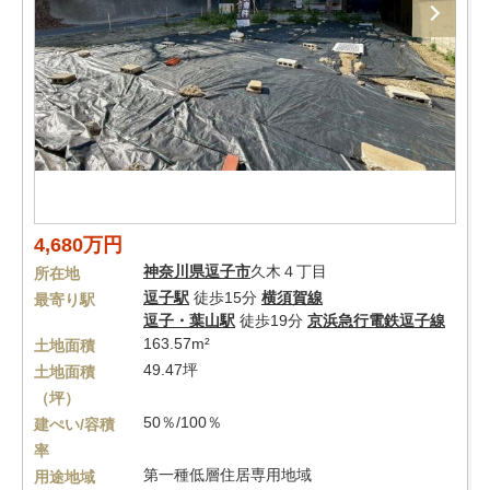
4,680万円
神奈川県
逗子市
久木４丁目
所在地
逗子駅
徒歩15分
横須賀線
最寄り駅
逗子・葉山駅
徒歩19分
京浜急行電鉄逗子線
163.57m²
土地面積
49.47坪
土地面積
（坪）
50％/100％
建ぺい/容積
率
第一種低層住居専用地域
用途地域