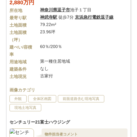
2,880万円
神奈川県
逗子市
池子１丁目
所在地
神武寺駅
徒歩7分
京浜急行電鉄逗子線
最寄り駅
79.22m²
土地面積
23.96坪
土地面積
（坪）
60％/200％
建ぺい/容積
率
第一種住居地域
用途地域
なし
建築条件
古家付
土地現況
画像カテゴリ
外観
全体区画図
前面道路含む現地写真
現地土地写真
センチュリー21富士ハウジング
物件担当者コメント