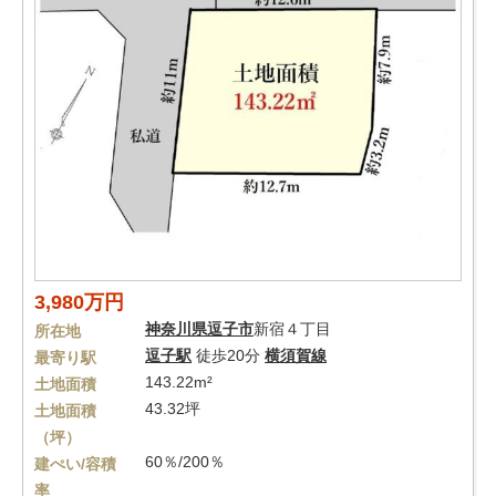
3,980万円
神奈川県
逗子市
新宿４丁目
所在地
逗子駅
徒歩20分
横須賀線
最寄り駅
143.22m²
土地面積
43.32坪
土地面積
（坪）
60％/200％
建ぺい/容積
率