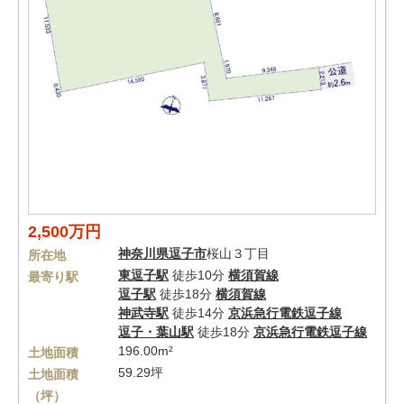
2,500万円
神奈川県
逗子市
桜山３丁目
所在地
東逗子駅
徒歩10分
横須賀線
最寄り駅
逗子駅
徒歩18分
横須賀線
神武寺駅
徒歩14分
京浜急行電鉄逗子線
逗子・葉山駅
徒歩18分
京浜急行電鉄逗子線
196.00m²
土地面積
59.29坪
土地面積
（坪）