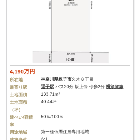
4,190万円
神奈川県
逗子市
久木８丁目
所在地
逗子駅
バス20分 坂上停 停歩2分
横須賀線
最寄り駅
133.71m²
土地面積
40.44坪
土地面積
（坪）
50％/100％
建ぺい/容積
率
第一種低層住居専用地域
用途地域
なし
建築条件