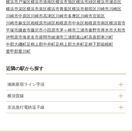
横浜市戸塚区
横浜市港南区
横浜市旭区
横浜市緑区
横浜市瀬谷区
横浜市栄区
横浜市泉区
横浜市青葉区
横浜市都筑区
川崎市川崎区
川崎市中原区
川崎市高津区
川崎市多摩区
川崎市宮前区
川崎市麻生区
相模原市緑区
相模原市中央区
相模原市南区
横須賀市
平塚市
鎌倉市
藤沢市
小田原市
茅ヶ崎市
三浦市
秦野市
厚木市
大和市
伊勢原市
海老名市
座間市
綾瀬市
三浦郡葉山町
高座郡寒川町
中郡大磯町
足柄上郡中井町
足柄上郡大井町
足柄下郡箱根町
愛甲郡愛川町
近隣の駅から探す
湘南新宿ライン宇須
横須賀線
逗子駅
京浜急行電鉄逗子線
逗子駅
神武寺駅
東逗子駅