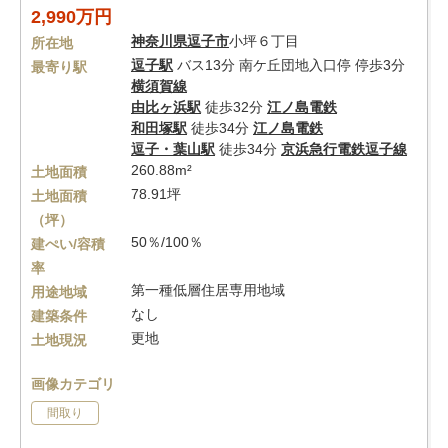
2,990万円
神奈川県
逗子市
小坪６丁目
所在地
逗子駅
バス13分 南ケ丘団地入口停 停歩3分
最寄り駅
横須賀線
由比ヶ浜駅
徒歩32分
江ノ島電鉄
和田塚駅
徒歩34分
江ノ島電鉄
逗子・葉山駅
徒歩34分
京浜急行電鉄逗子線
260.88m²
土地面積
78.91坪
土地面積
（坪）
50％/100％
建ぺい/容積
率
第一種低層住居専用地域
用途地域
なし
建築条件
更地
土地現況
画像カテゴリ
間取り