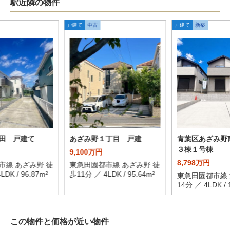
駅近隣の物件
戸建て
中古
戸建て
新築
田 戸建て
あざみ野１丁目 戸建
青葉区あざみ野
３棟１号棟
9,100万円
8,798万円
市線 あざみ野 徒
東急田園都市線 あざみ野 徒
DK / 96.87m²
歩11分 ／ 4LDK / 95.64m²
東急田園都市線 
14分 ／ 4LDK / 
この物件と価格が近い物件