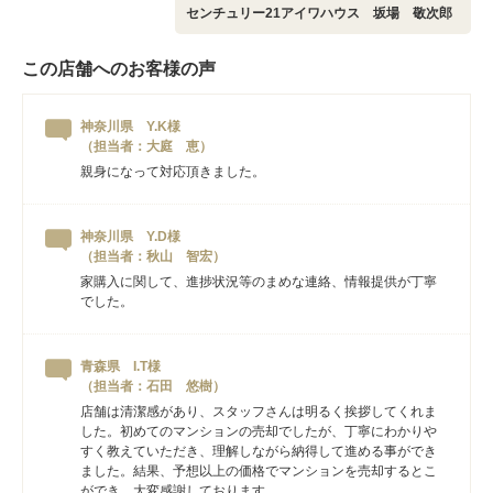
センチュリー21アイワハウス 坂場 敬次郎
この店舗へのお客様の声
神奈川県 Y.K様
（担当者：大庭 恵）
親身になって対応頂きました。
神奈川県 Y.D様
（担当者：秋山 智宏）
家購入に関して、進捗状況等のまめな連絡、情報提供が丁寧
でした。
青森県 I.T様
（担当者：石田 悠樹）
店舗は清潔感があり、スタッフさんは明るく挨拶してくれま
した。初めてのマンションの売却でしたが、丁寧にわかりや
すく教えていただき、理解しながら納得して進める事ができ
ました。結果、予想以上の価格でマンションを売却するとこ
ができ、大変感謝しております。