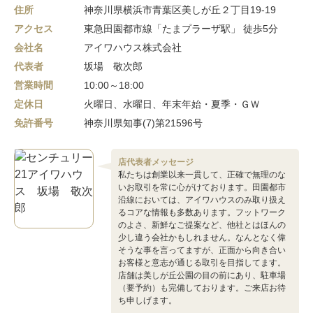
住所
神奈川県横浜市青葉区美しが丘２丁目19-19
アクセス
東急田園都市線「たまプラーザ駅」 徒歩5分
会社名
アイワハウス株式会社
代表者
坂場 敬次郎
営業時間
10:00～18:00
定休日
火曜日、水曜日、年末年始・夏季・ＧＷ
免許番号
神奈川県知事(7)第21596号
店代表者メッセージ
私たちは創業以来一貫して、正確で無理のな
いお取引を常に心がけております。田園都市
沿線においては、アイワハウスのみ取り扱え
るコアな情報も多数あります。フットワーク
のよさ、新鮮なご提案など、他社とはほんの
少し違う会社かもしれません。なんとなく偉
そうな事を言ってますが、正面から向き合い
お客様と意志が通じる取引を目指してます。
店舗は美しが丘公園の目の前にあり、駐車場
（要予約）も完備しております。ご来店お待
ち申しげます。