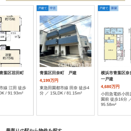
戸建て
中古
戸建て
新築
青葉区荏田町
青葉区田奈町 戸建
横浜市青葉区奈
一戸建
4,199万円
4,680万円
市線 江田 徒歩
東急田園都市線 田奈 徒歩4
K / 91.93m²
分 ／ 1SLDK / 81.15m²
小田急電鉄小田
園前 徒歩16分 ／ 
95.58m²
最寄りの駅から物件を探す