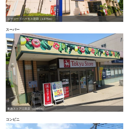
ユーコープハーモス荏田（1375m）
スーパー
東急ストア江田店（1086m）
コンビニ