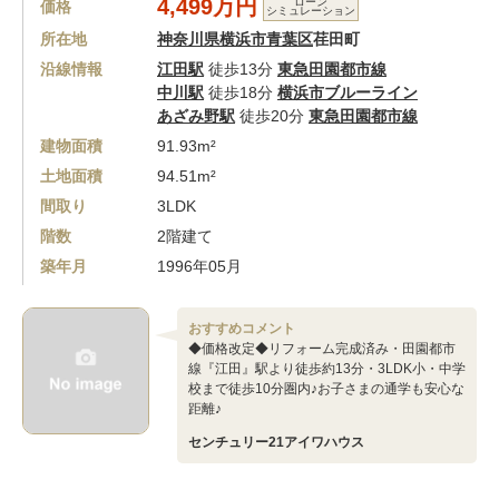
4,499万円
ローン
価格
シミュレーション
所在地
神奈川県横浜市青葉区
荏田町
沿線情報
江田駅
徒歩13分
東急田園都市線
中川駅
徒歩18分
横浜市ブルーライン
あざみ野駅
徒歩20分
東急田園都市線
建物面積
91.93m²
土地面積
94.51m²
間取り
3LDK
階数
2階建て
築年月
1996年05月
おすすめコメント
◆価格改定◆リフォーム完成済み・田園都市
線『江田』駅より徒歩約13分・3LDK小・中学
校まで徒歩10分圏内♪お子さまの通学も安心な
距離♪
センチュリー21アイワハウス