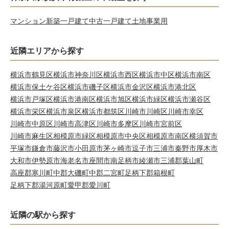
マンション
新築一戸建て
中古一戸建て
土地
事業用
近隣エリアから探す
横浜市鶴見区
横浜市神奈川区
横浜市西区
横浜市中区
横浜市南区
横浜市保土ケ谷区
横浜市磯子区
横浜市金沢区
横浜市港北区
横浜市戸塚区
横浜市港南区
横浜市旭区
横浜市緑区
横浜市瀬谷区
横浜市栄区
横浜市泉区
横浜市都筑区
川崎市川崎区
川崎市幸区
川崎市中原区
川崎市高津区
川崎市多摩区
川崎市宮前区
川崎市麻生区
相模原市緑区
相模原市中央区
相模原市南区
横須賀市
平塚市
鎌倉市
藤沢市
小田原市
茅ヶ崎市
逗子市
三浦市
秦野市
厚木市
大和市
伊勢原市
海老名市
座間市
南足柄市
綾瀬市
三浦郡葉山町
高座郡寒川町
中郡大磯町
中郡二宮町
足柄下郡箱根町
足柄下郡湯河原町
愛甲郡愛川町
近隣の駅から探す