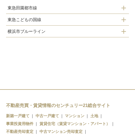
東急田園都市線
東急こどもの国線
たまプラーザ駅
横浜市ブルーライン
恩田駅
あざみ野駅
あざみ野駅
こどもの国駅
江田駅
市が尾駅
藤が丘駅
青葉台駅
田奈駅
不動産売買・賃貸情報のセンチュリー21総合サイト
新築一戸建て
中古一戸建て
マンション
土地
事業投資用物件
賃貸住宅（賃貸マンション・アパート）
不動産売却査定
中古マンション売却査定