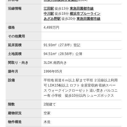
沿線情報
江田駅
徒歩13分
東急田園都市線
中川駅
徒歩18分
横浜市ブルーライン
あざみ野駅
徒歩20分
東急田園都市線
価格
4,499万円
その他費用
延床面積
91.93m²（27.8坪）登記
土地面積
94.51m²（28.58坪）公簿
間取り・向き
3LDK 南西向き
築年月
1996年05月
設備
平坦地 前道６ｍ以上 駅まで平坦 ２沿線以上利用
可 LDK15帖以上 ロフト 全居室収納 収納スペー
ス ウォークインクローゼット 追い焚き バルコニ
ー有 小学校 徒歩10分以内 シューズボックス
階数
2階建て
建物状況
空家
物件構造
木造