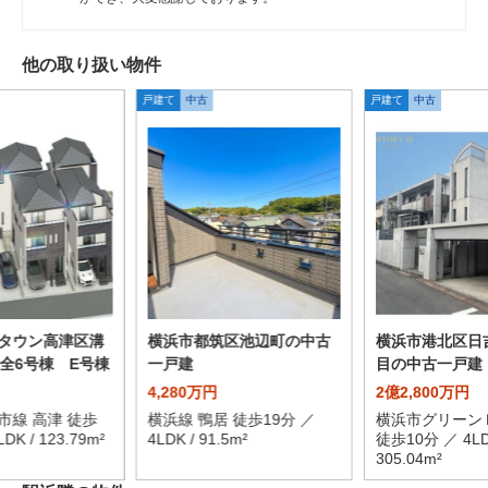
他の取り扱い物件
戸建て
中古
戸建て
中古
タウン高津区溝
横浜市都筑区池辺町の中古
横浜市港北区日
期全6号棟 E号棟
一戸建
目の中古一戸建
4,280万円
2億2,800万円
市線 高津 徒歩
横浜線 鴨居 徒歩19分 ／
横浜市グリーン
DK / 123.79m²
4LDK / 91.5m²
徒歩10分 ／ 4LD
305.04m²