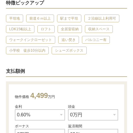
特徴ピックアップ
平坦地
前道６ｍ以上
駅まで平坦
２沿線以上利用可
LDK15帖以上
ロフト
全居室収納
収納スペース
ウォークインクローゼット
追い焚き
バルコニー有
小学校 徒歩10分以内
シューズボックス
支払額例
4,499
物件価格
万円
金利
頭金
ボーナス
返済期間