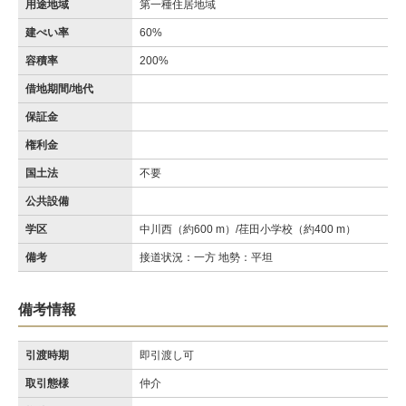
用途地域
第一種住居地域
建ぺい率
60%
容積率
200%
借地期間/地代
保証金
権利金
国土法
不要
公共設備
学区
中川西（約600 m）/荏田小学校（約400 m）
備考
接道状況：一方 地勢：平坦
備考情報
引渡時期
即引渡し可
取引態様
仲介