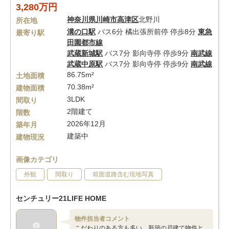
3,280万円
神奈川県
川崎市高津区
北野川
所在地
溝の口駅
バス6分 橘出張所前停 停歩8分
東急
最寄り駅
田園都市線
武蔵新城駅
バス7分 影向寺停 停歩9分
南武線
武蔵中原駅
バス7分 影向寺停 停歩9分
南武線
86.75m²
土地面積
70.38m²
建物面積
3LDK
間取り
2階建て
階数
2026年12月
築年月
建築中
建物現況
画像カテゴリ
外観
間取り
前面道路含む現地写真
センチュリー21LIFE HOME
物件担当者コメント
こだわりのある方も多い、新築の戸建て物件と