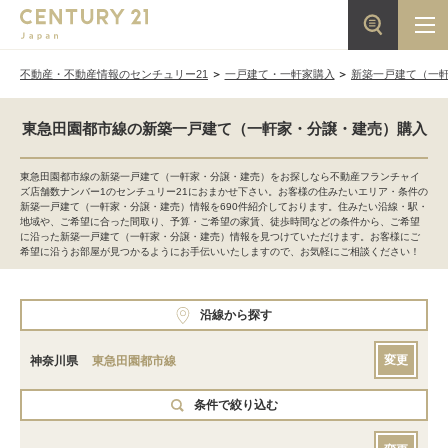
不動産・不動産情報のセンチュリー21
一戸建て・一軒家購入
新築一戸建て（一
東急田園都市線の新築一戸建て（一軒家・分譲・建売）購入
東急田園都市線の新築一戸建て（一軒家・分譲・建売）をお探しなら不動産フランチャイ
ズ店舗数ナンバー1のセンチュリー21におまかせ下さい。お客様の住みたいエリア・条件の
新築一戸建て（一軒家・分譲・建売）情報を690件紹介しております。住みたい沿線・駅・
地域や、ご希望に合った間取り、予算・ご希望の家賃、徒歩時間などの条件から、ご希望
に沿った新築一戸建て（一軒家・分譲・建売）情報を見つけていただけます。お客様にご
希望に沿うお部屋が見つかるようにお手伝いいたしますので、お気軽にご相談ください！
沿線から探す
変更
神奈川県
東急田園都市線
条件で絞り込む