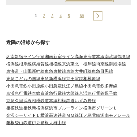
1
2
3
4
5
…
69
近隣の沿線から探す
湘南新宿ライン宇須
湘南新宿ライン高海
東海道本線
南武線
鶴見線
横浜線
根岸線
横須賀線
相模線
京浜東北・根岸線
埼京線
御殿場線
東海道・山陽新幹線
東急東横線
東急大井町線
東急目黒線
東急こどもの国線
東急新横浜線
京王電鉄相模原線
小田急電鉄小田原線
小田急電鉄江ノ島線
小田急電鉄多摩線
京浜急行電鉄本線
京浜急行電鉄大師線
京浜急行電鉄逗子線
京急久里浜線
相模鉄道本線
相模鉄道いずみ野線
相模鉄道相鉄新横浜
横浜市ブルーライン
横浜市グリーンＬ
金沢シーサイドＬ
横浜高速鉄道ＭＭ線
江ノ島電鉄
湘南モノレール
箱根登山鉄道
伊豆箱根大雄山線