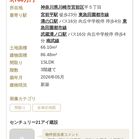
神奈川県
川崎市宮前区
平５丁目
所在地
宮前平駅
徒歩23分
東急田園都市線
最寄り駅
溝の口駅
バス16分 向丘中学校停 停歩4分
東
急田園都市線
武蔵溝ノ口駅
バス16分 向丘中学校停 停歩4
分
南武線
66.10m²
土地面積
86.48m²
建物面積
1SLDK
間取り
3階建て
階数
2026年05月
築年月
新築
建物現況
画像カテゴリ
間取り
全体区画図
センチュリー21アイ建設
物件担当者コメント