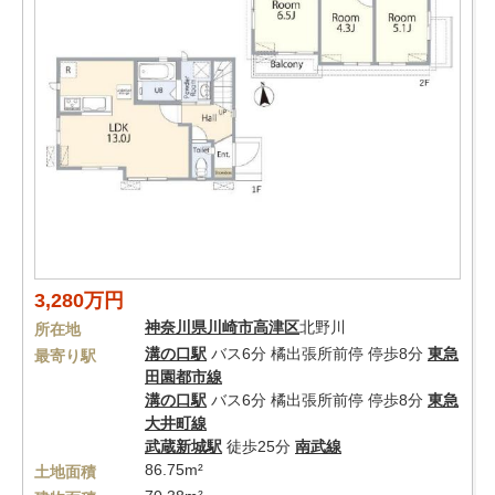
3,280万円
神奈川県
川崎市高津区
北野川
所在地
溝の口駅
バス6分 橘出張所前停 停歩8分
東急
最寄り駅
田園都市線
溝の口駅
バス6分 橘出張所前停 停歩8分
東急
大井町線
武蔵新城駅
徒歩25分
南武線
86.75m²
土地面積