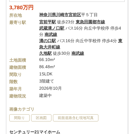
3,780万円
神奈川県
川崎市宮前区
平５丁目
所在地
宮前平駅
徒歩23分
東急田園都市線
最寄り駅
武蔵溝ノ口駅
バス16分 向丘中学校停 停歩4
分
南武線
溝の口駅
バス16分 向丘中学校停 停歩4分
東
急大井町線
久地駅
徒歩30分
南武線
66.10m²
土地面積
86.48m²
建物面積
1SLDK
間取り
3階建て
階数
2026年10月
築年月
建築中
建物現況
画像カテゴリ
間取り
区画図
前面道路含む現地写真
センチュリー21マイホーム