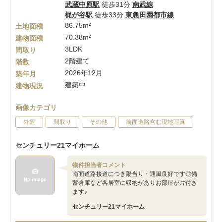
武蔵中原駅
徒歩31分
南武線
梶が谷駅
徒歩33分
東急田園都市線
86.75m²
土地面積
70.38m²
建物面積
3LDK
間取り
2階建て
階数
2026年12月
築年月
建築中
建物現況
画像カテゴリ
外観
間取り
その他
前面道路含む現地写真
センチュリー21マイホーム
物件担当者コメント
南面道路接道につき陽当り・通風良好です◎備
蓄倉庫など各居室に収納がありお部屋が片付き
ます♪
センチュリー21マイホーム