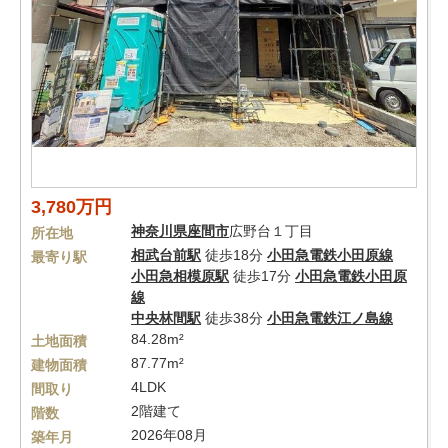
3,780万円
神奈川県
座間市
広野台１丁目
所在地
相武台前駅
徒歩18分
小田急電鉄小田原線
最寄り駅
小田急相模原駅
徒歩17分
小田急電鉄小田原
線
中央林間駅
徒歩38分
小田急電鉄江ノ島線
84.28m²
土地面積
87.77m²
建物面積
4LDK
間取り
2階建て
階数
2026年08月
築年月