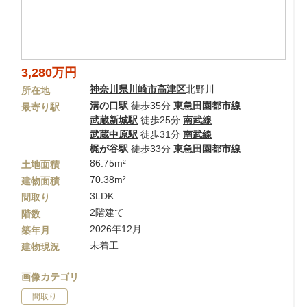
3,280万円
神奈川県
川崎市高津区
北野川
所在地
溝の口駅
徒歩35分
東急田園都市線
最寄り駅
武蔵新城駅
徒歩25分
南武線
武蔵中原駅
徒歩31分
南武線
梶が谷駅
徒歩33分
東急田園都市線
86.75m²
土地面積
70.38m²
建物面積
3LDK
間取り
2階建て
階数
2026年12月
築年月
未着工
建物現況
画像カテゴリ
間取り