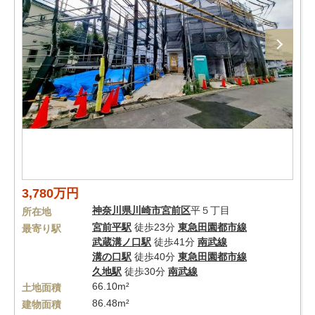
3,780万円
神奈川県
川崎市宮前区
平５丁目
所在地
宮前平駅
徒歩23分
東急田園都市線
最寄り駅
武蔵溝ノ口駅
徒歩41分
南武線
溝の口駅
徒歩40分
東急田園都市線
久地駅
徒歩30分
南武線
66.10m²
土地面積
86.48m²
建物面積