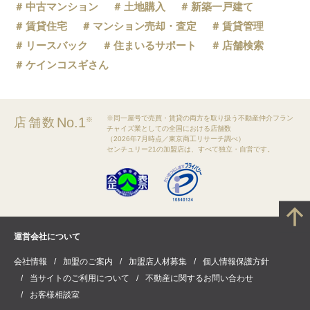
中古マンション
土地購入
新築一戸建て
賃貸住宅
マンション売却・査定
賃貸管理
リースバック
住まいるサポート
店舗検索
ケインコスギさん
※同一屋号で売買・賃貸の両方を取り扱う不動産仲介フラン
No.1
店舗数
※
チャイズ業としての全国における店舗数
（2026年7月時点／東京商工リサーチ調べ）
センチュリー21の加盟店は、すべて独立・自営です。
運営会社について
会社情報
加盟のご案内
加盟店人材募集
個人情報保護方針
当サイトのご利用について
不動産に関するお問い合わせ
お客様相談室