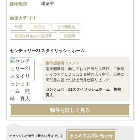
建築中
建物現況
画像カテゴリ
外観
間取り
その他現地
前面道路含む現地写真
区画図
センチュリー21スタイリッシュホーム
物件担当者コメント
南東側道路に面しており日当たり良好。ご家族
とくつろぐＬＤＫは１８帖の広々空間。天井に
高低差を設けた折上天井仕様リビング。
センチュリー21スタイリッシュホーム 熊崎
真人
物件を詳しく見る
まとめてお問い合わせ
チェックした物件（最大10件まで）を