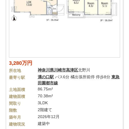
3,280万円
神奈川県
川崎市高津区
北野川
所在地
溝の口駅
バス6分 橘出張所前停 停歩8分
東急
最寄り駅
田園都市線
86.75m²
土地面積
70.38m²
建物面積
3LDK
間取り
2階建て
階数
2026年12月
築年月
建築中
建物現況