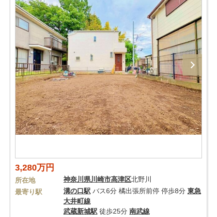
3,280万円
神奈川県
川崎市高津区
北野川
所在地
溝の口駅
バス6分 橘出張所前停 停歩8分
東急
最寄り駅
大井町線
武蔵新城駅
徒歩25分
南武線