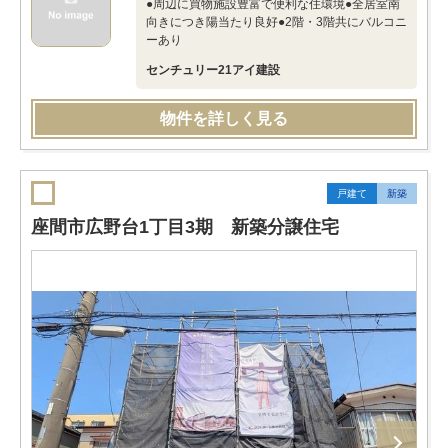
●周辺に買物施設豊富で便利な住環境●全居室南
向きにつき陽当たり良好●2階・3階共にバルコニ
ーあり
センチュリー21アイ建設
物件を詳しく見る
戸建て
新築
座間市広野台1丁目3期 新築分譲住宅