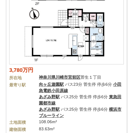
3,780万円
神奈川県
川崎市宮前区
菅生１丁目
所在地
向ヶ丘遊園駅
バス23分 菅生停 停歩6分
小田
最寄り駅
急電鉄小田原線
あざみ野駅
バス25分 菅生停 停歩6分
東急田
園都市線
あざみ野駅
バス25分 菅生停 停歩6分
横浜市
ブルーライン
108.06m²
土地面積
83.63m²
建物面積