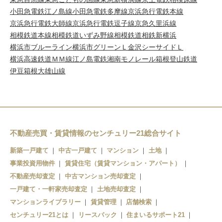
小田急電鉄江ノ島線
小田急電鉄多摩線
京浜急行電鉄本線
京浜急行電鉄大師線
京浜急行電鉄逗子線
京急久里浜線
相模鉄道本線
相模鉄道いずみ野線
相模鉄道相鉄新横浜
横浜市ブルーライン
横浜市グリーンＬ
金沢シーサイドＬ
横浜高速鉄道ＭＭ線
江ノ島電鉄
湘南モノレール
箱根登山鉄道
伊豆箱根大雄山線
不動産売買・賃貸情報のセンチュリー21総合サイト
新築一戸建て
中古一戸建て
マンション
土地
事業投資用物件
賃貸住宅（賃貸マンション・アパート）
不動産売却査定
中古マンション売却査定
一戸建て・一軒家売却査定
土地売却査定
マンションライブラリー
賃貸管理
店舗検索
センチュリー21とは
リースバック
住まいるサポート21