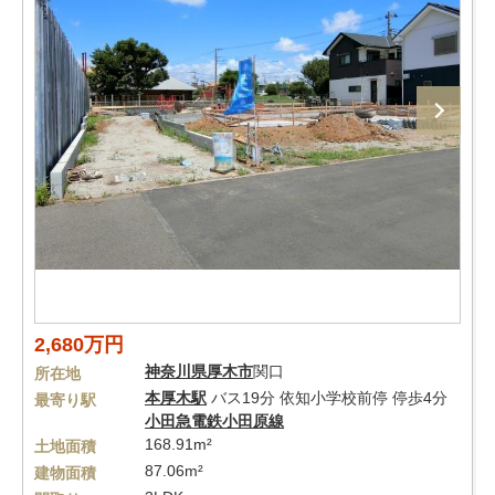
2,680万円
神奈川県
厚木市
関口
所在地
本厚木駅
バス19分 依知小学校前停 停歩4分
最寄り駅
小田急電鉄小田原線
168.91m²
土地面積
87.06m²
建物面積