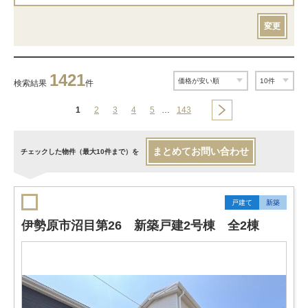
変更
1421
検索結果
件
1
2
3
4
5
…
143
まとめてお問い合わせ
チェックした物件（最大10件まで）を
戸建て
新築
伊勢原市沼目第26 新築戸建2号棟 全2棟