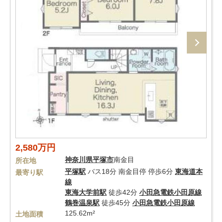
2,580万円
神奈川県
平塚市
南金目
所在地
平塚駅
バス18分 南金目停 停歩6分
東海道本
最寄り駅
線
東海大学前駅
徒歩42分
小田急電鉄小田原線
鶴巻温泉駅
徒歩45分
小田急電鉄小田原線
125.62m²
土地面積