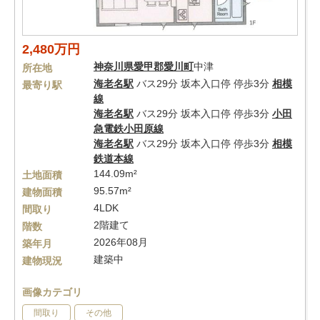
2,480万円
神奈川県
愛甲郡愛川町
中津
所在地
海老名駅
バス29分 坂本入口停 停歩3分
相模
最寄り駅
線
海老名駅
バス29分 坂本入口停 停歩3分
小田
急電鉄小田原線
海老名駅
バス29分 坂本入口停 停歩3分
相模
鉄道本線
144.09m²
土地面積
95.57m²
建物面積
4LDK
間取り
2階建て
階数
2026年08月
築年月
建築中
建物現況
画像カテゴリ
間取り
その他