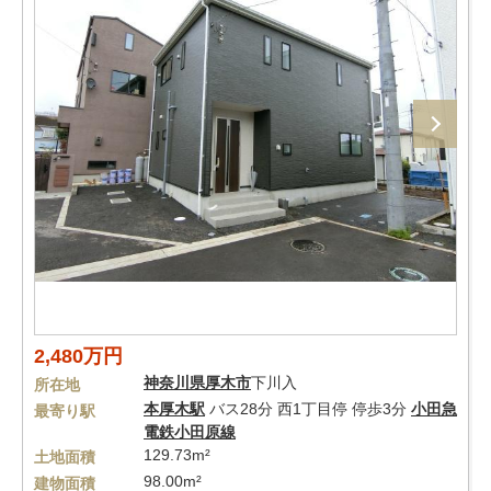
2,480万円
神奈川県
厚木市
下川入
所在地
本厚木駅
バス28分 西1丁目停 停歩3分
小田急
最寄り駅
電鉄小田原線
129.73m²
土地面積
98.00m²
建物面積