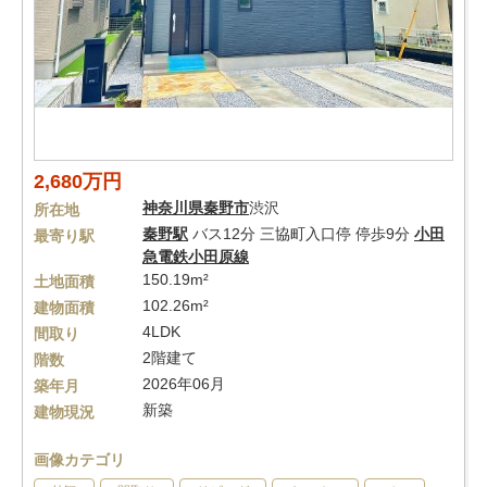
2,680万円
神奈川県
秦野市
渋沢
所在地
秦野駅
バス12分 三協町入口停 停歩9分
小田
最寄り駅
急電鉄小田原線
150.19m²
土地面積
102.26m²
建物面積
4LDK
間取り
2階建て
階数
2026年06月
築年月
新築
建物現況
画像カテゴリ