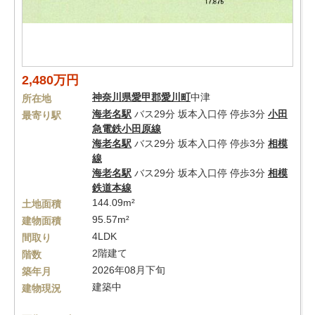
2,480万円
神奈川県
愛甲郡愛川町
中津
所在地
海老名駅
バス29分 坂本入口停 停歩3分
小田
最寄り駅
急電鉄小田原線
海老名駅
バス29分 坂本入口停 停歩3分
相模
線
海老名駅
バス29分 坂本入口停 停歩3分
相模
鉄道本線
144.09m²
土地面積
95.57m²
建物面積
4LDK
間取り
2階建て
階数
2026年08月下旬
築年月
建築中
建物現況