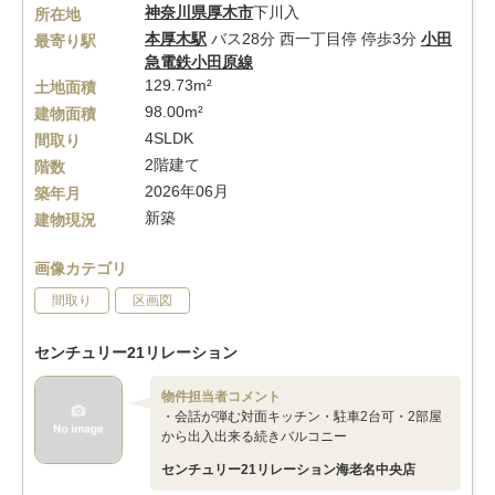
神奈川県
厚木市
下川入
所在地
本厚木駅
バス28分 西一丁目停 停歩3分
小田
最寄り駅
急電鉄小田原線
129.73m²
土地面積
98.00m²
建物面積
4SLDK
間取り
2階建て
階数
2026年06月
築年月
新築
建物現況
画像カテゴリ
間取り
区画図
センチュリー21リレーション
物件担当者コメント
・会話が弾む対面キッチン・駐車2台可・2部屋
から出入出来る続きバルコニー
センチュリー21リレーション海老名中央店