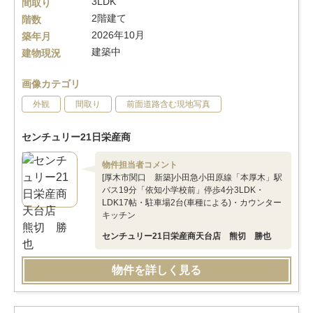
3LDK
間取り
2階建て
階数
2026年10月
築年月
建築中
建物現況
画像カテゴリ
外観
間取り
前面道路含む現地写真
センチュリー21日栄産商
物件担当者コメント
[厚木市関口 新築]小田急小田原線「本厚木」駅
バス19分「依知小学校前」停歩4分3LDK・
LDK17帖・駐車場2台(車種による)・カウンター
キッチン
センチュリー21日栄産商天台店 熊切 勝也
物件を詳しく見る