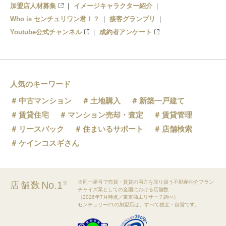
加盟店人材募集
イメージキャラクター紹介
Who is センチュリワン君！？
接客グランプリ
Youtube公式チャンネル
成約者アンケート
人気のキーワード
中古マンション
土地購入
新築一戸建て
賃貸住宅
マンション売却・査定
賃貸管理
リースバック
住まいるサポート
店舗検索
ケインコスギさん
※同一屋号で売買・賃貸の両方を取り扱う不動産仲介フラン
No.1
店舗数
※
チャイズ業としての全国における店舗数
（2026年7月時点／東京商工リサーチ調べ）
センチュリー21の加盟店は、すべて独立・自営です。