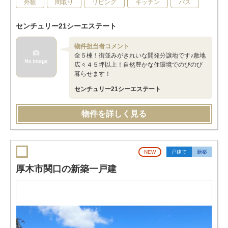
外観
間取り
リビング
キッチン
バス
センチュリー21シーエステート
物件担当者コメント
全５棟！街並みがきれいな開発分譲地です♪敷地
広々４５坪以上！自然豊かな住環境でのびのび
暮らせます！
センチュリー21シーエステート
物件を詳しく見る
NEW
戸建て
新築
厚木市関口の新築一戸建