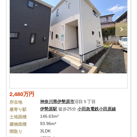
2,480万円
神奈川県
伊勢原市
沼目５丁目
所在地
伊勢原駅
徒歩25分
小田急電鉄小田原線
最寄り駅
146.63m²
土地面積
93.96m²
建物面積
3LDK
間取り