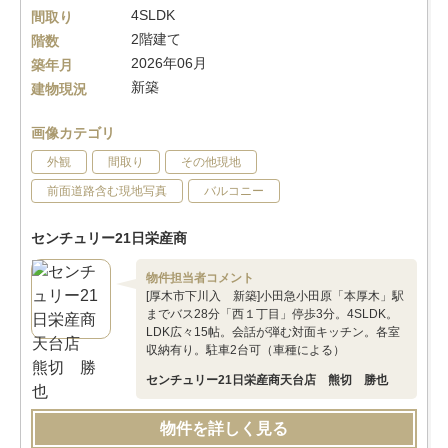
4SLDK
間取り
2階建て
階数
2026年06月
築年月
新築
建物現況
画像カテゴリ
外観
間取り
その他現地
前面道路含む現地写真
バルコニー
センチュリー21日栄産商
物件担当者コメント
[厚木市下川入 新築]小田急小田原「本厚木」駅
までバス28分「西１丁目」停歩3分。4SLDK。
LDK広々15帖。会話が弾む対面キッチン。各室
収納有り。駐車2台可（車種による）
センチュリー21日栄産商天台店 熊切 勝也
物件を詳しく見る