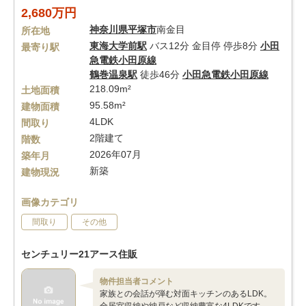
2,680万円
神奈川県
平塚市
南金目
所在地
東海大学前駅
バス12分 金目停 停歩8分
小田
最寄り駅
急電鉄小田原線
鶴巻温泉駅
徒歩46分
小田急電鉄小田原線
218.09m²
土地面積
95.58m²
建物面積
4LDK
間取り
2階建て
階数
2026年07月
築年月
新築
建物現況
画像カテゴリ
間取り
その他
センチュリー21アース住販
物件担当者コメント
家族との会話が弾む対面キッチンのあるLDK。