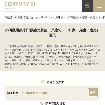
不動産・不動産情報のセンチュリー21
一戸建て・一軒家購入
新築一戸建て（一
小田急電鉄小田原線の新築一戸建て（一軒家・分譲・建売）
購入
小田急電鉄小田原線の新築一戸建て（一軒家・分譲・建売）をお探しなら不動産フランチ
ャイズ店舗数ナンバー1のセンチュリー21におまかせ下さい。お客様の住みたいエリア・条
件の新築一戸建て（一軒家・分譲・建売）情報を1421件紹介しております。住みたい沿
線・駅・地域や、ご希望に合った間取り、予算・ご希望の家賃、徒歩時間などの条件か
ら、ご希望に沿った新築一戸建て（一軒家・分譲・建売）情報を見つけていただけます。
お客様にご希望に沿うお部屋が見つかるようにお手伝いいたしますので、お気軽にご相談
ください！
沿線から探す
変更
神奈川県
小田急電鉄小田原線
条件で絞り込む