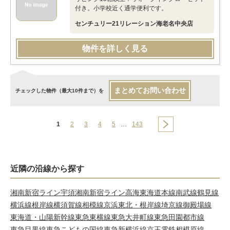
付き。小学校近く通学便利です。
センチュリー21リレーション海老名中央店
物件を詳しく見る
まとめてお問い合わせ
チェックした物件（最大10件まで）を
1
2
3
4
5
…
143
近隣の沿線から探す
湘南新宿ライン宇須
湘南新宿ライン高海
東海道本線
南武線
鶴見線
横浜線
根岸線
横須賀線
相模線
京浜東北・根岸線
埼京線
御殿場線
東海道・山陽新幹線
東急東横線
東急大井町線
東急田園都市線
東急目黒線
東急こどもの国線
東急新横浜線
京王電鉄相模原線