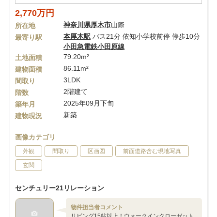
2,770万円
神奈川県
厚木市
山際
所在地
本厚木駅
バス21分 依知小学校前停 停歩10分
最寄り駅
小田急電鉄小田原線
79.20m²
土地面積
86.11m²
建物面積
3LDK
間取り
2階建て
階数
2025年09月下旬
築年月
新築
建物現況
画像カテゴリ
外観
間取り
区画図
前面道路含む現地写真
玄関
センチュリー21リレーション
物件担当者コメント
リビング15帖以上！ウォークインクローゼット