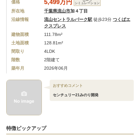
5,499万円
ローン
価格
シミュレーション
所在地
千葉県流山市
加４丁目
沿線情報
流山セントラルパーク駅
徒歩23分
つくばエ
クスプレス
建物面積
111.78m²
土地面積
128.81m²
間取り
4LDK
階数
2階建て
築年月
2026年06月
おすすめコメント
センチュリー21みのり開発
特徴ピックアップ