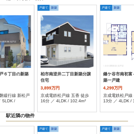
戸建て
新築
戸建て
新築
戸６丁目の新築
柏市南逆井二丁目新築分譲
鎌ケ谷市南初富
住宅
築一戸建
3,899万円
4,299万円
磐緩行線 新松戸
京成電鉄松戸線 五香 徒歩
京成電鉄松戸線 
5LDK /
16分 ／ 4LDK / 102.4m²
13分 ／ 4LDK / 
駅近隣の物件
戸建て
新築
戸建て
新築