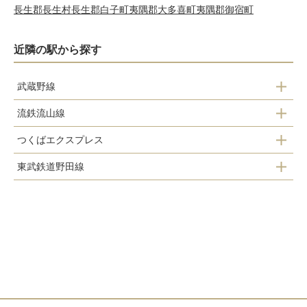
長生郡長生村
長生郡白子町
夷隅郡大多喜町
夷隅郡御宿町
近隣の駅から探す
武蔵野線
流鉄流山線
南流山駅
つくばエクスプレス
鰭ヶ崎駅
東武鉄道野田線
南流山駅
平和台駅
流山おおたかの森駅
流山セントラルパーク駅
流山駅
初石駅
流山おおたかの森駅
江戸川台駅
運河駅