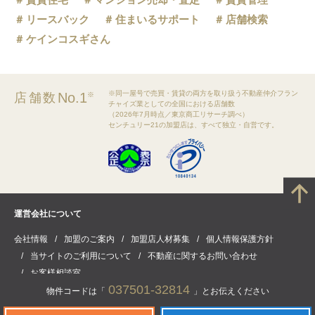
リースバック
住まいるサポート
店舗検索
ケインコスギさん
※同一屋号で売買・賃貸の両方を取り扱う不動産仲介フラン
No.1
店舗数
※
チャイズ業としての全国における店舗数
（2026年7月時点／東京商工リサーチ調べ）
センチュリー21の加盟店は、すべて独立・自営です。
運営会社について
会社情報
加盟のご案内
加盟店人材募集
個人情報保護方針
当サイトのご利用について
不動産に関するお問い合わせ
お客様相談室
037501-32814
物件コードは「
」とお伝えください