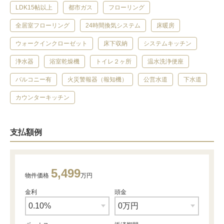
LDK15帖以上
都市ガス
フローリング
全居室フローリング
24時間換気システム
床暖房
ウォークインクローゼット
床下収納
システムキッチン
浄水器
浴室乾燥機
トイレ２ヶ所
温水洗浄便座
バルコニー有
火災警報器（報知機）
公営水道
下水道
カウンターキッチン
支払額例
5,499
物件価格
万円
金利
頭金