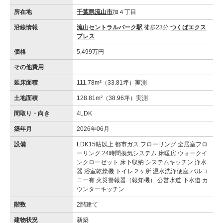
所在地
千葉県流山市
加４丁目
沿線情報
流山セントラルパーク駅
徒歩23分
つくばエクス
プレス
価格
5,499万円
その他費用
延床面積
111.78m²（33.81坪）実測
土地面積
128.81m²（38.96坪）実測
間取り・向き
4LDK
築年月
2026年06月
設備
LDK15帖以上 都市ガス フローリング 全居室フロ
ーリング 24時間換気システム 床暖房 ウォークイ
ンクローゼット 床下収納 システムキッチン 浄水
器 浴室乾燥機 トイレ２ヶ所 温水洗浄便座 バルコ
ニー有 火災警報器（報知機） 公営水道 下水道 カ
ウンターキッチン
階数
2階建て
建物状況
新築