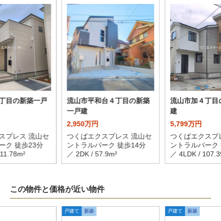
丁目の新築一戸
流山市平和台４丁目の新築
流山市加４丁目
一戸建
建
2,950万円
5,799万円
スプレス 流山セ
つくばエクスプレス 流山セ
つくばエクスプ
ーク 徒歩23分
ントラルパーク 徒歩14分
ントラルパーク 
111.78m²
／ 2DK / 57.9m²
／ 4LDK / 107.3
この物件と価格が近い物件
戸建て
新築
戸建て
新築