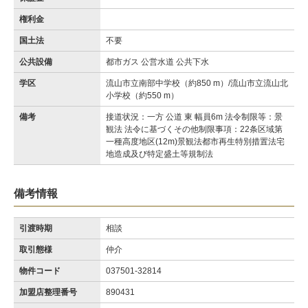
権利金
国土法
不要
公共設備
都市ガス 公営水道 公共下水
学区
流山市立南部中学校（約850 m）/流山市立流山北
小学校（約550 m）
備考
接道状況：一方 公道 東 幅員6m 法令制限等：景
観法 法令に基づくその他制限事項：22条区域第
一種高度地区(12m)景観法都市再生特別措置法宅
地造成及び特定盛土等規制法
備考情報
引渡時期
相談
取引態様
仲介
物件コード
037501-32814
加盟店整理番号
890431