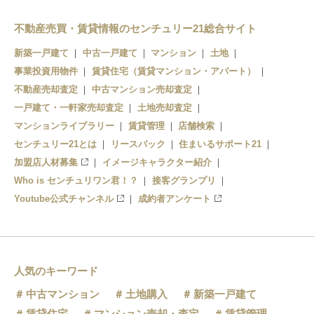
不動産売買・賃貸情報のセンチュリー21総合サイト
新築一戸建て
中古一戸建て
マンション
土地
事業投資用物件
賃貸住宅（賃貸マンション・アパート）
不動産売却査定
中古マンション売却査定
一戸建て・一軒家売却査定
土地売却査定
マンションライブラリー
賃貸管理
店舗検索
センチュリー21とは
リースバック
住まいるサポート21
加盟店人材募集
イメージキャラクター紹介
Who is センチュリワン君！？
接客グランプリ
Youtube公式チャンネル
成約者アンケート
人気のキーワード
中古マンション
土地購入
新築一戸建て
賃貸住宅
マンション売却・査定
賃貸管理