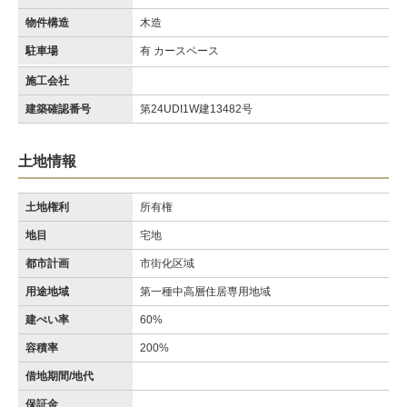
物件構造
木造
駐車場
有 カースペース
施工会社
建築確認番号
第24UDI1W建13482号
土地情報
土地権利
所有権
地目
宅地
都市計画
市街化区域
用途地域
第一種中高層住居専用地域
建ぺい率
60%
容積率
200%
借地期間/地代
保証金