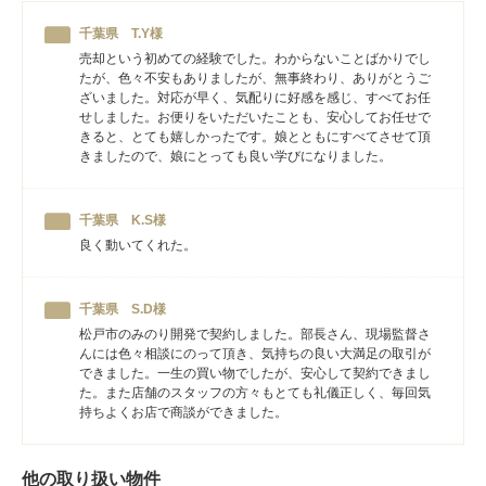
千葉県 T.Y様
売却という初めての経験でした。わからないことばかりでし
たが、色々不安もありましたが、無事終わり、ありがとうご
ざいました。対応が早く、気配りに好感を感じ、すべてお任
せしました。お便りをいただいたことも、安心してお任せで
きると、とても嬉しかったです。娘とともにすべてさせて頂
きましたので、娘にとっても良い学びになりました。
千葉県 K.S様
良く動いてくれた。
千葉県 S.D様
松戸市のみのり開発で契約しました。部長さん、現場監督さ
んには色々相談にのって頂き、気持ちの良い大満足の取引が
できました。一生の買い物でしたが、安心して契約できまし
た。また店舗のスタッフの方々もとても礼儀正しく、毎回気
持ちよくお店で商談ができました。
他の取り扱い物件