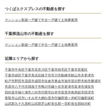
つくばエクスプレスの不動産を探す
マンション
新築一戸建て
中古一戸建て
土地
事業用
千葉県流山市の不動産を探す
マンション
新築一戸建て
中古一戸建て
土地
事業用
近隣エリアから探す
千葉市中央区
千葉市花見川区
千葉市稲毛区
千葉市若葉区
千葉市緑区
千葉市美浜区
銚子市
市川市
船橋市
館山市
木更津市
松戸市
野田市
茂原市
成田市
佐倉市
東金市
旭市
習志野市
柏市
勝浦市
市原市
八千代市
我孫子市
鴨川市
鎌ケ谷市
君津市
富津市
浦安市
四街道市
袖ケ浦市
八街市
印西市
白井市
富里市
南房総市
匝瑳市
香取市
山武市
いすみ市
大網白里市
印旛郡酒々井町
印旛郡栄町
山武郡九十九里町
山武郡芝山町
長生郡一宮町
長生郡睦沢町