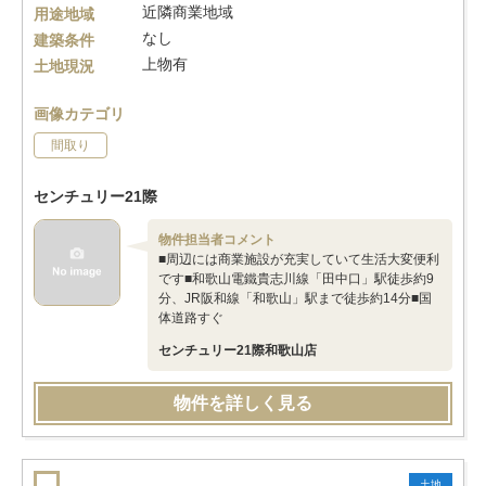
近隣商業地域
用途地域
なし
建築条件
上物有
土地現況
画像カテゴリ
間取り
センチュリー21際
物件担当者コメント
■周辺には商業施設が充実していて生活大変便利
です■和歌山電鐵貴志川線「田中口」駅徒歩約9
分、JR阪和線「和歌山」駅まで徒歩約14分■国
体道路すぐ
センチュリー21際和歌山店
物件を詳しく見る
土地