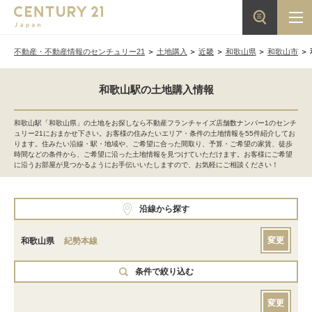
不動産・不動産情報のセンチュリー21
土地購入
近畿
和歌山県
和歌山市
和歌山駅の土地購入情報
和歌山駅「和歌山県」の土地をお探しなら不動産フランチャイズ店舗数ナンバー1のセンチ
ュリー21におまかせ下さい。お客様の住みたいエリア・条件の土地情報を55件紹介してお
ります。住みたい沿線・駅・地域や、ご希望に合った間取り、予算・ご希望の家賃、徒歩
時間などの条件から、ご希望に沿った土地情報を見つけていただけます。お客様にご希望
に沿うお部屋が見つかるようにお手伝いいたしますので、お気軽にご相談ください！
沿線から探す
変更
和歌山県
紀勢本線
条件で絞り込む
変更