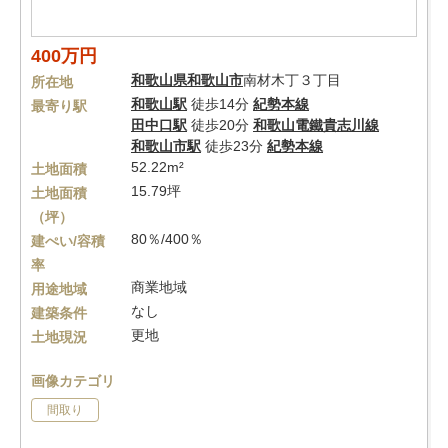
400万円
和歌山県
和歌山市
南材木丁３丁目
所在地
和歌山駅
徒歩14分
紀勢本線
最寄り駅
田中口駅
徒歩20分
和歌山電鐵貴志川線
和歌山市駅
徒歩23分
紀勢本線
52.22m²
土地面積
15.79坪
土地面積
（坪）
80％/400％
建ぺい/容積
率
商業地域
用途地域
なし
建築条件
更地
土地現況
画像カテゴリ
間取り