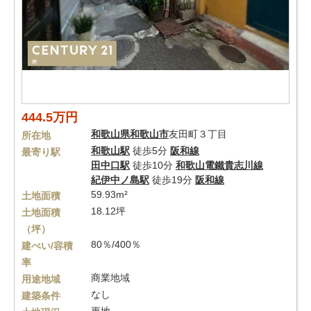
444.5万円
和歌山県
和歌山市
友田町３丁目
所在地
和歌山駅
徒歩5分
阪和線
最寄り駅
田中口駅
徒歩10分
和歌山電鐵貴志川線
紀伊中ノ島駅
徒歩19分
阪和線
59.93m²
土地面積
18.12坪
土地面積
（坪）
80％/400％
建ぺい/容積
率
商業地域
用途地域
なし
建築条件