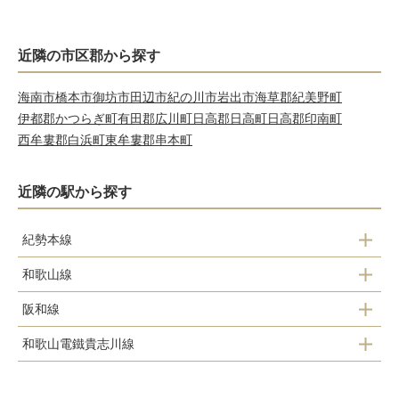
近隣の市区郡から探す
海南市
橋本市
御坊市
田辺市
紀の川市
岩出市
海草郡紀美野町
伊都郡かつらぎ町
有田郡広川町
日高郡日高町
日高郡印南町
西牟婁郡白浜町
東牟婁郡串本町
近隣の駅から探す
紀勢本線
和歌山線
黒江
阪和線
布施屋
紀三井寺
和歌山電鐵貴志川線
紀伊
千旦
宮前
和歌山
和歌山
六十谷
田井ノ瀬