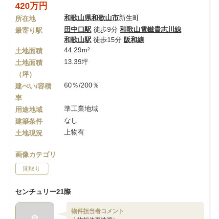
420万円
和歌山県
和歌山市
新生町
所在地
田中口駅
徒歩9分
和歌山電鐵貴志川線
最寄り駅
和歌山駅
徒歩15分
阪和線
44.29m²
土地面積
13.39坪
土地面積
（坪）
60％/200％
建ぺい/容積
率
準工業地域
用途地域
なし
建築条件
上物有
土地現況
画像カテゴリ
間取り
センチュリー21際
物件担当者コメント