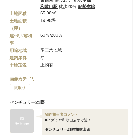
宮前駅
徒歩17分
紀勢本線
和歌山駅
徒歩20分
紀勢本線
65.98m²
土地面積
19.95坪
土地面積
（坪）
60％/200％
建ぺい/容積
率
準工業地域
用途地域
なし
建築条件
上物有
土地現況
画像カテゴリ
間取り
センチュリー21際
物件担当者コメント
■イズミヤ和歌山店すぐ近く
センチュリー21際和歌山店