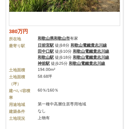
380万円
和歌山県
和歌山市
有家
所在地
日前宮駅
徒歩8分
和歌山電鐵貴志川線
最寄り駅
田中口駅
徒歩10分
和歌山電鐵貴志川線
和歌山駅
徒歩18分
和歌山電鐵貴志川線
神前駅
徒歩25分
和歌山電鐵貴志川線
194.00m²
土地面積
58.68坪
土地面積
（坪）
60％/160％
建ぺい/容積
率
第一種中高層住居専用地域
用途地域
なし
建築条件
上物有
土地現況