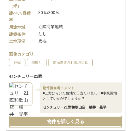
（坪）
80％/300％
建ぺい/容積
率
近隣商業地域
用途地域
なし
建築条件
更地
土地現況
画像カテゴリ
外観
間取り
前面道路含む現地写真
センチュリー21際
物件担当者コメント
■三方ひらけた角地で日当たり良し！■事業用地
としていかがでしょうか？
センチュリー21際和歌山店 横井 晃平
物件を詳しく見る