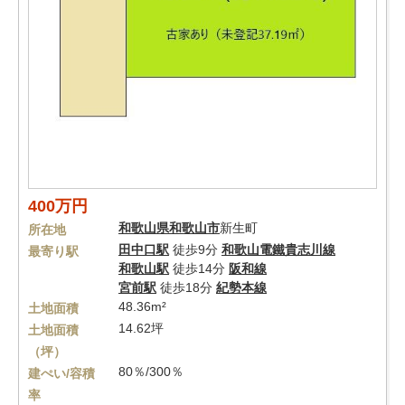
400万円
和歌山県
和歌山市
新生町
所在地
田中口駅
徒歩9分
和歌山電鐵貴志川線
最寄り駅
和歌山駅
徒歩14分
阪和線
宮前駅
徒歩18分
紀勢本線
48.36m²
土地面積
14.62坪
土地面積
（坪）
80％/300％
建ぺい/容積
率