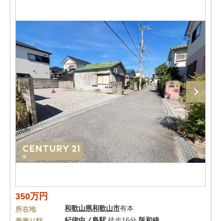
350万円
和歌山県
和歌山市
有本
所在地
紀伊中ノ島駅
徒歩16分
阪和線