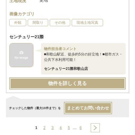
更地
土地現況
画像カテゴリ
外観
間取り
その他
現地土地写真
センチュリー21際
物件担当者コメント
■和歌山駅近、徒歩約5分の好立地！■都市ガス・
公共下水利用可能！
センチュリー21際和歌山店
物件を詳しく見る
まとめてお問い合わせ
チェックした物件（最大10件まで）を
1
2
3
4
5
…
6