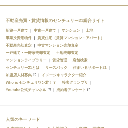
田中口
紀和
和歌山
紀伊中ノ島
日前宮
和歌山
和歌山市
不動産売買・賃貸情報のセンチュリー21総合サイト
神前
新築一戸建て
中古一戸建て
マンション
土地
事業投資用物件
賃貸住宅（賃貸マンション・アパート）
不動産売却査定
中古マンション売却査定
一戸建て・一軒家売却査定
土地売却査定
マンションライブラリー
賃貸管理
店舗検索
センチュリー21とは
リースバック
住まいるサポート21
加盟店人材募集
イメージキャラクター紹介
Who is センチュリワン君！？
接客グランプリ
Youtube公式チャンネル
成約者アンケート
人気のキーワード