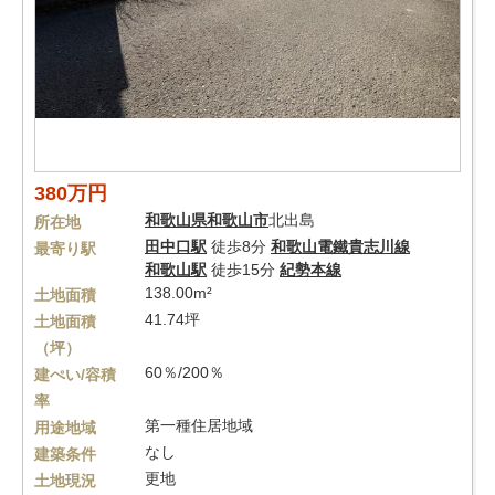
380万円
和歌山県
和歌山市
北出島
所在地
田中口駅
徒歩8分
和歌山電鐵貴志川線
最寄り駅
和歌山駅
徒歩15分
紀勢本線
138.00m²
土地面積
41.74坪
土地面積
（坪）
60％/200％
建ぺい/容積
率
第一種住居地域
用途地域
なし
建築条件
更地
土地現況