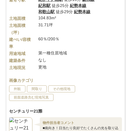
最寄り駅
紀和駅
徒歩25分
紀勢本線
和歌山駅
徒歩29分
紀勢本線
104.83m²
土地面積
31.71坪
土地面積
（坪）
60％/200％
建ぺい/容積
率
第一種住居地域
用途地域
なし
建築条件
更地
土地現況
画像カテゴリ
外観
間取り
その他現地
前面道路含む現地写真
センチュリー21際
物件担当者コメント
■南向き！日当たり良好でたくさんの光を取り込