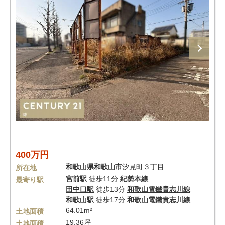
400万円
和歌山県
和歌山市
汐見町３丁目
所在地
宮前駅
徒歩11分
紀勢本線
最寄り駅
田中口駅
徒歩13分
和歌山電鐵貴志川線
和歌山駅
徒歩17分
和歌山電鐵貴志川線
64.01m²
土地面積
19.36坪
土地面積