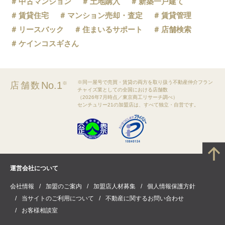
中古マンション
土地購入
新築一戸建て
賃貸住宅
マンション売却・査定
賃貸管理
リースバック
住まいるサポート
店舗検索
ケインコスギさん
※同一屋号で売買・賃貸の両方を取り扱う不動産仲介フラン
No.1
店舗数
※
チャイズ業としての全国における店舗数
（2026年7月時点／東京商工リサーチ調べ）
センチュリー21の加盟店は、すべて独立・自営です。
運営会社について
会社情報
加盟のご案内
加盟店人材募集
個人情報保護方針
当サイトのご利用について
不動産に関するお問い合わせ
お客様相談室