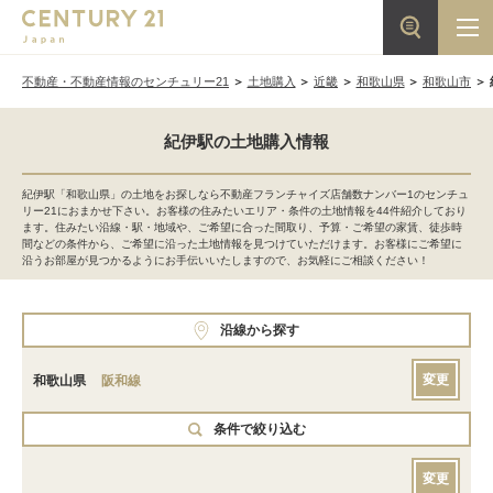
不動産・不動産情報のセンチュリー21
土地購入
近畿
和歌山県
和歌山市
紀伊駅の土地購入情報
紀伊駅「和歌山県」の土地をお探しなら不動産フランチャイズ店舗数ナンバー1のセンチュ
リー21におまかせ下さい。お客様の住みたいエリア・条件の土地情報を44件紹介しており
ます。住みたい沿線・駅・地域や、ご希望に合った間取り、予算・ご希望の家賃、徒歩時
間などの条件から、ご希望に沿った土地情報を見つけていただけます。お客様にご希望に
沿うお部屋が見つかるようにお手伝いいたしますので、お気軽にご相談ください！
沿線から探す
変更
和歌山県
阪和線
条件で絞り込む
変更