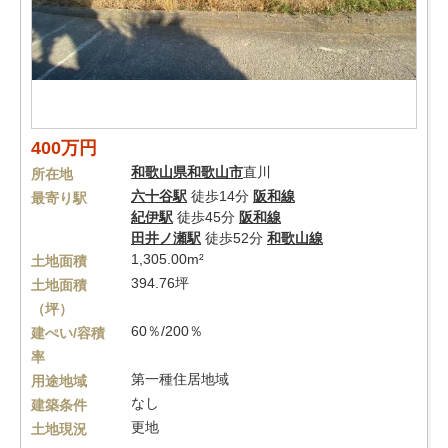
400万円
和歌山県
和歌山市
直川
所在地
六十谷駅
徒歩14分
阪和線
最寄り駅
紀伊駅
徒歩45分
阪和線
田井ノ瀬駅
徒歩52分
和歌山線
1,305.00m²
土地面積
394.76坪
土地面積
（坪）
60％/200％
建ぺい/容積
率
第一種住居地域
用途地域
なし
建築条件
更地
土地現況