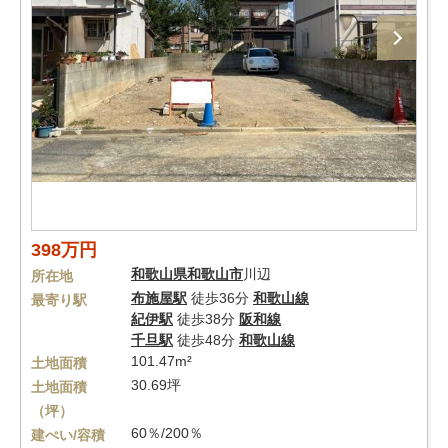
398万円
和歌山県
和歌山市
川辺
所在地
布施屋駅
徒歩36分
和歌山線
最寄り駅
紀伊駅
徒歩38分
阪和線
千旦駅
徒歩48分
和歌山線
101.47m²
土地面積
30.69坪
土地面積
（坪）
60％/200％
建ぺい/容積