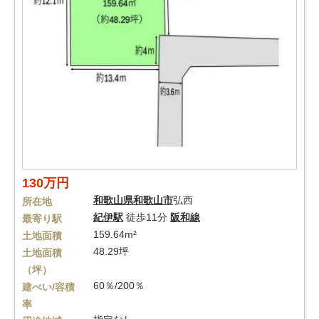
130万円
和歌山県
和歌山市
弘西
所在地
紀伊駅
徒歩11分
阪和線
最寄り駅
159.64m²
土地面積
48.29坪
土地面積
（坪）
60％/200％
建ぺい/容積
率