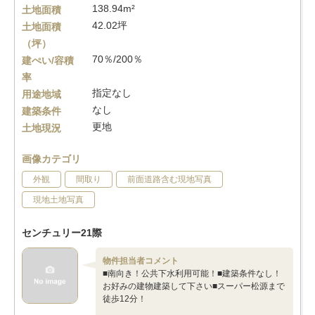
138.94m²
土地面積
42.02坪
土地面積
（坪）
70％/200％
建ぺい/容積
率
指定なし
用途地域
なし
建築条件
更地
土地現況
画像カテゴリ
外観
間取り
前面道路含む現地写真
現地土地写真
センチュリー21際
物件担当者コメント
■南向き！公共下水利用可能！■建築条件なし！
お好みの建物建築して下さい■スーパー松源まで
徒歩12分！