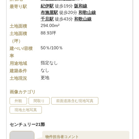
紀伊駅
徒歩19分
阪和線
最寄り駅
布施屋駅
徒歩20分
和歌山線
千旦駅
徒歩43分
和歌山線
294.00m²
土地面積
88.93坪
土地面積
（坪）
50％/100％
建ぺい/容積
率
指定なし
用途地域
なし
建築条件
更地
土地現況
画像カテゴリ
外観
間取り
前面道路含む現地写真
現地土地写真
センチュリー21際
物件担当者コメント