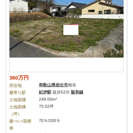
360万円
和歌山県
岩出市
相谷
所在地
紀伊駅
徒歩52分
阪和線
最寄り駅
248.00m²
土地面積
75.02坪
土地面積
（坪）
70％/200％
建ぺい/容積
率