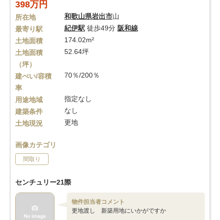
398万円
和歌山県
岩出市
山
所在地
紀伊駅
徒歩49分
阪和線
最寄り駅
174.02m²
土地面積
52.64坪
土地面積
（坪）
70％/200％
建ぺい/容積
率
指定なし
用途地域
なし
建築条件
更地
土地現況
画像カテゴリ
間取り
センチュリー21際
物件担当者コメント
更地渡し 新築用地にいかがですか