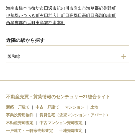
海南市
橋本市
御坊市
田辺市
紀の川市
岩出市
海草郡紀美野町
伊都郡かつらぎ町
有田郡広川町
日高郡日高町
日高郡印南町
西牟婁郡白浜町
東牟婁郡串本町
近隣の駅から探す
阪和線
紀伊
六十谷
紀伊中ノ島
和歌山
不動産売買・賃貸情報のセンチュリー21総合サイト
新築一戸建て
中古一戸建て
マンション
土地
事業投資用物件
賃貸住宅（賃貸マンション・アパート）
不動産売却査定
中古マンション売却査定
一戸建て・一軒家売却査定
土地売却査定