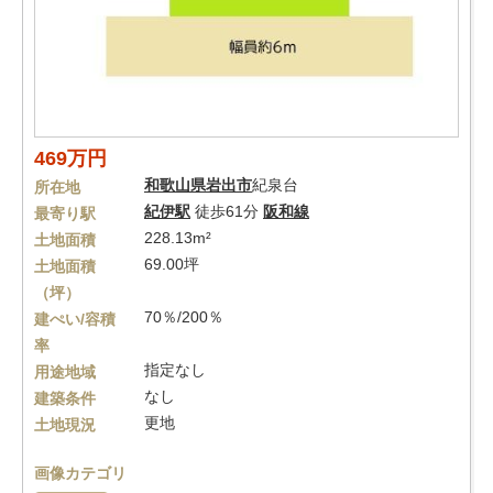
469万円
和歌山県
岩出市
紀泉台
所在地
紀伊駅
徒歩61分
阪和線
最寄り駅
228.13m²
土地面積
69.00坪
土地面積
（坪）
70％/200％
建ぺい/容積
率
指定なし
用途地域
なし
建築条件
更地
土地現況
画像カテゴリ