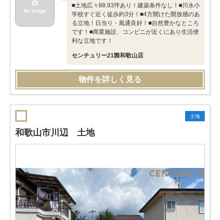
■土地広々88.93坪あり！建築条件なし！■川永小
学校すぐ近く徒歩約3分！■4方開けた開放感のあ
る立地！日当り・風通良好！■自然豊かなところ
です！■商業施設、コンビニが近くにあり生活便
利な立地です！
センチュリー21際和歌山店
物件を詳しく見る
土地
和歌山市川辺 土地