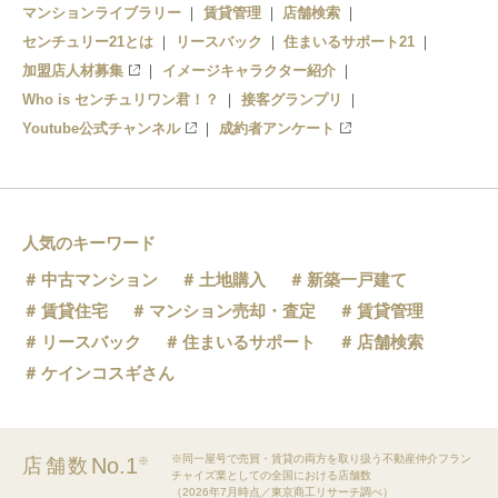
マンションライブラリー
賃貸管理
店舗検索
センチュリー21とは
リースバック
住まいるサポート21
加盟店人材募集
イメージキャラクター紹介
Who is センチュリワン君！？
接客グランプリ
Youtube公式チャンネル
成約者アンケート
人気のキーワード
中古マンション
土地購入
新築一戸建て
賃貸住宅
マンション売却・査定
賃貸管理
リースバック
住まいるサポート
店舗検索
ケインコスギさん
※同一屋号で売買・賃貸の両方を取り扱う不動産仲介フラン
No.1
店舗数
※
チャイズ業としての全国における店舗数
（2026年7月時点／東京商工リサーチ調べ）