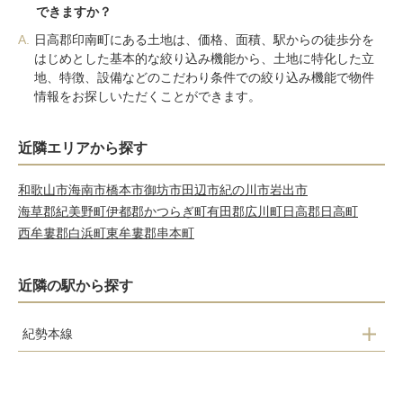
できますか？
A.
日高郡印南町にある土地は、価格、面積、駅からの徒歩分を
はじめとした基本的な絞り込み機能から、土地に特化した立
地、特徴、設備などのこだわり条件での絞り込み機能で物件
情報をお探しいただくことができます。
近隣エリアから探す
和歌山市
海南市
橋本市
御坊市
田辺市
紀の川市
岩出市
海草郡紀美野町
伊都郡かつらぎ町
有田郡広川町
日高郡日高町
西牟婁郡白浜町
東牟婁郡串本町
近隣の駅から探す
紀勢本線
切目駅