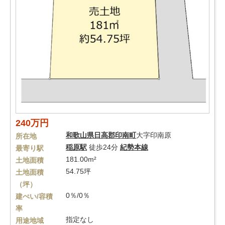
240万円
和歌山県
日高郡印南町
大字印南原
所在地
稲原駅
徒歩24分
紀勢本線
最寄り駅
181.00m²
土地面積
54.75坪
土地面積
（坪）
0％/0％
建ぺい/容積
率
指定なし
用途地域