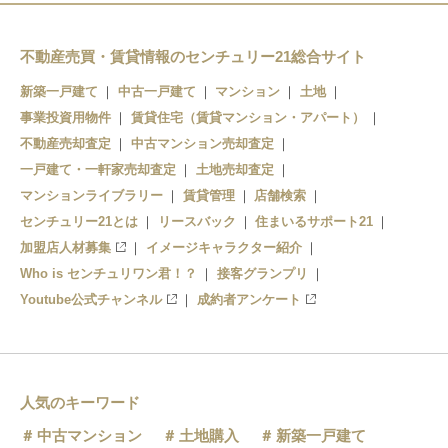
印南駅
稲原駅
不動産売買・賃貸情報のセンチュリー21総合サイト
新築一戸建て
中古一戸建て
マンション
土地
事業投資用物件
賃貸住宅（賃貸マンション・アパート）
不動産売却査定
中古マンション売却査定
一戸建て・一軒家売却査定
土地売却査定
マンションライブラリー
賃貸管理
店舗検索
センチュリー21とは
リースバック
住まいるサポート21
加盟店人材募集
イメージキャラクター紹介
Who is センチュリワン君！？
接客グランプリ
Youtube公式チャンネル
成約者アンケート
人気のキーワード
中古マンション
土地購入
新築一戸建て