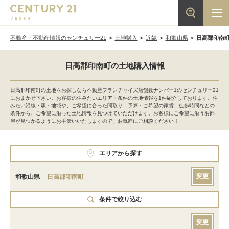
不動産・不動産情報のセンチュリー21
土地購入
近畿
和歌山県
日高郡印南
日高郡印南町の土地購入情報
日高郡印南町の土地をお探しなら不動産フランチャイズ店舗数ナンバー1のセンチュリー21
におまかせ下さい。お客様の住みたいエリア・条件の土地情報を1件紹介しております。住
みたい沿線・駅・地域や、ご希望に合った間取り、予算・ご希望の家賃、徒歩時間などの
条件から、ご希望に沿った土地情報を見つけていただけます。お客様にご希望に沿うお部
屋が見つかるようにお手伝いいたしますので、お気軽にご相談ください！
エリアから探す
変更
和歌山県
日高郡印南町
条件で絞り込む
変更