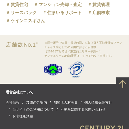
賃貸住宅
マンション売却・査定
賃貸管理
リースバック
住まいるサポート
店舗検索
ケインコスギさん
※同一屋号で売買・賃貸の両方を取り扱う不動産仲介フラン
No.1
店舗数
※
チャイズ業としての全国における店舗数
（2026年7月時点／東京商工リサーチ調べ）
センチュリー21の加盟店は、すべて独立・自営です。
運営会社について
会社情報
加盟のご案内
加盟店人材募集
個人情報保護方針
当サイトのご利用について
不動産に関するお問い合わせ
お客様相談室