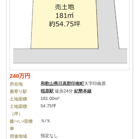
240万円
和歌山県
日高郡印南町
大字印南原
所在地
稲原駅
徒歩24分
紀勢本線
最寄り駅
181.00m²
土地面積
54.75坪
土地面積
（坪）
％/％
建ぺい/容積
率
指定なし
用途地域