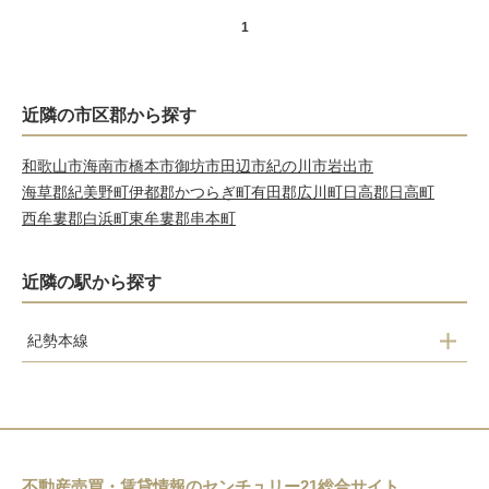
1
近隣の市区郡から探す
和歌山市
海南市
橋本市
御坊市
田辺市
紀の川市
岩出市
海草郡紀美野町
伊都郡かつらぎ町
有田郡広川町
日高郡日高町
西牟婁郡白浜町
東牟婁郡串本町
近隣の駅から探す
紀勢本線
紀三井寺
宮前
和歌山
紀和
不動産売買・賃貸情報のセンチュリー21総合サイト