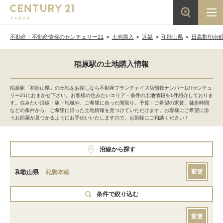
不動産・不動産情報のセンチュリー21
土地購入
近畿
和歌山県
日高郡印南
稲原駅の土地購入情報
稲原駅「和歌山県」の土地をお探しなら不動産フランチャイズ店舗数ナンバー1のセンチュ
リー21におまかせ下さい。お客様の住みたいエリア・条件の土地情報を1件紹介しておりま
す。住みたい沿線・駅・地域や、ご希望に合った間取り、予算・ご希望の家賃、徒歩時間
などの条件から、ご希望に沿った土地情報を見つけていただけます。お客様にご希望に沿
うお部屋が見つかるようにお手伝いいたしますので、お気軽にご相談ください！
沿線から探す
変更
和歌山県
紀勢本線
条件で絞り込む
変更