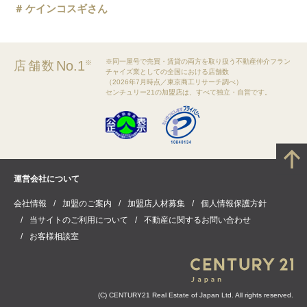
ケインコスギさん
※同一屋号で売買・賃貸の両方を取り扱う不動産仲介フラン
No.1
店舗数
※
チャイズ業としての全国における店舗数
（2026年7月時点／東京商工リサーチ調べ）
センチュリー21の加盟店は、すべて独立・自営です。
運営会社について
会社情報
加盟のご案内
加盟店人材募集
個人情報保護方針
当サイトのご利用について
不動産に関するお問い合わせ
お客様相談室
(C) CENTURY21 Real Estate of Japan Ltd. All rights reserved.