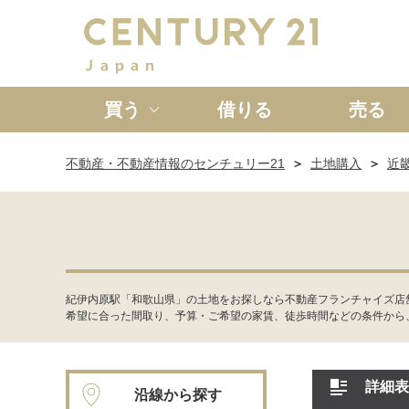
買う
借りる
売る
不動産・不動産情報のセンチュリー21
土地購入
近
新築一戸建て
中古一戸
紀伊内原駅「和歌山県」の土地をお探しなら不動産フランチャイズ店
希望に合った間取り、予算・ご希望の家賃、徒歩時間などの条件から
詳細表
沿線から探す