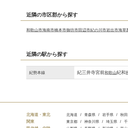
近隣の市区郡から探す
和歌山市
海南市
橋本市
御坊市
田辺市
紀の川市
岩出市
海草
近隣の駅から探す
紀三井寺
宮前
紀和
紀勢本線
和歌山
北海道・東北
北海道
青森県
岩手県
秋田
関東
東京都
神奈川県
埼玉県
千