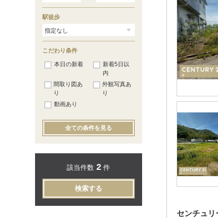
和歌山市
（87）
駅徒歩
こだわり条件
本日の新着
新着5日以
内
間取り図あ
外観写真あ
り
り
動画あり
全ての条件を見る
2
該当件数
件
検索する
センチュリ