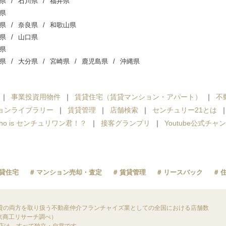
県
石川県
福井県
県
県
奈良県
和歌山県
県
山口県
県
県
大分県
宮崎県
鹿児島県
沖縄県
事業投資用物件
賃貸住宅（賃貸マンション・アパート）
不
ョンライブラリー
賃貸管理
店舗検索
センチュリー21とは
ho is センチュリワン君！？
接客グランプリ
Youtube公式チャ
貸住宅
マンション売却・査定
賃貸管理
リースバック
貸の両方を取り扱う不動産仲介フランチャイズ業としての全国における店舗数
東京商工リサーチ調べ）