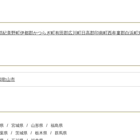
郡紀美野町
伊都郡かつらぎ町
有田郡広川町
日高郡印南町
西牟婁郡白浜町
和歌山市
県
宮城県
山形県
福島県
葉県
茨城県
栃木県
群馬県