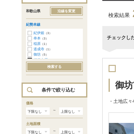
和歌山県
沿線を変更
検索結果
紀勢本線
紀伊姫
（3）
チェックし
串本
（3）
稲原
（1）
道成寺
（1）
御坊
（5）
紀伊内原
（2）
広川ビーチ
（1）
検索する
湯浅
（1）
藤並
（1）
初島
（5）
御坊
下津
（13）
条件で絞り込む
加茂郷
（16）
冷水浦
（28）
・土地広々
海南
価格
（73）
黒江
（61）
～
紀三井寺
（78）
宮前
（122）
土地面積
和歌山
（55）
紀和
（59）
～