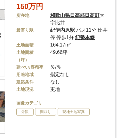
150万円
和歌山県
日高郡日高町
大
所在地
字比井
紀伊内原駅
バス11分 比井
最寄り駅
停 停歩1分
紀勢本線
164.17m²
土地面積
49.66坪
土地面積
（坪）
％/％
建ぺい/容積率
指定なし
用途地域
なし
建築条件
更地
土地現況
画像カテゴリ
外観
間取り
現地土地写真