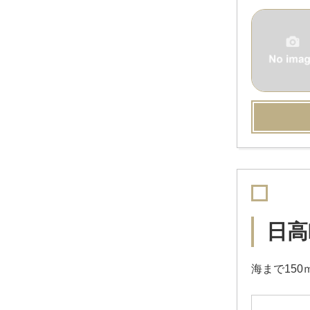
日高
海まで15