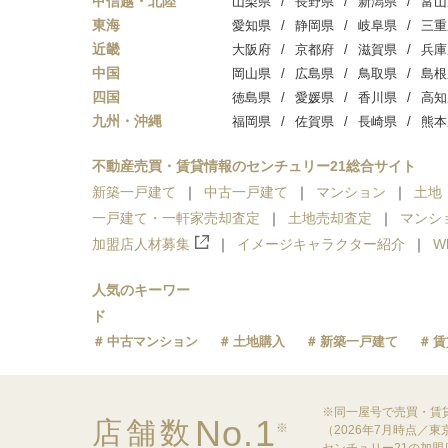
甲信越・北陸
山梨県
長野県
新潟県
富山
東海
愛知県
静岡県
岐阜県
三重
近畿
大阪府
京都府
滋賀県
兵庫
中国
岡山県
広島県
鳥取県
島根
四国
徳島県
愛媛県
香川県
高知
九州・沖縄
福岡県
佐賀県
長崎県
熊本
不動産売買・賃貸情報のセンチュリー21総合サイト
新築一戸建て
中古一戸建て
マンション
土地
一戸建て・一軒家売却査定
土地売却査定
マンシ
加盟店人材募集
イメージキャラクター紹介
W
人気のキーワー
ド
中古マンション
土地購入
新築一戸建て
賃
※同一屋号で売買・賃
No.1
店舗数
※
（2026年7月時点／