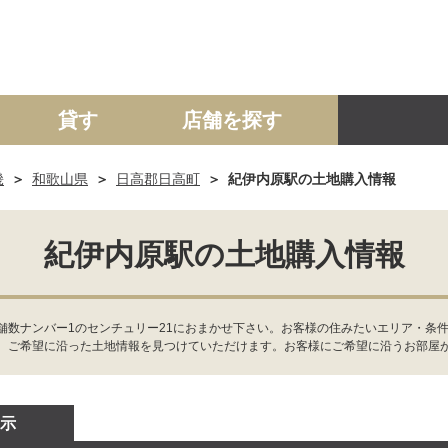
貸す
店舗を探す
畿
和歌山県
日高郡日高町
紀伊内原駅の土地購入情報
建て
マンション
土地
事業投資用
紀伊内原駅の土地購入情報
舗数ナンバー1のセンチュリー21におまかせ下さい。お客様の住みたいエリア・条
、ご希望に沿った土地情報を見つけていただけます。お客様にご希望に沿うお部屋
示