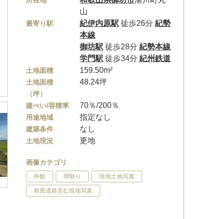
所在地
山
紀伊内原駅
徒歩26分
紀勢
最寄り駅
本線
御坊駅
徒歩28分
紀勢本線
学門駅
徒歩34分
紀州鉄道
159.50m²
土地面積
48.24坪
土地面積
（坪）
70％/200％
建ぺい/容積率
指定なし
用途地域
なし
建築条件
更地
土地現況
画像カテゴリ
外観
間取り
現地土地写真
前面道路含む現地写真