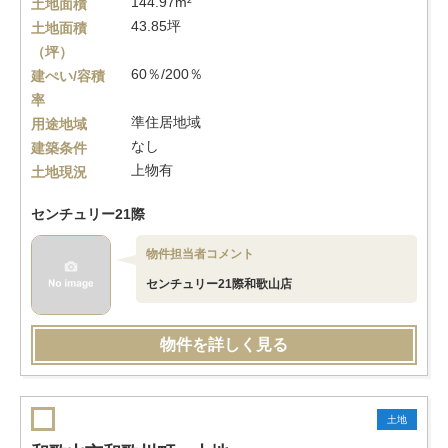
144.97m²
土地面積
43.85坪
土地面積
（坪）
60％/200％
建ぺい/容積
率
準住居地域
用途地域
なし
建築条件
上物有
土地現況
センチュリー21際
物件担当者コメント
センチュリー21際和歌山店
物件を詳しく見る
土地