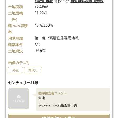
和歌山市駅
徒歩66分
南海電鉄和歌山港線
70.16m²
土地面積
21.22坪
土地面積
（坪）
40％/200％
建ぺい/容積
率
第一種中高層住居専用地域
用途地域
なし
建築条件
上物有
土地現況
画像カテゴリ
外観
間取り
センチュリー21際
物件担当者コメント
角地
センチュリー21際和歌山店