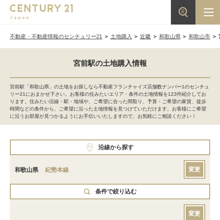
不動産・不動産情報のセンチュリー21
土地購入
近畿
和歌山県
和歌山市
宮前駅の土地購入情報
宮前駅「和歌山県」の土地をお探しなら不動産フランチャイズ店舗数ナンバー1のセンチュ
リー21におまかせ下さい。お客様の住みたいエリア・条件の土地情報を123件紹介してお
ります。住みたい沿線・駅・地域や、ご希望に合った間取り、予算・ご希望の家賃、徒歩
時間などの条件から、ご希望に沿った土地情報を見つけていただけます。お客様にご希望
に沿うお部屋が見つかるようにお手伝いいたしますので、お気軽にご相談ください！
沿線から探す
変更
和歌山県
紀勢本線
条件で絞り込む
変更