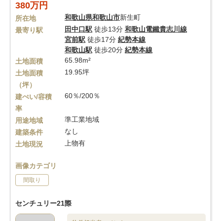
380万円
和歌山県
和歌山市
新生町
所在地
田中口駅
徒歩13分
和歌山電鐵貴志川線
最寄り駅
宮前駅
徒歩17分
紀勢本線
和歌山駅
徒歩20分
紀勢本線
65.98m²
土地面積
19.95坪
土地面積
（坪）
60％/200％
建ぺい/容積
率
準工業地域
用途地域
なし
建築条件
上物有
土地現況
画像カテゴリ
間取り
センチュリー21際