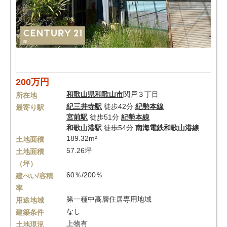
200万円
和歌山県
和歌山市
関戸３丁目
所在地
紀三井寺駅
徒歩42分
紀勢本線
最寄り駅
宮前駅
徒歩51分
紀勢本線
和歌山港駅
徒歩54分
南海電鉄和歌山港線
189.32m²
土地面積
57.26坪
土地面積
（坪）
60％/200％
建ぺい/容積
率
第一種中高層住居専用地域
用途地域
なし
建築条件
上物有
土地現況