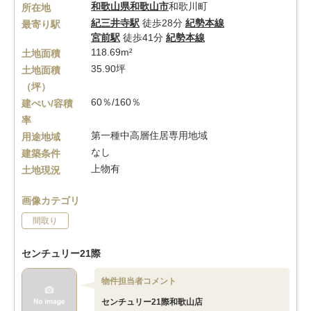
和歌山県
和歌山市
和歌川町
所在地
紀三井寺駅
徒歩28分
紀勢本線
最寄り駅
宮前駅
徒歩41分
紀勢本線
118.69m²
土地面積
35.90坪
土地面積
（坪）
60％/160％
建ぺい/容積
率
第一種中高層住居専用地域
用途地域
なし
建築条件
上物有
土地現況
画像カテゴリ
間取り
センチュリー21際
物件担当者コメント
センチュリー21際和歌山店