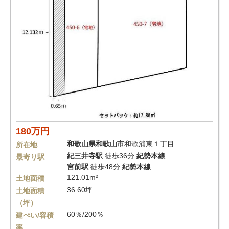
180万円
和歌山県
和歌山市
和歌浦東１丁目
所在地
紀三井寺駅
徒歩36分
紀勢本線
最寄り駅
宮前駅
徒歩48分
紀勢本線
121.01m²
土地面積
36.60坪
土地面積
（坪）
60％/200％
建ぺい/容積
率