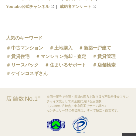
Youtube公式チャンネル
成約者アンケート
人気のキーワード
中古マンション
土地購入
新築一戸建て
賃貸住宅
マンション売却・査定
賃貸管理
リースバック
住まいるサポート
店舗検索
ケインコスギさん
※同一屋号で売買・賃貸の両方を取り扱う不動産仲介フラン
No.1
店舗数
※
チャイズ業としての全国における店舗数
（2026年7月時点／東京商工リサーチ調べ）
センチュリー21の加盟店は、すべて独立・自営です。