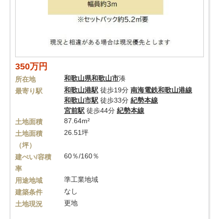
350万円
和歌山県
和歌山市
湊
所在地
和歌山港駅
徒歩19分
南海電鉄和歌山港線
最寄り駅
和歌山市駅
徒歩33分
紀勢本線
宮前駅
徒歩44分
紀勢本線
87.64m²
土地面積
26.51坪
土地面積
（坪）
60％/160％
建ぺい/容積
率
準工業地域
用途地域
なし
建築条件
更地
土地現況