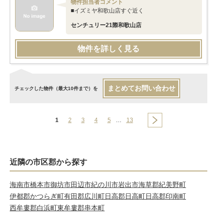
物件担当者コメント
■イズミヤ和歌山店すぐ近く
センチュリー21際和歌山店
物件を詳しく見る
まとめてお問い合わせ
チェックした物件（最大10件まで）を
1
2
3
4
5
…
13
近隣の市区郡から探す
海南市
橋本市
御坊市
田辺市
紀の川市
岩出市
海草郡紀美野町
伊都郡かつらぎ町
有田郡広川町
日高郡日高町
日高郡印南町
西牟婁郡白浜町
東牟婁郡串本町