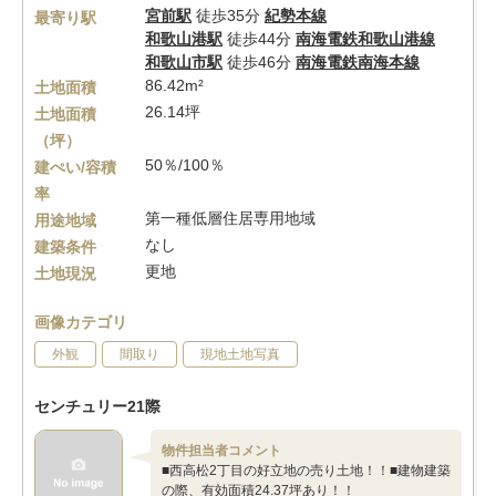
宮前駅
徒歩35分
紀勢本線
最寄り駅
和歌山港駅
徒歩44分
南海電鉄和歌山港線
和歌山市駅
徒歩46分
南海電鉄南海本線
86.42m²
土地面積
26.14坪
土地面積
（坪）
50％/100％
建ぺい/容積
率
第一種低層住居専用地域
用途地域
なし
建築条件
更地
土地現況
画像カテゴリ
外観
間取り
現地土地写真
センチュリー21際
物件担当者コメント
■西高松2丁目の好立地の売り土地！！■建物建築
の際、有効面積24.37坪あり！！