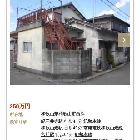
250万円
和歌山県
和歌山市
西浜
所在地
紀三井寺駅
徒歩45分
紀勢本線
最寄り駅
和歌山港駅
徒歩49分
南海電鉄和歌山港線
宮前駅
徒歩64分
紀勢本線