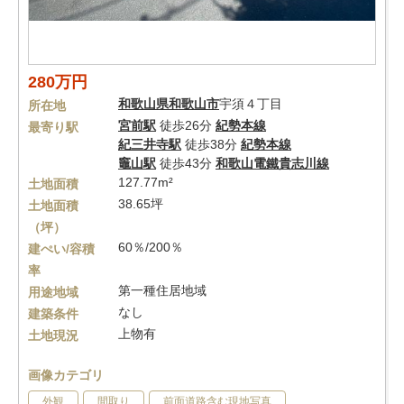
280万円
和歌山県
和歌山市
宇須４丁目
所在地
宮前駅
徒歩26分
紀勢本線
最寄り駅
紀三井寺駅
徒歩38分
紀勢本線
竈山駅
徒歩43分
和歌山電鐵貴志川線
127.77m²
土地面積
38.65坪
土地面積
（坪）
60％/200％
建ぺい/容積
率
第一種住居地域
用途地域
なし
建築条件
上物有
土地現況
画像カテゴリ
外観
間取り
前面道路含む現地写真