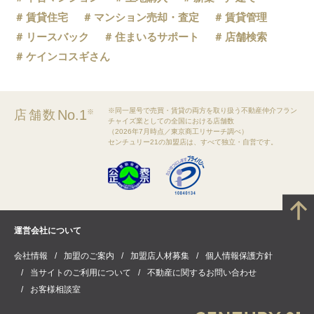
賃貸住宅
マンション売却・査定
賃貸管理
リースバック
住まいるサポート
店舗検索
ケインコスギさん
※同一屋号で売買・賃貸の両方を取り扱う不動産仲介フラン
No.1
店舗数
※
チャイズ業としての全国における店舗数
（2026年7月時点／東京商工リサーチ調べ）
センチュリー21の加盟店は、すべて独立・自営です。
運営会社について
会社情報
加盟のご案内
加盟店人材募集
個人情報保護方針
当サイトのご利用について
不動産に関するお問い合わせ
お客様相談室