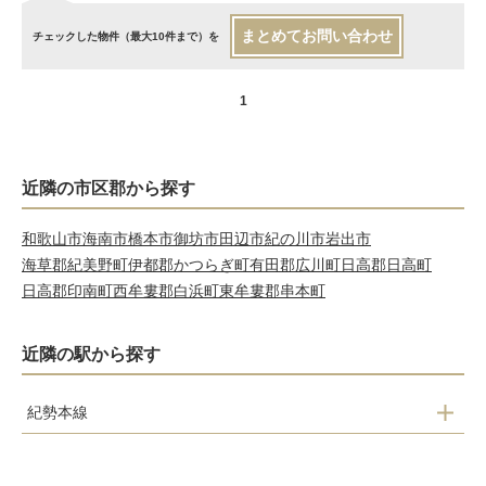
まとめてお問い合わせ
チェックした物件（最大10件まで）を
1
近隣の市区郡から探す
和歌山市
海南市
橋本市
御坊市
田辺市
紀の川市
岩出市
海草郡紀美野町
伊都郡かつらぎ町
有田郡広川町
日高郡日高町
日高郡印南町
西牟婁郡白浜町
東牟婁郡串本町
近隣の駅から探す
紀勢本線
紀三井寺
宮前