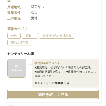
率
指定なし
用途地域
なし
建築条件
更地
土地現況
画像カテゴリ
外観
間取り
前面道路含む現地写真
現地土地写真
センチュリー21際
物件担当者コメント
■湯浅駅近！徒歩約10分！南西角地の好立地！！
■前面道路2面で広々！！■建築条件無し！自由に
建築して下さい
センチュリー21際和歌山店
物件を詳しく見る