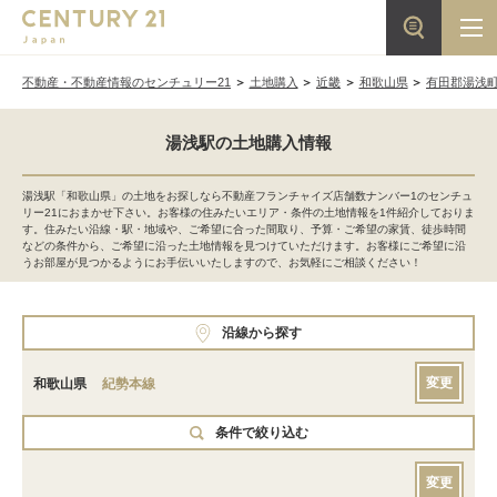
不動産・不動産情報のセンチュリー21
土地購入
近畿
和歌山県
有田郡湯浅
湯浅駅の土地購入情報
湯浅駅「和歌山県」の土地をお探しなら不動産フランチャイズ店舗数ナンバー1のセンチュ
リー21におまかせ下さい。お客様の住みたいエリア・条件の土地情報を1件紹介しておりま
す。住みたい沿線・駅・地域や、ご希望に合った間取り、予算・ご希望の家賃、徒歩時間
などの条件から、ご希望に沿った土地情報を見つけていただけます。お客様にご希望に沿
うお部屋が見つかるようにお手伝いいたしますので、お気軽にご相談ください！
沿線から探す
変更
和歌山県
紀勢本線
条件で絞り込む
変更