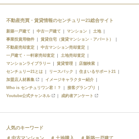
和歌山
紀和
不動産売買・賃貸情報のセンチュリー21総合サイト
和歌山市
新築一戸建て
中古一戸建て
マンション
土地
事業投資用物件
賃貸住宅（賃貸マンション・アパート）
不動産売却査定
中古マンション売却査定
一戸建て・一軒家売却査定
土地売却査定
マンションライブラリー
賃貸管理
店舗検索
センチュリー21とは
リースバック
住まいるサポート21
加盟店人材募集
イメージキャラクター紹介
Who is センチュリワン君！？
接客グランプリ
Youtube公式チャンネル
成約者アンケート
人気のキーワード
中古マンション
土地購入
新築一戸建て