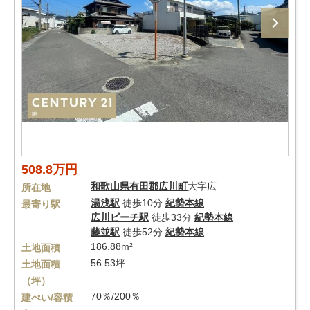
508.8万円
和歌山県
有田郡広川町
大字広
所在地
湯浅駅
徒歩10分
紀勢本線
最寄り駅
広川ビーチ駅
徒歩33分
紀勢本線
藤並駅
徒歩52分
紀勢本線
186.88m²
土地面積
56.53坪
土地面積
（坪）
70％/200％
建ぺい/容積