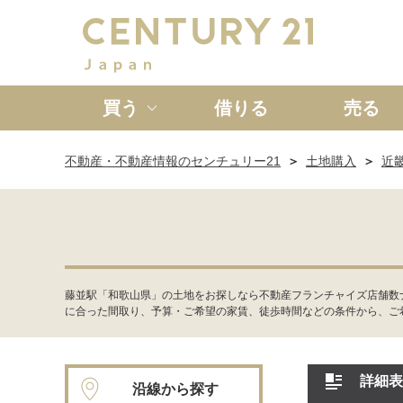
買う
借りる
売る
不動産・不動産情報のセンチュリー21
土地購入
近
新築一戸建て
中古一戸
藤並駅「和歌山県」の土地をお探しなら不動産フランチャイズ店舗数
に合った間取り、予算・ご希望の家賃、徒歩時間などの条件から、ご
詳細表
沿線から探す