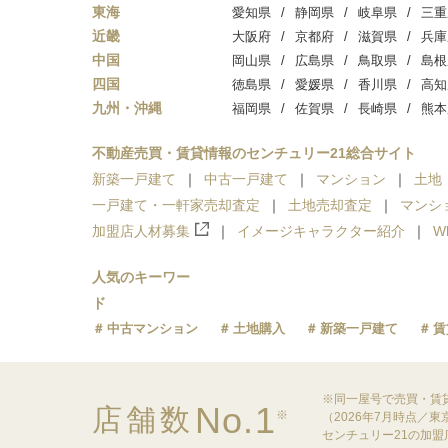
東海
愛知県
静岡県
岐阜県
三重
近畿
大阪府
京都府
滋賀県
兵庫
中国
岡山県
広島県
鳥取県
島根
四国
徳島県
愛媛県
香川県
高知
九州・沖縄
福岡県
佐賀県
長崎県
熊本
不動産売買・賃貸情報のセンチュリー21総合サイト
新築一戸建て
中古一戸建て
マンション
土地
一戸建て・一軒家売却査定
土地売却査定
マンシ
加盟店人材募集
イメージキャラクター紹介
W
人気のキーワー
ド
中古マンション
土地購入
新築一戸建て
賃
※同一屋号で売買・賃
No.1
店舗数
※
（2026年7月時点／
センチュリー21の加