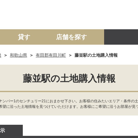
貸す
店舗を探す
畿
和歌山県
有田郡有田川町
藤並駅の土地購入情報
建て
マンション
土地
事業投資用
藤並駅の土地購入情報
ナンバー1のセンチュリー21におまかせ下さい。お客様の住みたいエリア・条件の
希望に沿った土地情報を見つけていただけます。お客様にご希望に沿うお部屋が見
示