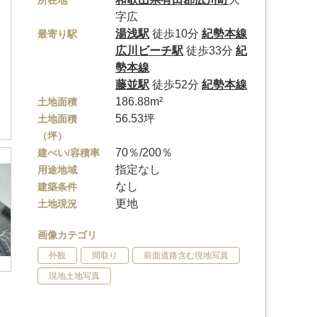
所在地
字広
湯浅駅
徒歩10分
紀勢本線
最寄り駅
広川ビーチ駅
徒歩33分
紀
勢本線
藤並駅
徒歩52分
紀勢本線
186.88m²
土地面積
56.53坪
土地面積
（坪）
70％/200％
建ぺい/容積率
指定なし
用途地域
なし
建築条件
更地
土地現況
画像カテゴリ
外観
間取り
前面道路含む現地写真
現地土地写真