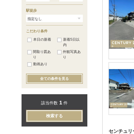
和歌山市
（87）
駅徒歩
こだわり条件
本日の新着
新着5日以
内
間取り図あ
外観写真あ
り
り
動画あり
全ての条件を見る
1
該当件数
件
検索する
センチュリ