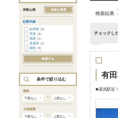
和歌山県
沿線を変更
検索結果
紀勢本線
紀伊姫
（3）
チェックし
串本
（3）
稲原
（1）
道成寺
（1）
御坊
（5）
紀伊内原
（2）
広川ビーチ
（1）
検索する
湯浅
（1）
藤並
（1）
初島
（5）
有田
下津
（13）
条件で絞り込む
加茂郷
（16）
冷水浦
（28）
■湯浅駅近
海南
価格
（73）
黒江
（61）
～
紀三井寺
（77）
宮前
（120）
土地面積
和歌山
（55）
紀和
（59）
～