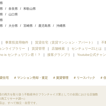
県
県
奈良県
和歌山県
県
山口県
県
県
大分県
宮崎県
鹿児島県
沖縄県
事業投資用物件
賃貸住宅（賃貸マンション・アパート）
不
ョンライブラリー
賃貸管理
店舗検索
センチュリー21とは
ho is センチュリワン君！？
接客グランプリ
Youtube公式チャ
貸住宅
マンション売却・査定
賃貸管理
リースバック
貸の両方を取り扱う不動産仲介フランチャイズ業としての全国における店舗数
東京商工リサーチ調べ）
盟店は、すべて独立・自営です。