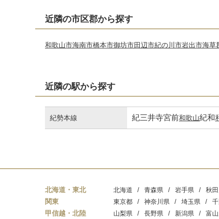
近隣の市区郡から探す
和歌山市
海南市
橋本市
御坊市
田辺市
紀の川市
岩出市
海草
近隣の駅から探す
紀三井寺
宮前
紀和
紀勢本線
和歌山
北海道・東北
北海道
青森県
岩手県
秋田
関東
東京都
神奈川県
埼玉県
千
甲信越・北陸
山梨県
長野県
新潟県
富山