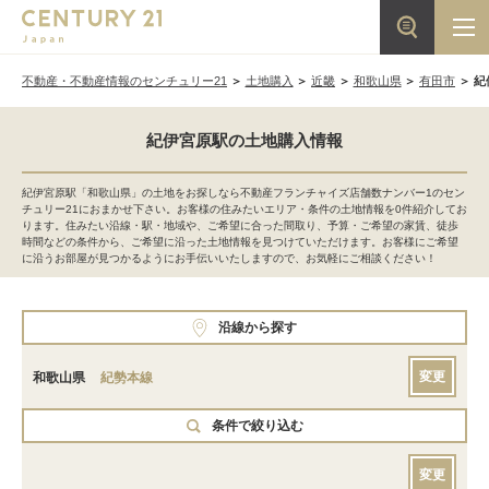
不動産・不動産情報のセンチュリー21
土地購入
近畿
和歌山県
有田市
紀
紀伊宮原駅の土地購入情報
紀伊宮原駅「和歌山県」の土地をお探しなら不動産フランチャイズ店舗数ナンバー1のセン
チュリー21におまかせ下さい。お客様の住みたいエリア・条件の土地情報を0件紹介してお
ります。住みたい沿線・駅・地域や、ご希望に合った間取り、予算・ご希望の家賃、徒歩
時間などの条件から、ご希望に沿った土地情報を見つけていただけます。お客様にご希望
に沿うお部屋が見つかるようにお手伝いいたしますので、お気軽にご相談ください！
沿線から探す
変更
和歌山県
紀勢本線
条件で絞り込む
変更