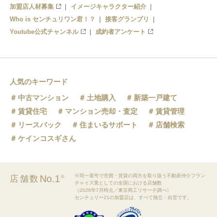
加盟店人材募集
イメージキャラクター紹介
Who is センチュリワン君！？
接客グランプリ
Youtube公式チャンネル
成約者アンケート
人気のキーワード
中古マンション
土地購入
新築一戸建て
賃貸住宅
マンション売却・査定
賃貸管理
リースバック
住まいるサポート
店舗検索
ケインコスギさん
※同一屋号で売買・賃貸の両方を取り扱う不動産仲介フラン
No.1
店舗数
※
チャイズ業としての全国における店舗数
（2026年7月時点／東京商工リサーチ調べ）
センチュリー21の加盟店は、すべて独立・自営です。