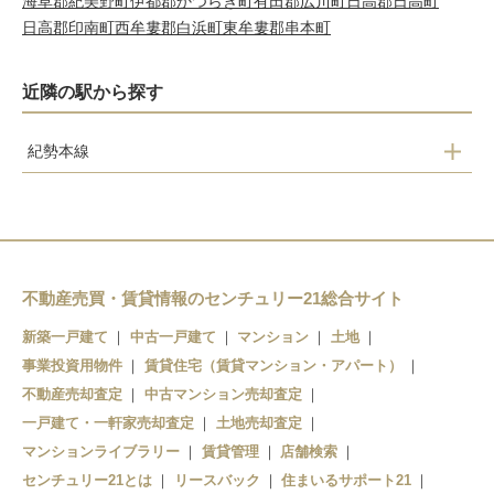
海草郡紀美野町
伊都郡かつらぎ町
有田郡広川町
日高郡日高町
日高郡印南町
西牟婁郡白浜町
東牟婁郡串本町
近隣の駅から探す
紀勢本線
紀三井寺
宮前
和歌山
紀和
不動産売買・賃貸情報のセンチュリー21総合サイト
和歌山市
新築一戸建て
中古一戸建て
マンション
土地
事業投資用物件
賃貸住宅（賃貸マンション・アパート）
不動産売却査定
中古マンション売却査定
一戸建て・一軒家売却査定
土地売却査定
マンションライブラリー
賃貸管理
店舗検索
センチュリー21とは
リースバック
住まいるサポート21