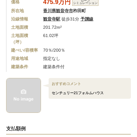
475.9万円
ローン
価格
シミュレーション
所在地
香川県観音寺市
柞田町
沿線情報
観音寺駅
徒歩31分
予讃線
土地面積
201.72m²
土地面積
61.02坪
（坪）
建ぺい/容積率
70％/200％
用途地域
指定なし
建築条件
建築条件付
おすすめコメント
センチュリー21フォルムハウス
支払額例