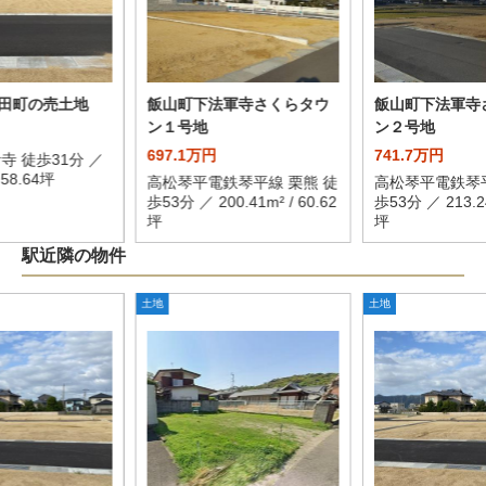
田町の売土地
飯山町下法軍寺さくらタウ
飯山町下法軍寺
ン１号地
ン２号地
697.1万円
741.7万円
寺 徒歩31分 ／
/ 58.64坪
高松琴平電鉄琴平線 栗熊 徒
高松琴平電鉄琴平
歩53分 ／ 200.41m² / 60.62
歩53分 ／ 213.24
坪
坪
駅近隣の物件
土地
土地