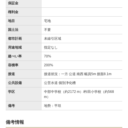
保証金
権利金
地目
宅地
国土法
不要
都市計画
未線引区域
用途地域
指定なし
建ぺい率
70%
容積率
200%
接道
接道状況：一方 公道 南西 幅員5m 接面8.1m
公共設備
公営水道 個別浄化槽
学区
中部中学校（約2172 m）/柞田小学校（約568
m）
備考
地勢：平坦
備考情報