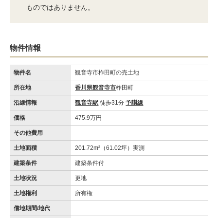
ものではありません。
物件情報
物件名
観音寺市柞田町の売土地
所在地
香川県観音寺市
柞田町
沿線情報
観音寺駅
徒歩31分
予讃線
価格
475.9万円
その他費用
土地面積
201.72m²（61.02坪）実測
建築条件
建築条件付
土地状況
更地
土地権利
所有権
借地期間/地代