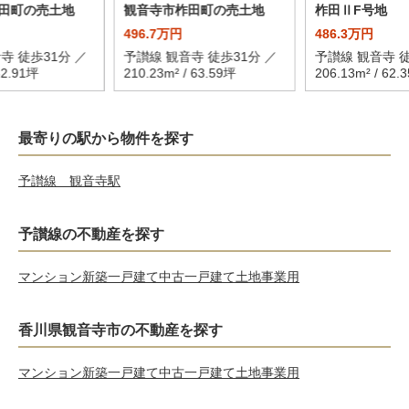
田町の売土地
観音寺市柞田町の売土地
柞田ⅡF号地
496.7万円
486.3万円
寺 徒歩31分 ／
予讃線 観音寺 徒歩31分 ／
予讃線 観音寺 徒
82.91坪
210.23m² / 63.59坪
206.13m² / 62.
最寄りの駅から物件を探す
予讃線 観音寺駅
予讃線の不動産を探す
マンション
新築一戸建て
中古一戸建て
土地
事業用
香川県観音寺市の不動産を探す
マンション
新築一戸建て
中古一戸建て
土地
事業用