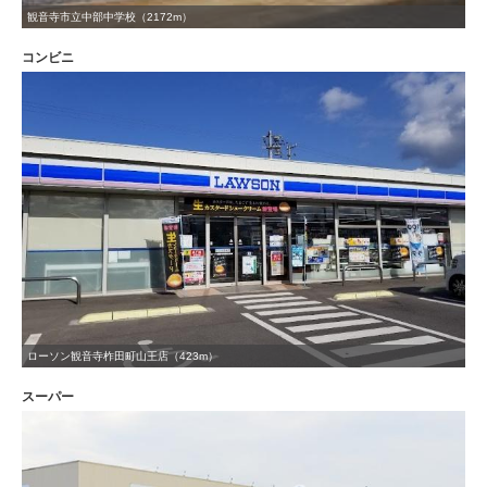
観音寺市立中部中学校（2172m）
コンビニ
ローソン観音寺柞田町山王店（423m）
スーパー