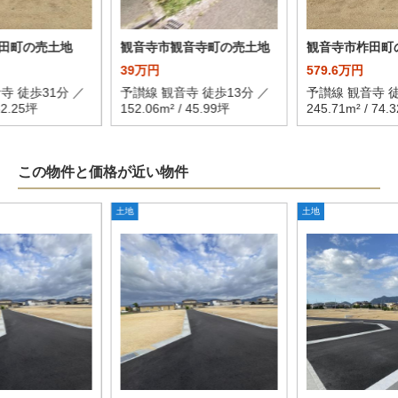
田町の売土地
観音寺市観音寺町の売土地
観音寺市柞田町
39万円
579.6万円
寺 徒歩31分 ／
予讃線 観音寺 徒歩13分 ／
予讃線 観音寺 徒
62.25坪
152.06m² / 45.99坪
245.71m² / 74.
この物件と価格が近い物件
土地
土地