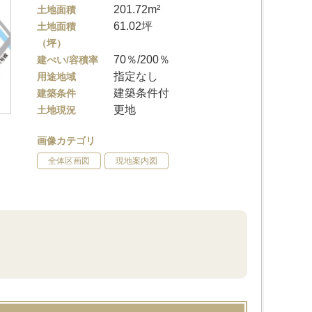
201.72m²
土地面積
61.02坪
土地面積
（坪）
70％/200％
建ぺい/容積率
指定なし
用途地域
建築条件付
建築条件
更地
土地現況
画像カテゴリ
全体区画図
現地案内図