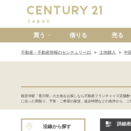
買う
借りる
売る
不動産・不動産情報のセンチュリー21
土地購入
中
新築一戸建て
中古一戸
観音寺駅「香川県」の土地をお探しなら不動産フランチャイズ店舗数
に合った間取り、予算・ご希望の家賃、徒歩時間などの条件から、ご
詳細表
沿線から探す