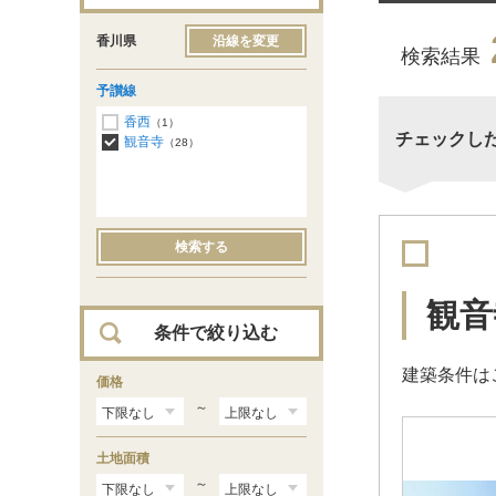
香川県
沿線を変更
検索結果
予讃線
香西
（1）
チェックし
観音寺
（28）
検索する
観音
条件で絞り込む
建築条件は
価格
～
土地面積
～