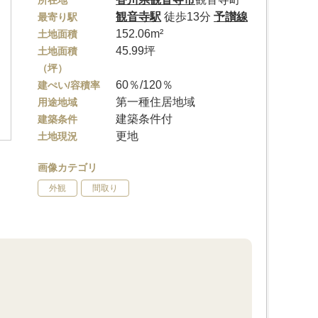
所在地
観音寺駅
徒歩13分
予讃線
最寄り駅
152.06m²
土地面積
45.99坪
土地面積
（坪）
60％/120％
建ぺい/容積率
第一種住居地域
用途地域
建築条件付
建築条件
更地
土地現況
画像カテゴリ
外観
間取り