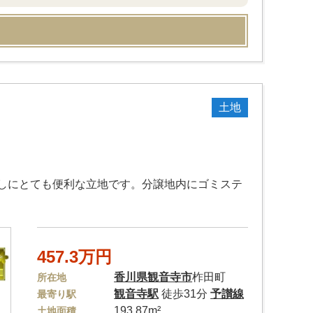
土地
しにとても便利な立地です。分譲地内にゴミステ
457.3万円
香川県
観音寺市
柞田町
所在地
観音寺駅
徒歩31分
予讃線
最寄り駅
193.87m²
土地面積