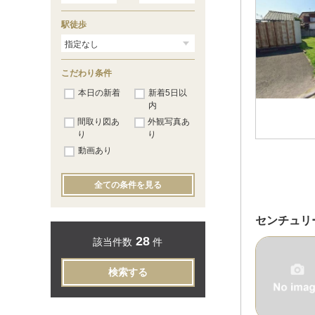
駅徒歩
こだわり条件
本日の新着
新着5日以
内
間取り図あ
外観写真あ
り
り
動画あり
全ての条件を見る
センチュリ
28
該当件数
件
検索する