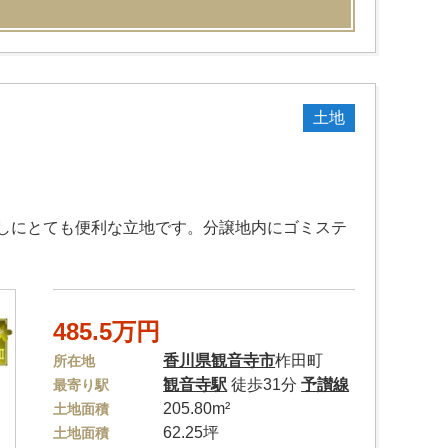
土地
しにとても便利な立地です。分譲地内にゴミステ
485.5万円
香川県
観音寺市
柞田町
所在地
観音寺駅
徒歩31分
予讃線
最寄り駅
205.80m²
土地面積
62.25坪
土地面積