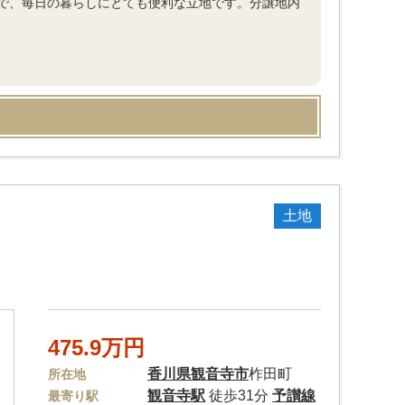
で、毎日の暮らしにとても便利な立地です。分譲地内
土地
475.9万円
香川県
観音寺市
柞田町
所在地
観音寺駅
徒歩31分
予讃線
最寄り駅