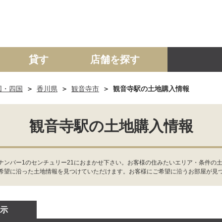
貸す
店舗を探す
国・四国
香川県
観音寺市
観音寺駅の土地購入情報
建て
マンション
土地
事業投資用
観音寺駅の土地購入情報
ナンバー1のセンチュリー21におまかせ下さい。お客様の住みたいエリア・条件の土
希望に沿った土地情報を見つけていただけます。お客様にご希望に沿うお部屋が見
示