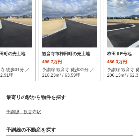
田町の売土地
観音寺市柞田町の売土地
柞田ⅡF号地
496.7万円
486.3万円
寺 徒歩31分 ／
予讃線 観音寺 徒歩31分 ／
予讃線 観音寺 徒
82.91坪
210.23m² / 63.59坪
206.13m² / 62.
最寄りの駅から物件を探す
予讃線 観音寺駅
予讃線の不動産を探す