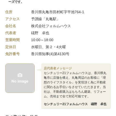
ーズです。
住所
香川県丸亀市田村町字平池764-1
アクセス
予讃線「丸亀駅」
会社名
株式会社フォルムハウス
代表者
礒野 卓也
営業時間
10:00～18:00
定休日
水曜日、第２・4火曜
免許番号
香川県知事(4)第4130号
店代表者メッセージ
センチュリー21フォルムハウスは、香川県丸
亀市に店舗を構え、丸亀周辺のお客様に「理
想のライフスタイル」を実現頂く為に不動産
に関わるお手伝いをさせていただきます。当
社は、不動産購入はもちろん建築、リフォー
ム、売却まで全て対応可能です。
センチュリー21フォルムハウス 礒野 卓也