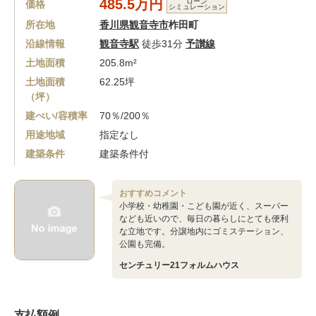
485.5万円
ローン
価格
シミュレーション
所在地
香川県観音寺市
柞田町
沿線情報
観音寺駅
徒歩31分
予讃線
土地面積
205.8m²
土地面積
62.25坪
（坪）
建ぺい/容積率
70％/200％
用途地域
指定なし
建築条件
建築条件付
おすすめコメント
小学校・幼稚園・こども園が近く、スーパー
なども近いので、毎日の暮らしにとても便利
な立地です。分譲地内にゴミステーション、
公園も完備。
センチュリー21フォルムハウス
支払額例