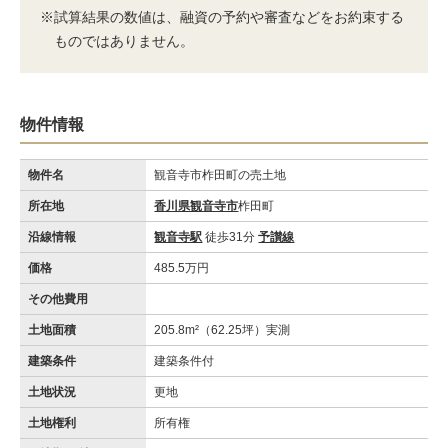
※試算結果の数値は、融資の予約や審査などをお約束する
ものではありません。
物件情報
物件名
観音寺市柞田町の売土地
所在地
香川県観音寺市
柞田町
沿線情報
観音寺駅
徒歩31分
予讃線
価格
485.5万円
その他費用
土地面積
205.8m²（62.25坪）実測
建築条件
建築条件付
土地状況
更地
土地権利
所有権