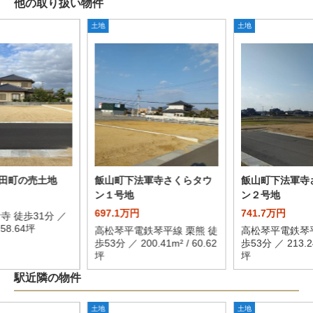
他の取り扱い物件
土地
土地
田町の売土地
飯山町下法軍寺さくらタウ
飯山町下法軍寺
ン１号地
ン２号地
697.1万円
741.7万円
寺 徒歩31分 ／
/ 58.64坪
高松琴平電鉄琴平線 栗熊 徒
高松琴平電鉄琴平
歩53分 ／ 200.41m² / 60.62
歩53分 ／ 213.24
坪
坪
駅近隣の物件
土地
土地