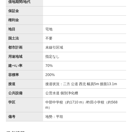
借地期間/地代
保証金
権利金
地目
宅地
国土法
不要
都市計画
未線引区域
用途地域
指定なし
建ぺい率
70%
容積率
200%
接道
接道状況：二方 公道 西北 幅員5m 接面13.1m
公共設備
公営水道 個別浄化槽
学区
中部中学校（約1710 m）/柞田小学校（約568
m）
備考
地勢：平坦