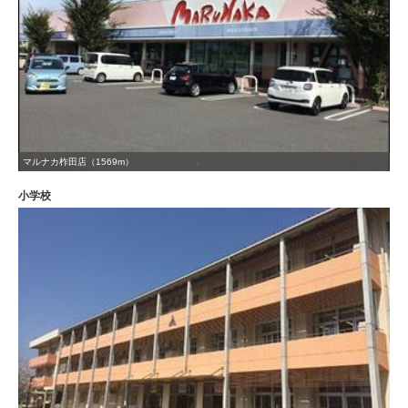
マルナカ柞田店（1569m）
小学校