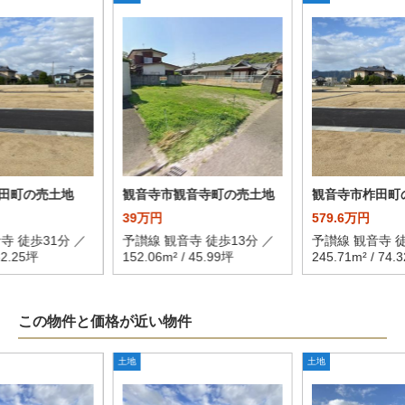
田町の売土地
観音寺市観音寺町の売土地
観音寺市柞田町
39万円
579.6万円
寺 徒歩31分 ／
予讃線 観音寺 徒歩13分 ／
予讃線 観音寺 徒
62.25坪
152.06m² / 45.99坪
245.71m² / 74.
この物件と価格が近い物件
土地
土地