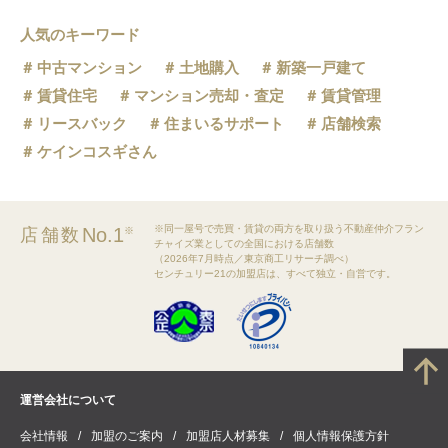
人気のキーワード
中古マンション
土地購入
新築一戸建て
賃貸住宅
マンション売却・査定
賃貸管理
リースバック
住まいるサポート
店舗検索
ケインコスギさん
※同一屋号で売買・賃貸の両方を取り扱う不動産仲介フラン
No.1
店舗数
※
チャイズ業としての全国における店舗数
（2026年7月時点／東京商工リサーチ調べ）
センチュリー21の加盟店は、すべて独立・自営です。
運営会社について
会社情報
加盟のご案内
加盟店人材募集
個人情報保護方針