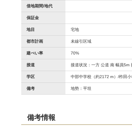
借地期間/地代
保証金
地目
宅地
都市計画
未線引区域
建ぺい率
70%
接道
接道状況：一方 公道 南 幅員5m 
学区
中部中学校（約2172 m）/柞田小
備考
地勢：平坦
備考情報