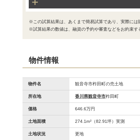
※この試算結果は、あくまで簡易試算であり、実際には
※試算結果の数値は、融資の予約や審査などをお約束す
物件情報
物件名
観音寺市柞田町の売土地
所在地
香川県観音寺市
柞田町
価格
646.6万円
土地面積
274.1m²（82.91坪）実測
土地状況
更地