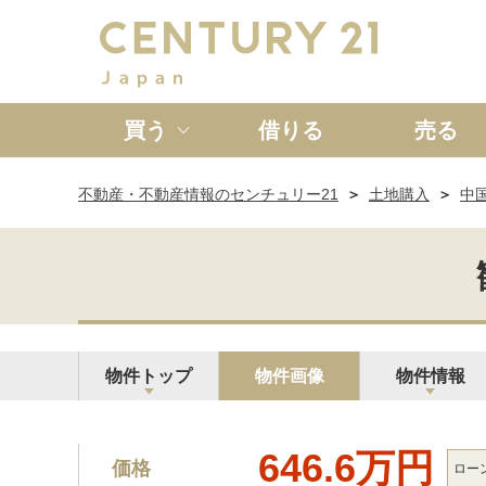
買う
借りる
売る
不動産・不動産情報のセンチュリー21
土地購入
中
新築一戸建て
中古一戸
物件トップ
物件画像
物件情報
646.6万円
価格
ロー