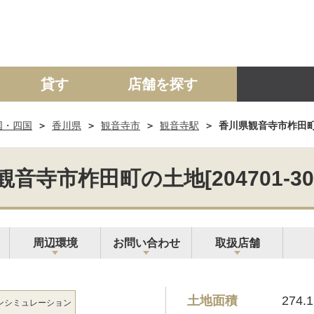
貸す
店舗を探す
国・四国
香川県
観音寺市
観音寺駅
香川県観音寺市柞田町の土
建て
マンション
土地
事業投資用
観音寺市柞田町の土地[204701-30
周辺環境
お問い合わせ
取扱店舗
土地面積
274.
ン
シミュレーション