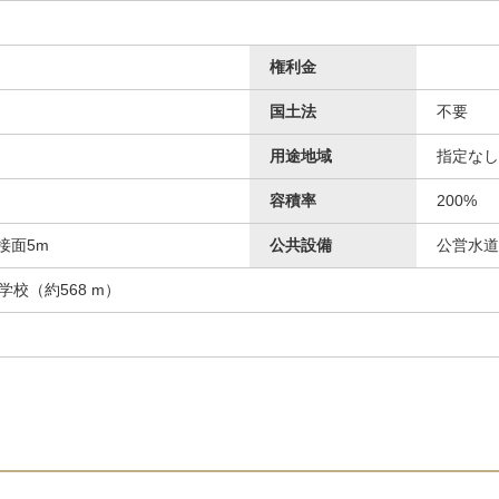
権利金
国土法
不要
用途地域
指定なし
容積率
200%
接面5m
公共設備
公営水道
学校（約568 m）