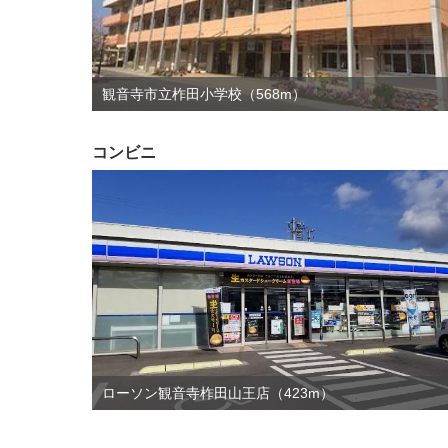
観音寺市立柞田小学校（568m）
コンビニ
ローソン観音寺柞田山王店（423m）