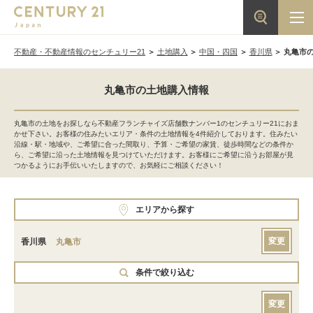
不動産・不動産情報のセンチュリー21
土地購入
中国・四国
香川県
丸亀市
丸亀市の土地購入情報
丸亀市の土地をお探しなら不動産フランチャイズ店舗数ナンバー1のセンチュリー21におま
かせ下さい。お客様の住みたいエリア・条件の土地情報を4件紹介しております。住みたい
沿線・駅・地域や、ご希望に合った間取り、予算・ご希望の家賃、徒歩時間などの条件か
ら、ご希望に沿った土地情報を見つけていただけます。お客様にご希望に沿うお部屋が見
つかるようにお手伝いいたしますので、お気軽にご相談ください！
エリアから探す
変更
香川県
丸亀市
条件で絞り込む
変更