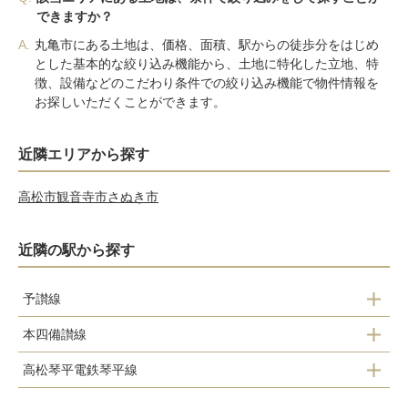
できますか？
A.
丸亀市にある土地は、価格、面積、駅からの徒歩分をはじめ
とした基本的な絞り込み機能から、土地に特化した立地、特
徴、設備などのこだわり条件での絞り込み機能で物件情報を
お探しいただくことができます。
近隣エリアから探す
高松市
観音寺市
さぬき市
近隣の駅から探す
予讃線
本四備讃線
丸亀駅
高松琴平電鉄琴平線
丸亀駅
讃岐塩屋駅
栗熊駅