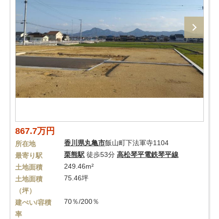
867.7万円
香川県
丸亀市
飯山町下法軍寺1104
所在地
栗熊駅
徒歩53分
高松琴平電鉄琴平線
最寄り駅
249.46m²
土地面積
75.46坪
土地面積
（坪）
70％/200％
建ぺい/容積
率