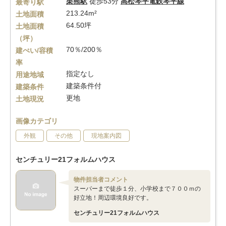
栗熊駅
徒歩53分
高松琴平電鉄琴平線
最寄り駅
213.24m²
土地面積
64.50坪
土地面積
（坪）
70％/200％
建ぺい/容積
率
指定なし
用途地域
建築条件付
建築条件
更地
土地現況
画像カテゴリ
外観
その他
現地案内図
センチュリー21フォルムハウス
物件担当者コメント
スーパーまで徒歩１分、小学校まで７００ｍの
好立地！周辺環境良好です。
センチュリー21フォルムハウス