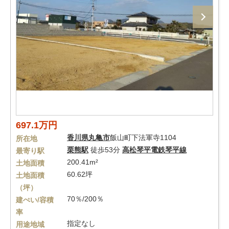
697.1万円
香川県
丸亀市
飯山町下法軍寺1104
所在地
栗熊駅
徒歩53分
高松琴平電鉄琴平線
最寄り駅
200.41m²
土地面積
60.62坪
土地面積
（坪）
70％/200％
建ぺい/容積
率
指定なし
用途地域