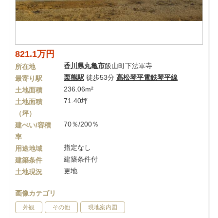
821.1万円
香川県
丸亀市
飯山町下法軍寺
所在地
栗熊駅
徒歩53分
高松琴平電鉄琴平線
最寄り駅
236.06m²
土地面積
71.40坪
土地面積
（坪）
70％/200％
建ぺい/容積
率
指定なし
用途地域
建築条件付
建築条件
更地
土地現況
画像カテゴリ
外観
その他
現地案内図