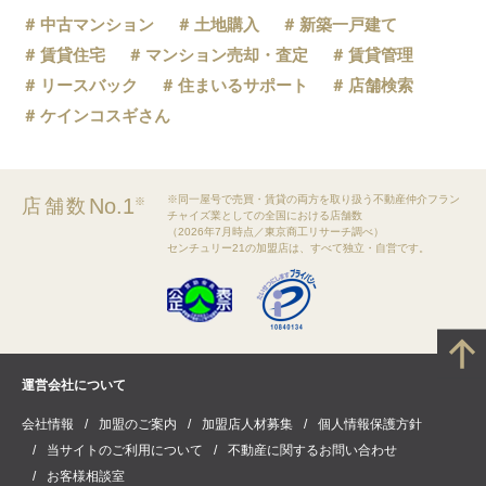
中古マンション
土地購入
新築一戸建て
賃貸住宅
マンション売却・査定
賃貸管理
リースバック
住まいるサポート
店舗検索
ケインコスギさん
※同一屋号で売買・賃貸の両方を取り扱う不動産仲介フラン
No.1
店舗数
※
チャイズ業としての全国における店舗数
（2026年7月時点／東京商工リサーチ調べ）
センチュリー21の加盟店は、すべて独立・自営です。
運営会社について
会社情報
加盟のご案内
加盟店人材募集
個人情報保護方針
当サイトのご利用について
不動産に関するお問い合わせ
お客様相談室