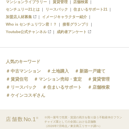
マンションライブラリー
賃貸管理
店舗検索
センチュリー21とは
リースバック
住まいるサポート21
加盟店人材募集
イメージキャラクター紹介
Who is センチュリワン君！？
接客グランプリ
Youtube公式チャンネル
成約者アンケート
人気のキーワード
中古マンション
土地購入
新築一戸建て
賃貸住宅
マンション売却・査定
賃貸管理
リースバック
住まいるサポート
店舗検索
ケインコスギさん
※同一屋号で売買・賃貸の両方を取り扱う不動産仲介フラン
No.1
店舗数
※
チャイズ業としての全国における店舗数
（2026年7月時点／東京商工リサーチ調べ）