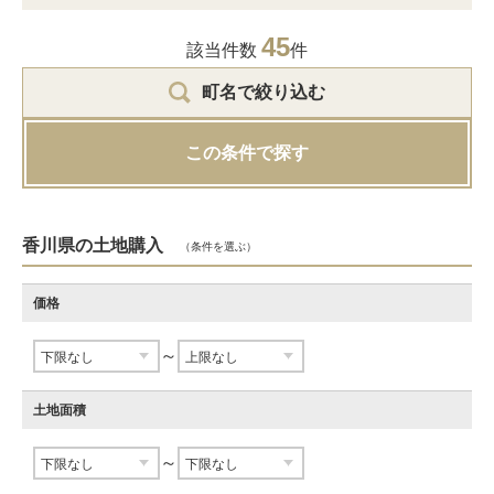
45
該当件数
件
町名で絞り込む
この条件で探す
香川県の土地購入
（条件を選ぶ）
価格
～
土地面積
～