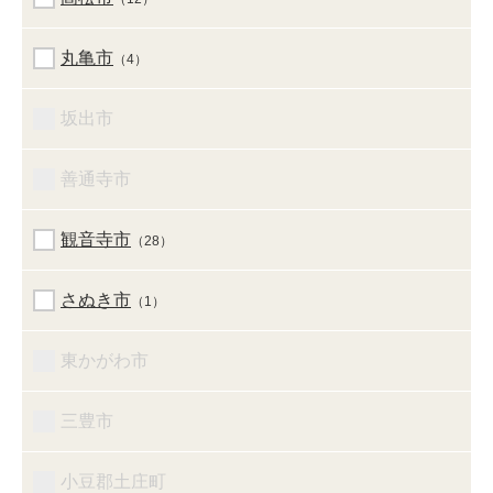
丸亀市
（4）
坂出市
善通寺市
観音寺市
（28）
さぬき市
（1）
東かがわ市
三豊市
小豆郡土庄町