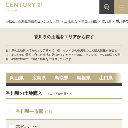
不動産・不動産情報のセンチュリー21
土地購入
中国・四国
香川県
香川県
香川県の土地をエリアから探す
香川県の土地購入情報のエリア検索で、様々なタイプの香川県の土地購入情報を探せま
す。あなたのご希望に合った土地を見つけていただくために、センチュリー21は様々な切
り口の物件検索で土地購入情報をご提供しています。
岡山県
広島県
鳥取県
島根県
山口県
徳
香川県の土地購入
（エリアから探す）
香川県―
市部
（45）
高松市
（12）