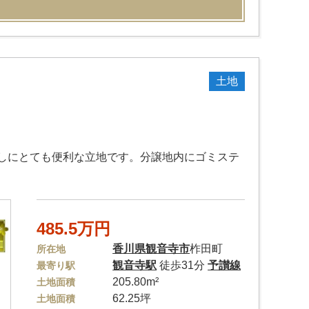
土地
しにとても便利な立地です。分譲地内にゴミステ
485.5万円
香川県
観音寺市
柞田町
所在地
観音寺駅
徒歩31分
予讃線
最寄り駅
205.80m²
土地面積
62.25坪
土地面積