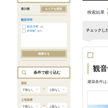
香川県
エリアを変更
検索結果
観音寺市
観音寺町
（1）
チェックし
柞田町
（27）
検索する
観音
条件で絞り込む
建築条件は
価格
～
土地面積
～