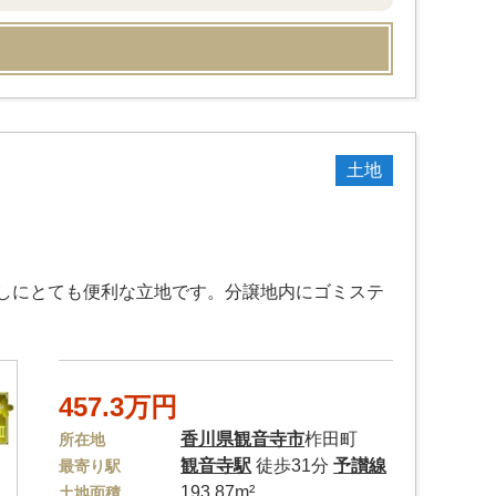
土地
しにとても便利な立地です。分譲地内にゴミステ
457.3万円
香川県
観音寺市
柞田町
所在地
観音寺駅
徒歩31分
予讃線
最寄り駅
193.87m²
土地面積