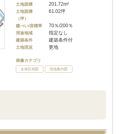
201.72m²
土地面積
61.02坪
土地面積
（坪）
70％/200％
建ぺい/容積率
指定なし
用途地域
建築条件付
建築条件
更地
土地現況
画像カテゴリ
全体区画図
現地案内図