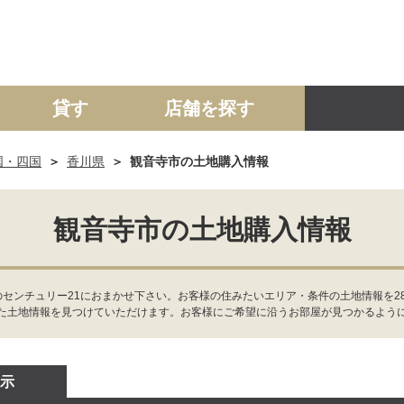
貸す
店舗を探す
国・四国
香川県
観音寺市の土地購入情報
建て
マンション
土地
事業投資用
観音寺市の土地購入情報
のセンチュリー21におまかせ下さい。お客様の住みたいエリア・条件の土地情報を2
た土地情報を見つけていただけます。お客様にご希望に沿うお部屋が見つかるよう
示