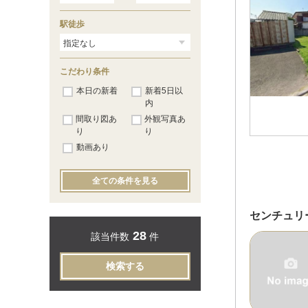
駅徒歩
こだわり条件
本日の新着
新着5日以
内
間取り図あ
外観写真あ
り
り
動画あり
全ての条件を見る
センチュリ
28
該当件数
件
検索する