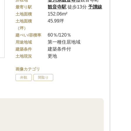
所在地
観音寺駅
徒歩13分
予讃線
最寄り駅
152.06m²
土地面積
45.99坪
土地面積
（坪）
60％/120％
建ぺい/容積率
第一種住居地域
用途地域
建築条件付
建築条件
更地
土地現況
画像カテゴリ
外観
間取り