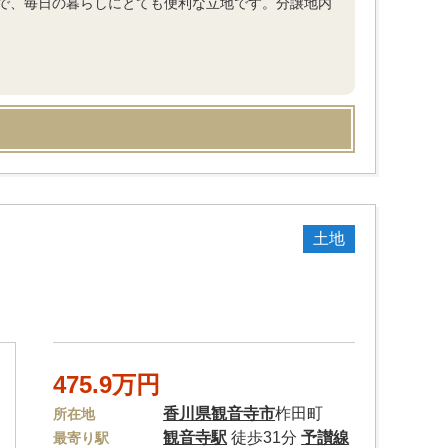
で、毎日の暮らしにとても便利な立地です。分譲地内
土地
475.9万円
香川県
観音寺市
柞田町
所在地
観音寺駅
徒歩31分
予讃線
最寄り駅