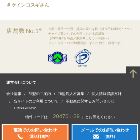
ケインコスギさん
※同一屋号で売買・賃貸の両方を取り扱う不動産仲介フラン
No.1
店舗数
※
チャイズ業としての全国における店舗数
（2026年7月時点／東京商工リサーチ調べ）
センチュリー21の加盟店は、すべて独立・自営です。
運営会社について
会社情報
加盟のご案内
加盟店人材募集
個人情報保護方針
当サイトのご利用について
不動産に関するお問い合わせ
お客様相談室
204701-29
物件コードは「
」とお伝えください
電話でのお問い合わせ
メールでのお問い合わせ
(C) CENTURY21 Real Estate of Japan Ltd. All rights reserved.
（通話料無料）
（無料）