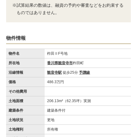
※試算結果の数値は、融資の予約や審査などをお約束する
ものではありません。
物件情報
物件名
柞田ⅡF号地
所在地
香川県観音寺市
柞田町
沿線情報
観音寺駅
徒歩25分
予讃線
価格
486.3万円
その他費用
土地面積
206.13m²（62.35坪）実測
建築条件
建築条件付
土地状況
更地
土地権利
所有権