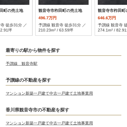
田町の売土地
観音寺市柞田町の売土地
観音寺市柞田町
496.7万円
646.6万円
寺 徒歩31分 ／
予讃線 観音寺 徒歩31分 ／
予讃線 観音寺 徒
82.91坪
210.23m² / 63.59坪
274.1m² / 82.9
最寄りの駅から物件を探す
予讃線 観音寺駅
予讃線の不動産を探す
マンション
新築一戸建て
中古一戸建て
土地
事業用
香川県観音寺市の不動産を探す
マンション
新築一戸建て
中古一戸建て
土地
事業用