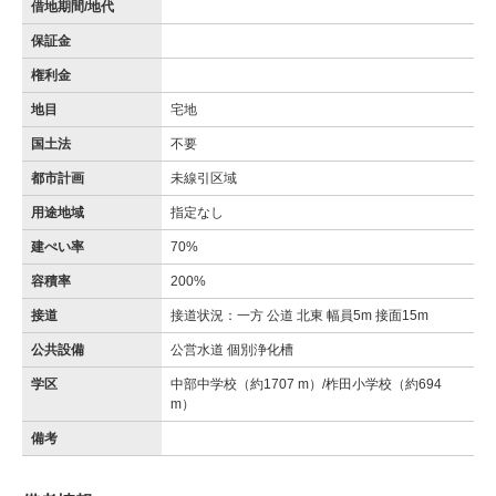
借地期間/地代
保証金
権利金
地目
宅地
国土法
不要
都市計画
未線引区域
用途地域
指定なし
建ぺい率
70%
容積率
200%
接道
接道状況：一方 公道 北東 幅員5m 接面15m
公共設備
公営水道 個別浄化槽
学区
中部中学校（約1707 m）/柞田小学校（約694
m）
備考