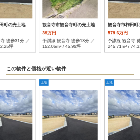
田町の売土地
観音寺市観音寺町の売土地
観音寺市柞田町
39万円
579.6万円
寺 徒歩31分 ／
予讃線 観音寺 徒歩13分 ／
予讃線 観音寺 徒
62.25坪
152.06m² / 45.99坪
245.71m² / 74.
この物件と価格が近い物件
土地
土地