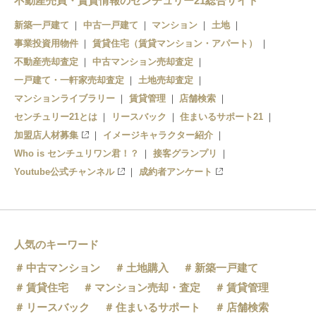
不動産売買・賃貸情報のセンチュリー21総合サイト
新築一戸建て
中古一戸建て
マンション
土地
事業投資用物件
賃貸住宅（賃貸マンション・アパート）
不動産売却査定
中古マンション売却査定
一戸建て・一軒家売却査定
土地売却査定
マンションライブラリー
賃貸管理
店舗検索
センチュリー21とは
リースバック
住まいるサポート21
加盟店人材募集
イメージキャラクター紹介
Who is センチュリワン君！？
接客グランプリ
Youtube公式チャンネル
成約者アンケート
人気のキーワード
中古マンション
土地購入
新築一戸建て
賃貸住宅
マンション売却・査定
賃貸管理
リースバック
住まいるサポート
店舗検索