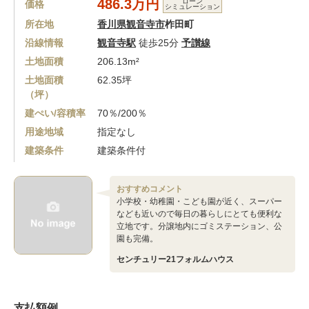
486.3万円
ローン
価格
シミュレーション
所在地
香川県観音寺市
柞田町
沿線情報
観音寺駅
徒歩25分
予讃線
土地面積
206.13m²
土地面積
62.35坪
（坪）
建ぺい/容積率
70％/200％
用途地域
指定なし
建築条件
建築条件付
おすすめコメント
小学校・幼稚園・こども園が近く、スーパー
なども近いので毎日の暮らしにとても便利な
立地です。分譲地内にゴミステーション、公
園も完備。
センチュリー21フォルムハウス
支払額例