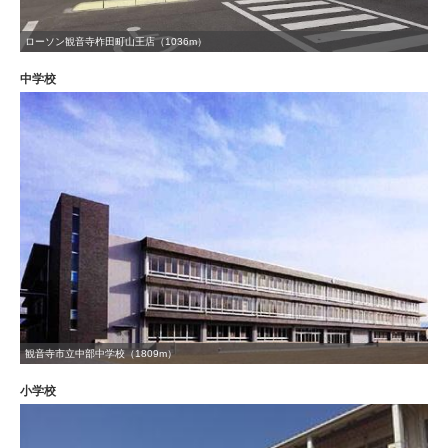
ローソン観音寺柞田町山王店（1036m）
中学校
観音寺市立中部中学校（1809m）
小学校