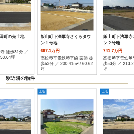
田町の売土地
飯山町下法軍寺さくらタウ
飯山町下法軍寺
ン１号地
ン２号地
697.1万円
741.7万円
寺 徒歩31分 ／
/ 58.64坪
高松琴平電鉄琴平線 栗熊 徒
高松琴平電鉄琴平
歩53分 ／ 200.41m² / 60.62
歩53分 ／ 213.24
坪
坪
駅近隣の物件
土地
土地