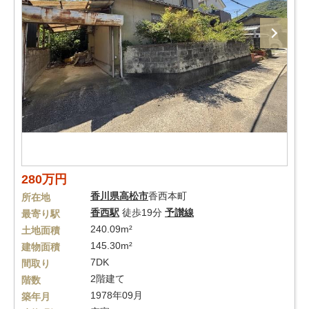
280万円
香川県
高松市
香西本町
所在地
香西駅
徒歩19分
予讃線
最寄り駅
240.09m²
土地面積
145.30m²
建物面積
7DK
間取り
2階建て
階数
1978年09月
築年月