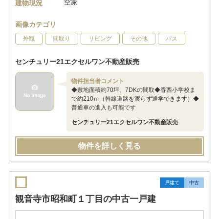
空家
建物現況
画像カテゴリ
外観
間取り
リビング
その他
バス
センチュリー21エクセルワン不動産販売
物件担当者コメント
◆敷地面積約70坪、7DKの間取◆香西小学校ま
で約210ｍ（幹線道路を渡らず通学できます）◆
普通車の進入も可能です
センチュリー21エクセルワン不動産販売
物件を詳しく見る
戸建て
中古
観音寺市昭和町１丁目の中古一戸建