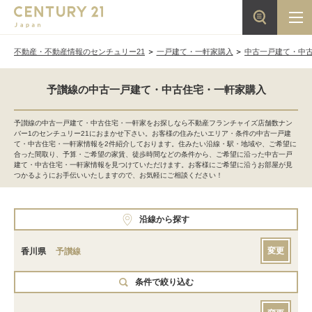
不動産・不動産情報のセンチュリー21
一戸建て・一軒家購入
中古一戸建て・中
予讃線の中古一戸建て・中古住宅・一軒家購入
予讃線の中古一戸建て・中古住宅・一軒家をお探しなら不動産フランチャイズ店舗数ナン
バー1のセンチュリー21におまかせ下さい。お客様の住みたいエリア・条件の中古一戸建
て・中古住宅・一軒家情報を2件紹介しております。住みたい沿線・駅・地域や、ご希望に
合った間取り、予算・ご希望の家賃、徒歩時間などの条件から、ご希望に沿った中古一戸
建て・中古住宅・一軒家情報を見つけていただけます。お客様にご希望に沿うお部屋が見
つかるようにお手伝いいたしますので、お気軽にご相談ください！
沿線から探す
変更
香川県
予讃線
条件で絞り込む