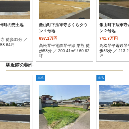
田町の売土地
飯山町下法軍寺さくらタウ
飯山町下法軍寺
ン１号地
ン２号地
697.1万円
741.7万円
寺 徒歩31分 ／
/ 58.64坪
高松琴平電鉄琴平線 栗熊 徒
高松琴平電鉄琴平
歩53分 ／ 200.41m² / 60.62
歩53分 ／ 213.24
坪
坪
駅近隣の物件
土地
土地