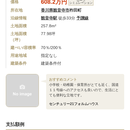
608.2万円
ローン
価格
シミュレーション
所在地
香川県観音寺市
柞田町
沿線情報
観音寺駅
徒歩33分
予讃線
土地面積
257.8m²
土地面積
77.98坪
（坪）
建ぺい/容積率
70％/200％
用途地域
指定なし
建築条件
建築条件付
おすすめコメント
小学校・幼稚園・保育所がとても近く、国道
１１号線へのアクセスも良いので、生活にと
ても便利な立地です。
センチュリー21フォルムハウス
支払額例