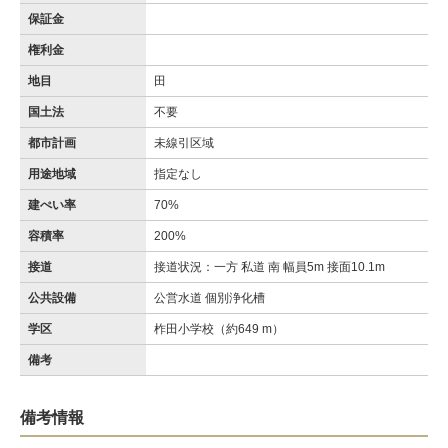
保証金
権利金
地目
田
国土法
不要
都市計画
未線引区域
用途地域
指定なし
建ぺい率
70%
容積率
200%
接道
接道状況：一方 私道 南 幅員5m 接面10.1m
公共設備
公営水道 個別浄化槽
学区
柞田小学校（約649 m）
備考
備考情報