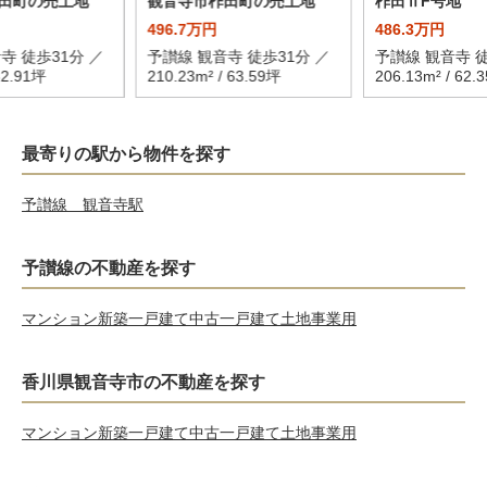
田町の売土地
観音寺市柞田町の売土地
柞田ⅡF号地
496.7万円
486.3万円
寺 徒歩31分 ／
予讃線 観音寺 徒歩31分 ／
予讃線 観音寺 徒
82.91坪
210.23m² / 63.59坪
206.13m² / 62.
最寄りの駅から物件を探す
予讃線 観音寺駅
予讃線の不動産を探す
マンション
新築一戸建て
中古一戸建て
土地
事業用
香川県観音寺市の不動産を探す
マンション
新築一戸建て
中古一戸建て
土地
事業用