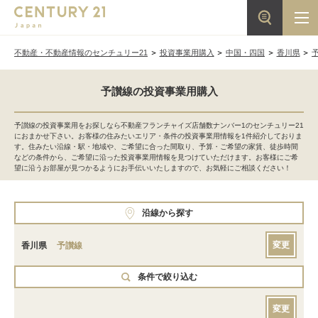
不動産・不動産情報のセンチュリー21
投資事業用購入
中国・四国
香川県
予讃線の投資事業用購入
予讃線の投資事業用をお探しなら不動産フランチャイズ店舗数ナンバー1のセンチュリー21
におまかせ下さい。お客様の住みたいエリア・条件の投資事業用情報を1件紹介しておりま
す。住みたい沿線・駅・地域や、ご希望に合った間取り、予算・ご希望の家賃、徒歩時間
などの条件から、ご希望に沿った投資事業用情報を見つけていただけます。お客様にご希
望に沿うお部屋が見つかるようにお手伝いいたしますので、お気軽にご相談ください！
沿線から探す
変更
香川県
予讃線
条件で絞り込む
変更