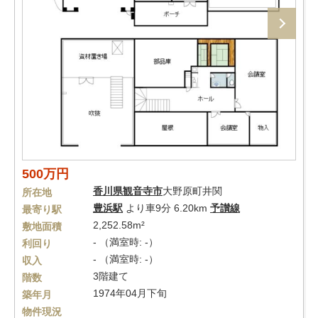
500万円
香川県
観音寺市
大野原町井関
所在地
豊浜駅
より車9分 6.20km
予讃線
最寄り駅
2,252.58m²
敷地面積
- （満室時: -）
利回り
- （満室時: -）
収入
3階建て
階数
1974年04月下旬
築年月
物件現況