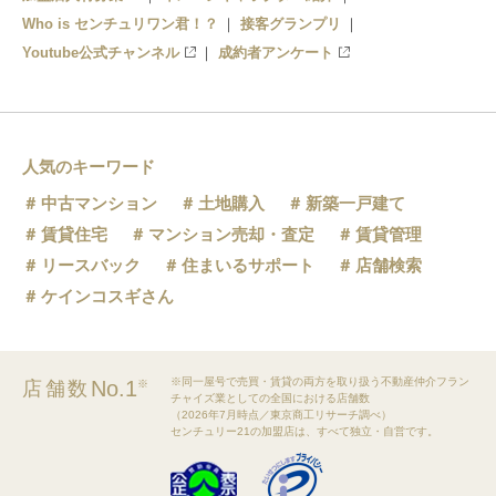
Who is センチュリワン君！？
接客グランプリ
Youtube公式チャンネル
成約者アンケート
人気のキーワード
中古マンション
土地購入
新築一戸建て
賃貸住宅
マンション売却・査定
賃貸管理
リースバック
住まいるサポート
店舗検索
ケインコスギさん
※同一屋号で売買・賃貸の両方を取り扱う不動産仲介フラン
No.1
店舗数
※
チャイズ業としての全国における店舗数
（2026年7月時点／東京商工リサーチ調べ）
センチュリー21の加盟店は、すべて独立・自営です。