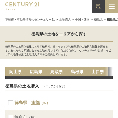
不動産・不動産情報のセンチュリー21
土地購入
中国・四国
徳島県
徳島県
徳島県の土地をエリアから探す
徳島県の土地購入情報のエリア検索で、様々なタイプの徳島県の土地購入情報を探せま
す。あなたのご希望に合った土地を見つけていただくために、センチュリー21は様々な切
り口の物件検索で土地購入情報をご提供しています。
岡山県
広島県
鳥取県
島根県
山口県
徳
徳島県の土地購入
（エリアから探す）
徳島県―
市部
（92）
徳島市
（38）