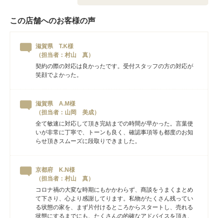
この店舗へのお客様の声
滋賀県 T.K様
（担当者：村山 真）
契約の際の対応は良かったです。受付スタッフの方の対応が
笑顔でよかった。
滋賀県 A.M様
（担当者：山岡 美成）
全て敏速に対応して頂き完結までの時間が早かった。言葉使
いが非常に丁寧で、トーンも良く、確認事項等も都度のお知
らせ頂きスムーズに段取りできました。
京都府 K.N様
（担当者：村山 真）
コロナ禍の大変な時期にもかかわらず、商談をうまくまとめ
て下さり、心より感謝してります。私物がたくさん残ってい
る状態の家を、まず片付けるところからスタートし、売れる
状態にするまでにも、たくさんの的確なアドバイスを頂き、