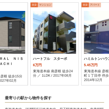
賃貸
マンション
賃貸
アパート
ＲＡＬ ＮＩＳ
ハートフル スターポ
ハミルトンハウ
ＡＣＨＩ
6万円
5.45万円
東海道本線 南彦根 徒歩24
東海道本線 彦根
分 ／ 1LDK / 2017年08月
町１丁目停 停歩3分
彦根 徒歩15分
2014年12月
 2027年02月
最寄りの駅から物件を探す