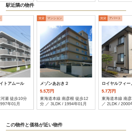
駅近隣の物件
ン
賃貸
マンション
賃貸
アパート
イトアムール
メゾンあおき２
ロイヤルフィー
5.5万円
5.7万円
河瀬 徒歩10分
東海道本線 南彦根 徒歩12
東海道本線 南彦
 1997年01月
分 ／ 3LDK / 1994年01月
／ 2LDK / 200
この物件と価格が近い物件