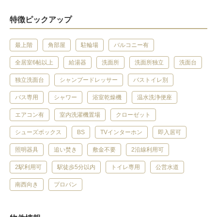
特徴ピックアップ
最上階
角部屋
駐輪場
バルコニー有
全居室6帖以上
給湯器
洗面所
洗面所独立
洗面台
独立洗面台
シャンプードレッサー
バストイレ別
バス専用
シャワー
浴室乾燥機
温水洗浄便座
エアコン有
室内洗濯機置場
クローゼット
シューズボックス
BS
TVインターホン
即入居可
照明器具
追い焚き
敷金不要
2沿線利用可
2駅利用可
駅徒歩5分以内
トイレ専用
公営水道
南西向き
プロパン