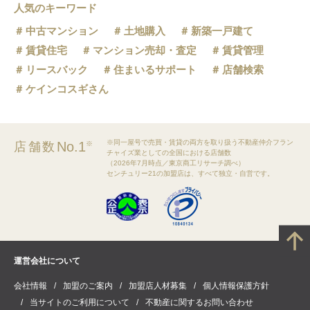
人気のキーワード
中古マンション
土地購入
新築一戸建て
賃貸住宅
マンション売却・査定
賃貸管理
リースバック
住まいるサポート
店舗検索
ケインコスギさん
※同一屋号で売買・賃貸の両方を取り扱う不動産仲介フラン
No.1
店舗数
※
チャイズ業としての全国における店舗数
（2026年7月時点／東京商工リサーチ調べ）
センチュリー21の加盟店は、すべて独立・自営です。
運営会社について
会社情報
加盟のご案内
加盟店人材募集
個人情報保護方針
当サイトのご利用について
不動産に関するお問い合わせ