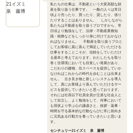
私たちの仕事は、不動産という大変高額な財
産を取り扱う仕事です。 一般の人々は常日
頃より売ったり、買ったり、貸したり、借り
たりすることはありません。 しかしながら
私たちは不動産を取り扱うプロですから、常
日頃より勉強をして、法律・不動産業務知
識・税務などをしっかり身に付けておかなけ
ればなりません。 不動産を取り扱うプロと
してお客様に真に喜んで満足していただける
仕事をすることこそが、信頼をしていただけ
る基本と考えております。わたしたちを取り
巻く住環境においても目覚しい発展があり、
こだわりの建物、住スペースを提供していか
なければこれからの時代を歩むことは出来ま
せん。 古き良き物と新しいシステムを導入
して、真にお客様より喜んでいただけるサー
ビスを提供していきたいと思っております。
それには社長以下社員全員が立派な社会人と
して自立し、よく勉強をして、何事において
も現状より学ぶ心の謙虚さと、挨拶・返事・
時間を守る基本的な行動ならびに常に前向き
に元気ある行動力を養っていきたいと思いま
す。
センチュリー21イズミ 泉 藤博