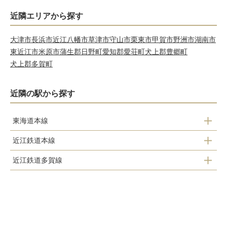
近隣エリアから探す
大津市
長浜市
近江八幡市
草津市
守山市
栗東市
甲賀市
野洲市
湖南市
東近江市
米原市
蒲生郡日野町
愛知郡愛荘町
犬上郡豊郷町
犬上郡多賀町
近隣の駅から探す
東海道本線
近江鉄道本線
彦根駅
近江鉄道多賀線
フジテック前駅
南彦根駅
高宮駅
鳥居本駅
河瀬駅
スクリーン駅
彦根駅
稲枝駅
ひこね芹川駅