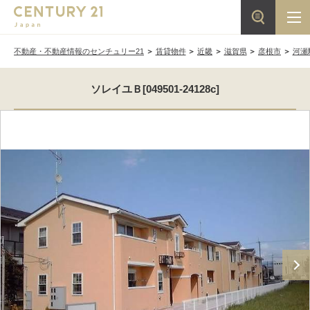
不動産・不動産情報のセンチュリー21
賃貸物件
近畿
滋賀県
彦根市
河瀬
ソレイユＢ[049501-24128c]