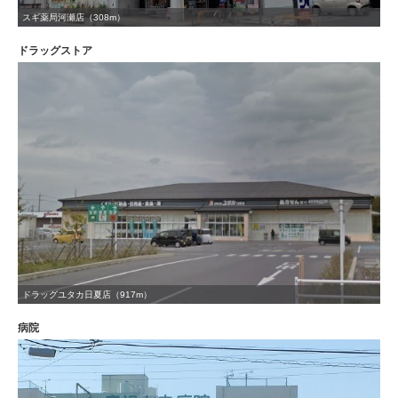
スギ薬局河瀬店（308m）
ドラッグストア
ドラッグユタカ日夏店（917m）
病院