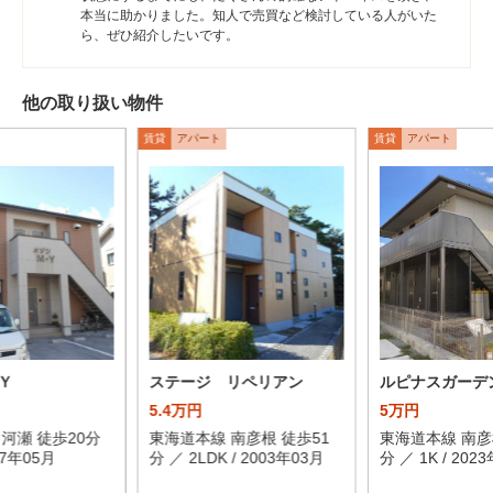
本当に助かりました。知人で売買など検討している人がいた
ら、ぜひ紹介したいです。
他の取り扱い物件
賃貸
アパート
賃貸
アパート
Ｙ
ステージ リペリアン
ルピナスガーデ
5.4万円
5万円
河瀬 徒歩20分
東海道本線 南彦根 徒歩51
東海道本線 南彦
007年05月
分 ／ 2LDK / 2003年03月
分 ／ 1K / 202