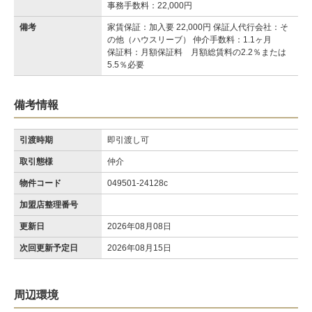
事務手数料：22,000円
備考
家賃保証：加入要 22,000円 保証人代行会社：そ
の他（ハウスリーブ） 仲介手数料：1.1ヶ月
保証料：月額保証料 月額総賃料の2.2％または
5.5％必要
備考情報
引渡時期
即引渡し可
取引態様
仲介
物件コード
049501-24128c
加盟店整理番号
更新日
2026年08月08日
次回更新予定日
2026年08月15日
周辺環境