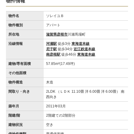
物件情報
物件名
ソレイユＢ
物件種別
アパート
所在地
滋賀県彦根市
川瀬馬場町
沿線情報
河瀬駅
徒歩3分
東海道本線
尼子駅
徒歩34分
近江鉄道本線
南彦根駅
徒歩46分
東海道本線
建物/専有面積
57.85m²(17.49坪)
その他面積
物件構造
木造
間取り・向き
2LDK （ＬＤＫ 11.10畳 洋 6.00畳 洋 6.00畳） 南
西向き
築年月
2011年03月
階建/階
2階建ての2階部分
建物状況
空き