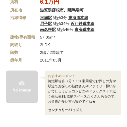
6.1万円
賃料
所在地
滋賀県彦根市
川瀬馬場町
沿線情報
河瀬駅
徒歩3分
東海道本線
尼子駅
徒歩34分
近江鉄道本線
南彦根駅
徒歩46分
東海道本線
建物/専有面積
57.85m²
間取り
2LDK
階数
2階 / 2階建て
築年月
2011年03月
おすすめコメント
河瀬駅徒歩３分！！河瀬周辺でお探しの方や
駅近でお探しの新婚さんやファミリー様いか
がでしょうか☆コンビニやドラッグストア近
く生活便利♪収納スペースたくさんあるので、
お荷物が多い方も安心ですね★
センチュリー21イズミ