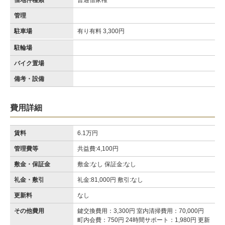
借地件種類
普通借家権
管理
駐車場
有り有料 3,300円
駐輪場
バイク置場
備考・設備
費用詳細
賃料
6.1万円
管理費等
共益費:4,100円
敷金・保証金
敷金:なし 保証金:なし
礼金・敷引
礼金:81,000円 敷引:なし
更新料
なし
その他費用
鍵交換費用：3,300円 室内清掃費用：70,000円
町内会費：750円 24時間サポート：1,980円 更新