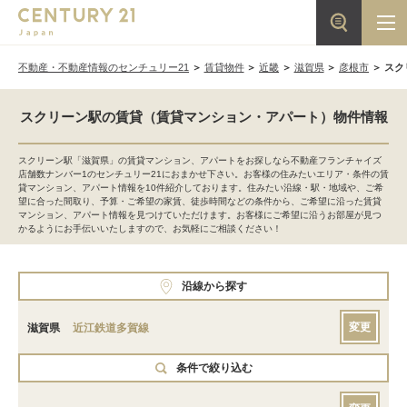
不動産・不動産情報のセンチュリー21
賃貸物件
近畿
滋賀県
彦根市
スク
スクリーン駅の賃貸（賃貸マンション・アパート）物件情報
スクリーン駅「滋賀県」の賃貸マンション、アパートをお探しなら不動産フランチャイズ
店舗数ナンバー1のセンチュリー21におまかせ下さい。お客様の住みたいエリア・条件の賃
貸マンション、アパート情報を10件紹介しております。住みたい沿線・駅・地域や、ご希
望に合った間取り、予算・ご希望の家賃、徒歩時間などの条件から、ご希望に沿った賃貸
マンション、アパート情報を見つけていただけます。お客様にご希望に沿うお部屋が見つ
かるようにお手伝いいたしますので、お気軽にご相談ください！
沿線から探す
変更
滋賀県
近江鉄道多賀線
条件で絞り込む