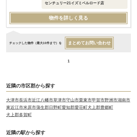
センチュリー21イズミベルロード店
物件を詳しく見る
まとめてお問い合わせ
チェックした物件（最大10件まで）を
1
近隣の市区郡から探す
大津市
長浜市
近江八幡市
草津市
守山市
栗東市
甲賀市
野洲市
湖南市
東近江市
米原市
蒲生郡日野町
愛知郡愛荘町
犬上郡豊郷町
犬上郡多賀町
近隣の駅から探す