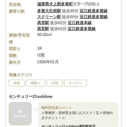
滋賀県
犬上郡多賀町
大字一円205-1
所在地
多賀大社前駅
徒歩30分
近江鉄道多賀線
最寄り駅
スクリーン駅
徒歩50分
近江鉄道多賀線
高宮駅
徒歩62分
近江鉄道本線
高宮駅
徒歩62分
近江鉄道多賀線
30.00m²
建物/専有面
積
1K
間取り
/1階
階数
1926年01月
築年月
画像カテゴリ
外観
間取り
洋室
キッチン
センチュリー21sublime
物件担当者コメント
☆事務所・資材置き場におススメ！広々借地付
きテナント！☆
センチュリー21sublime瀬田駅前店