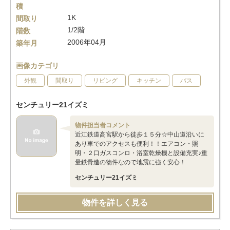
積
1K
間取り
1/2階
階数
2006年04月
築年月
画像カテゴリ
外観
間取り
リビング
キッチン
バス
センチュリー21イズミ
物件担当者コメント
近江鉄道高宮駅から徒歩１５分☆中山道沿いに
あり車でのアクセスも便利！！エアコン・照
明・２口ガスコンロ・浴室乾燥機と設備充実♪重
量鉄骨造の物件なので地震に強く安心！
センチュリー21イズミ
物件を詳しく見る