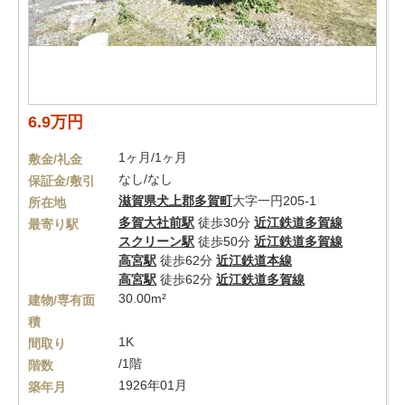
6.9万円
1ヶ月/1ヶ月
敷金/礼金
なし/なし
保証金/敷引
滋賀県
犬上郡多賀町
大字一円205-1
所在地
多賀大社前駅
徒歩30分
近江鉄道多賀線
最寄り駅
スクリーン駅
徒歩50分
近江鉄道多賀線
高宮駅
徒歩62分
近江鉄道本線
高宮駅
徒歩62分
近江鉄道多賀線
30.00m²
建物/専有面
積
1K
間取り
/1階
階数
1926年01月
築年月