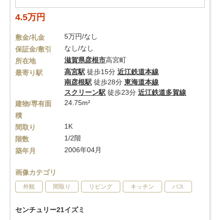
4.5万円
5万円/なし
敷金/礼金
なし/なし
保証金/敷引
滋賀県
彦根市
高宮町
所在地
高宮駅
徒歩15分
近江鉄道本線
最寄り駅
南彦根駅
徒歩28分
東海道本線
スクリーン駅
徒歩23分
近江鉄道多賀線
24.75m²
建物/専有面
積
1K
間取り
1/2階
階数
2006年04月
築年月
画像カテゴリ
外観
間取り
リビング
キッチン
バス
センチュリー21イズミ