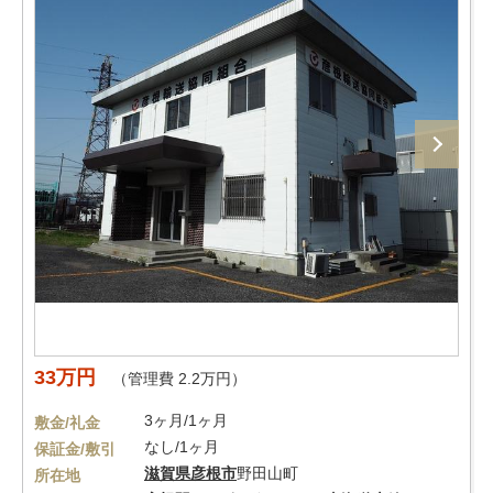
33万円
（管理費 2.2万円）
3ヶ月/1ヶ月
敷金/礼金
なし/1ヶ月
保証金/敷引
滋賀県
彦根市
野田山町
所在地