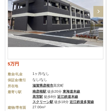
5万円
1ヶ月/なし
敷金/礼金
なし/なし
保証金/敷引
滋賀県
彦根市
高宮町
所在地
南彦根駅
徒歩20分
東海道本線
最寄り駅
高宮駅
徒歩8分
近江鉄道本線
スクリーン駅
徒歩18分
近江鉄道多賀線
27.00m²
建物/専有面