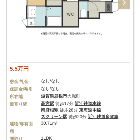
5.5万円
なし/なし
敷金/礼金
なし/なし
保証金/敷引
滋賀県
彦根市
大堀町
所在地
高宮駅
徒歩17分
近江鉄道本線
最寄り駅
南彦根駅
徒歩28分
東海道本線
スクリーン駅
徒歩20分
近江鉄道多賀線
30.71m²
建物/専有面
積
1LDK
間取り