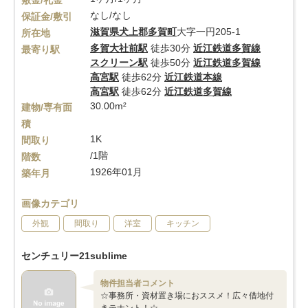
敷金/礼金
なし/なし
保証金/敷引
滋賀県
犬上郡多賀町
大字一円205-1
所在地
多賀大社前駅
徒歩30分
近江鉄道多賀線
最寄り駅
スクリーン駅
徒歩50分
近江鉄道多賀線
高宮駅
徒歩62分
近江鉄道本線
高宮駅
徒歩62分
近江鉄道多賀線
30.00m²
建物/専有面
積
1K
間取り
/1階
階数
1926年01月
築年月
画像カテゴリ
外観
間取り
洋室
キッチン
センチュリー21sublime
物件担当者コメント
☆事務所・資材置き場におススメ！広々借地付