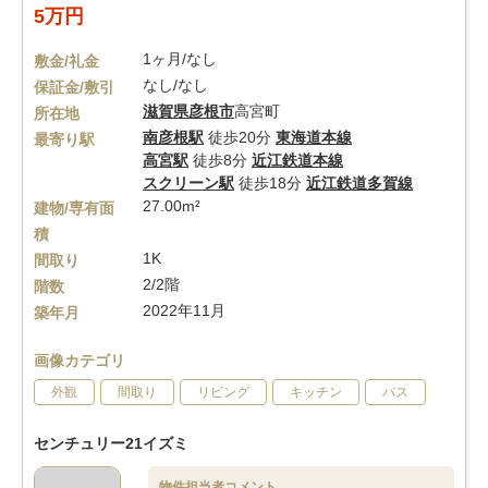
5万円
1ヶ月/なし
敷金/礼金
なし/なし
保証金/敷引
滋賀県
彦根市
高宮町
所在地
南彦根駅
徒歩20分
東海道本線
最寄り駅
高宮駅
徒歩8分
近江鉄道本線
スクリーン駅
徒歩18分
近江鉄道多賀線
27.00m²
建物/専有面
積
1K
間取り
2/2階
階数
2022年11月
築年月
画像カテゴリ
外観
間取り
リビング
キッチン
バス
センチュリー21イズミ
物件担当者コメント