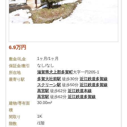
6.9万円
1ヶ月/1ヶ月
敷金/礼金
なし/なし
保証金/敷引
滋賀県
犬上郡多賀町
大字一円205-1
所在地
多賀大社前駅
徒歩30分
近江鉄道多賀線
最寄り駅
スクリーン駅
徒歩50分
近江鉄道多賀線
高宮駅
徒歩62分
近江鉄道本線
高宮駅
徒歩62分
近江鉄道多賀線
30.00m²
建物/専有面
積
1K
間取り
/1階
階数