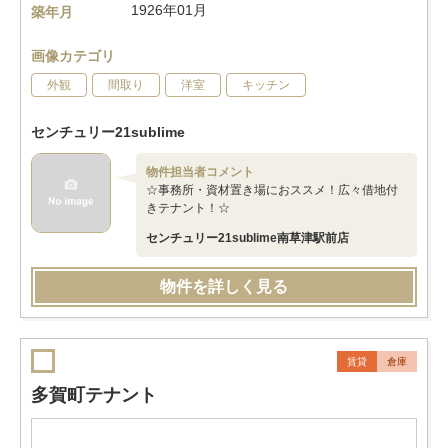
1926年01月
築年月
画像カテゴリ
外観
間取り
洋室
キッチン
センチュリー21sublime
物件担当者コメント
☆事務所・資材置き場におススメ！広々借地付
きテナント！☆
センチュリー21sublime南草津駅前店
物件を詳しく見る
賃貸
倉庫
多賀町テナント