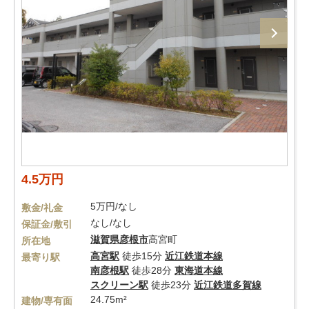
4.5万円
5万円/なし
敷金/礼金
なし/なし
保証金/敷引
滋賀県
彦根市
高宮町
所在地
高宮駅
徒歩15分
近江鉄道本線
最寄り駅
南彦根駅
徒歩28分
東海道本線
スクリーン駅
徒歩23分
近江鉄道多賀線
24.75m²
建物/専有面