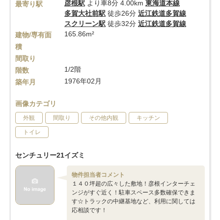
彦根駅
より車8分 4.00km
東海道本線
最寄り駅
多賀大社前駅
徒歩26分
近江鉄道多賀線
スクリーン駅
徒歩32分
近江鉄道多賀線
165.86m²
建物/専有面
積
間取り
1/2階
階数
1976年02月
築年月
画像カテゴリ
外観
間取り
その他内観
キッチン
トイレ
センチュリー21イズミ
物件担当者コメント
１４０坪超の広々した敷地！彦根インターチェ
ンジがすぐ近く！駐車スペース多数確保できま
す☆トラックの中継基地など、利用に関しては
応相談です！